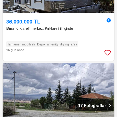
36.000.000 TL
Bina
Kırklareli merkez, Kırklareli ili içinde
Tamamen mobilyalı
Depo
amenity_drying_area
16 gün önce
17 Fotoğraflar