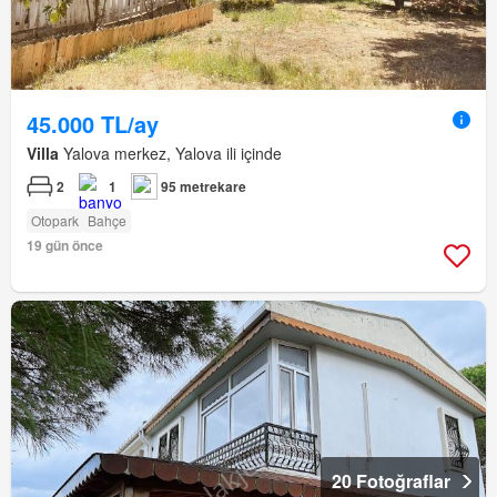
45.000 TL/ay
Villa
Yalova merkez, Yalova ili içinde
2
1
95 metrekare
Otopark
Bahçe
19 gün önce
20 Fotoğraflar