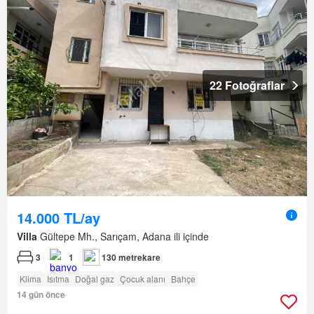
22 Fotoğraflar
14.000 TL/ay
Villa
Gültepe Mh., Sarıçam, Adana ili içinde
3
1
130 metrekare
Klima
Isıtma
Doğal gaz
Çocuk alanı
Bahçe
14 gün önce