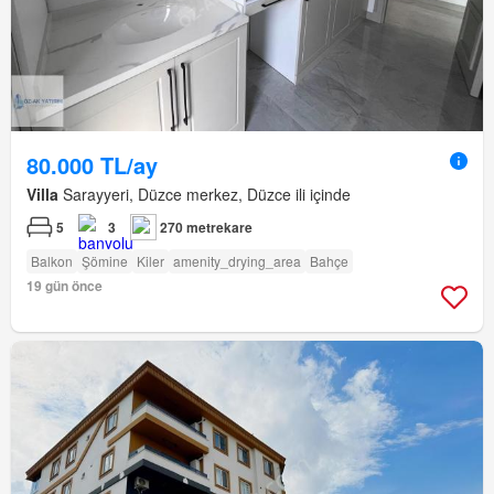
80.000 TL/ay
Villa
Sarayyeri, Düzce merkez, Düzce ili içinde
5
3
270 metrekare
Balkon
Şömine
Kiler
amenity_drying_area
Bahçe
19 gün önce