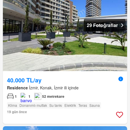
29 Fotoğraflar
40.000 TL/ay
Residence
İzmir, Konak, İzmir ili içinde
1
1
52 metrekare
Klima
Donanımlı mutfak
Su tankı
Elektrik
Teras
Sauna
19 gün önce