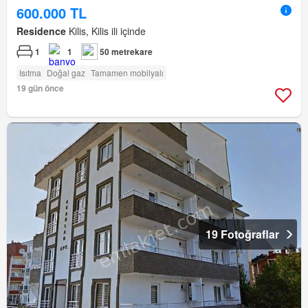
600.000 TL
Residence
Kilis, Kilis ili içinde
1
1
50 metrekare
Isıtma
Doğal gaz
Tamamen mobilyalı
19 gün önce
19 Fotoğraflar