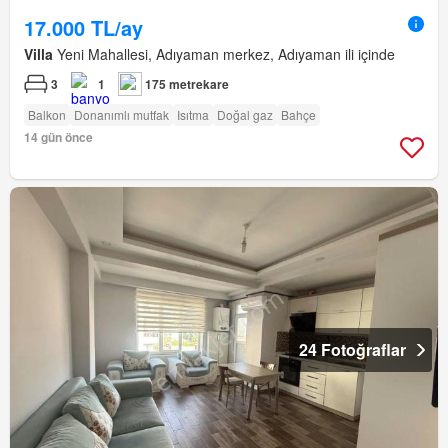
17.000 TL/ay
Villa
Yeni Mahallesi, Adıyaman merkez, Adıyaman ili içinde
3
1
175 metrekare
Balkon
Donanımlı mutfak
Isıtma
Doğal gaz
Bahçe
14 gün önce
24 Fotoğraflar