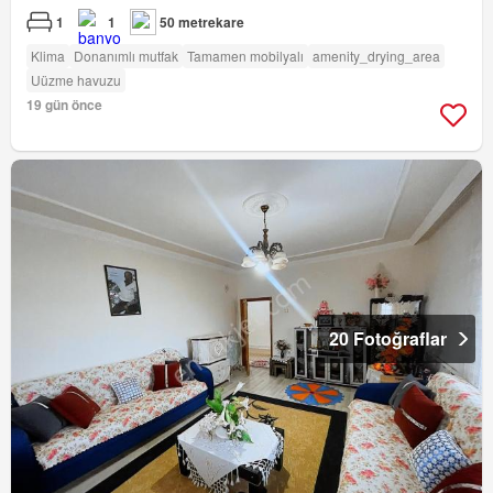
1
1
50 metrekare
Klima
Donanımlı mutfak
Tamamen mobilyalı
amenity_drying_area
Uüzme havuzu
19 gün önce
20 Fotoğraflar