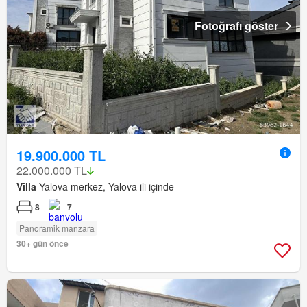
Fotoğrafı göster
19.900.000 TL
22.000.000 TL
Villa
Yalova merkez, Yalova ili içinde
8
7
Panorami̇k manzara
30+ gün önce