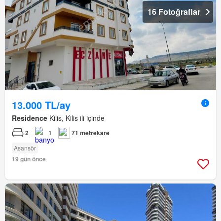
16 Fotoğraflar
13.000 TL/ay
Residence
Kilis, Kilis ili içinde
2
1
71 metrekare
Asansör
19 gün önce