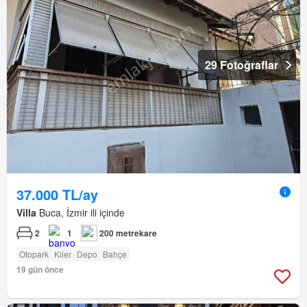
29 Fotoğraflar
37.000 TL/ay
Villa
Buca, İzmir ili içinde
2
1
200 metrekare
Otopark
Kiler
Depo
Bahçe
19 gün önce