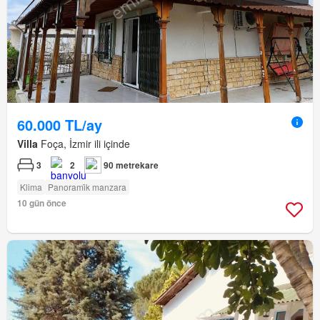
60.000 TL/ay
Villa
Foça, İzmir ili içinde
3
2
90 metrekare
Klima
Panorami̇k manzara
10 gün önce