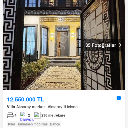
35 Fotoğraflar
12.550.000 TL
Villa
Aksaray merkez, Aksaray ili içinde
4
2
230 metrekare
Kiler
Tamamen mobilyalı
Bahçe