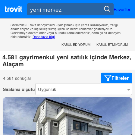
Favoriler
Sitemizdeki Trovit deneyiminizi kişilleştirmek için çerez kullanıyoruz, trafiği
analiz ediyor ve kişiselleştirilmiş içerik ile hedef reklamlar gösteriyoruz.
Gezinmeye devam eder veya bu notu kabul ederseniz, daha iyi bir deneyim
elde edersiniz.
Daha fazla bilgi
KABUL EDIYORUM
KABUL ETMIYORUM
4.581 gayrimenkul yeni satılık içinde Merkez,
Alaçam
Filtreler
4.581 sonuçlar
Sıralama ölçütü