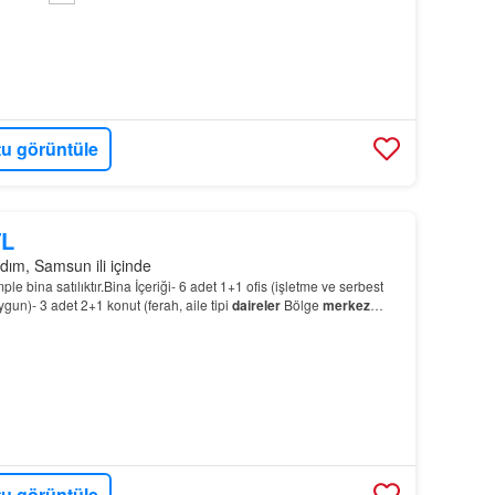
u görüntüle
TL
ım, Samsun ili içinde
 bina satılıktır.Bina İçeriği- 6 adet 1+1 ofis (işletme ve serbest
gun)- 3 adet 2+1 konut (ferah, aile tipi
daireler
Bölge
merkez
m koridorunda…
u görüntüle