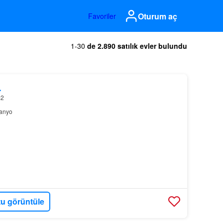
Oturum aç
Favoriler
1-30
de 2.890 satılık evler bulundu
L
m2
anyo
u görüntüle