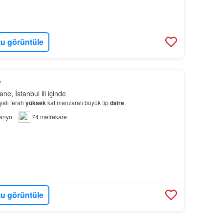
u görüntüle
y
ne, İstanbul ili içinde
alı ferah
yüksek
kat manzaralı büyük tip
daire
.
anyo
74 metrekare
u görüntüle