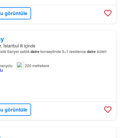
u görüntüle
ay
, İstanbul ili içinde
alık Sarıyer satılık
daire
konseptinde 3+1 residence
daire
sizleri
banyolu
220 metrekare
u görüntüle
L