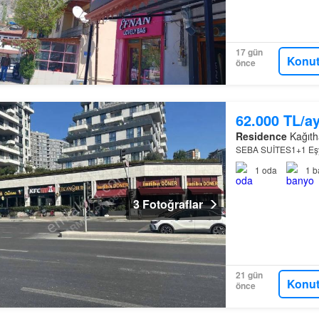
17 gün
Konut
önce
62.000 TL/a
Residence
Kağıtha
SEBA SUİTES1+1 Eşy
1
oda
1
b
3 Fotoğraflar
21 gün
Konut
önce