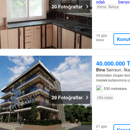
20 Fotoğraflar
Klima
Bahçe
15 gün
Konut
önce
40.000.000 
Bina
Samsun, İlkad
bölümden oluşan komple
meslek kullanımına uy
sayılmaz ama gelişi
530 metrekare
29 Fotoğraflar
Ofis odası
21 gün
Konut