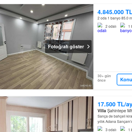
4.845.000 T
2 oda 1 banyo 85.0 
2
odalı
1
Fotoğrafı göster
30+ gün
Konu
önce
17.500 TL/a
Villa
Şahintepe Mh.
Sarıça de bahçeli kira
yıllık Adana Sarıçam’d
Konforlu Yaşam Fırsa
3
odalı
1