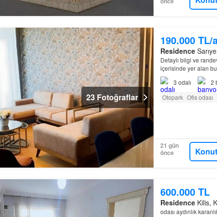
önce
190.000 TL/
Residence
Sarıyer
Detaylı bilgi ve rande
içerisinde yer alan b
eşyalı konsepti ile ay
3
odalı
2
23 Fotoğraflar
Otopark
Ofis odası
21 gün
Konut
önce
600.000 TL
Residence
Kilis, K
odası aydınlık karanlı