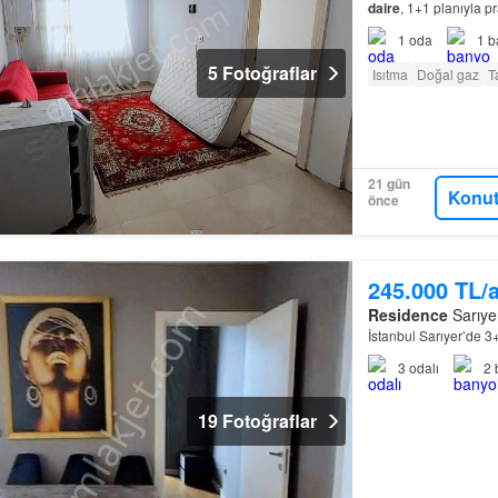
daire
, 1+1 planıyla 
1
oda
1
b
5 Fotoğraflar
Isıtma
Doğal gaz
T
21 gün
Konut
önce
245.000 TL/
Residence
Sarıyer
İstanbul Sarıyer’de 3+
3
odalı
2
19 Fotoğraflar