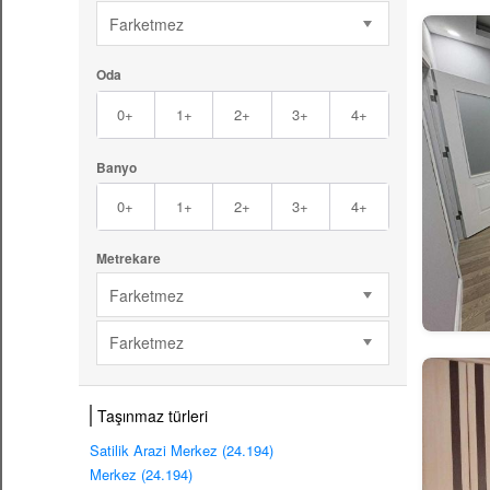
Farketmez
Oda
0+
1+
2+
3+
4+
Banyo
0+
1+
2+
3+
4+
Metrekare
Farketmez
Farketmez
Taşınmaz türleri
Satilik Arazi Merkez (24.194)
Merkez (24.194)