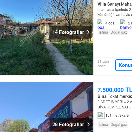
Villa
Sanayi Mahalles
imarlı arsa içerinde 2
kömürlüğü var havlu d
Kırıkkale satılık
daire
4
odalı
2
14 Fotoğraflar
Isıtma
Doğal gaz
21 gün
Konut
önce
7.500.000 T
Bina
Tokat merkez,
2 ADET İŞ YERİ + 2
BİNA KOMPLE SATIL
151 metrekare
28 Fotoğraflar
Isıtma
Doğal gaz