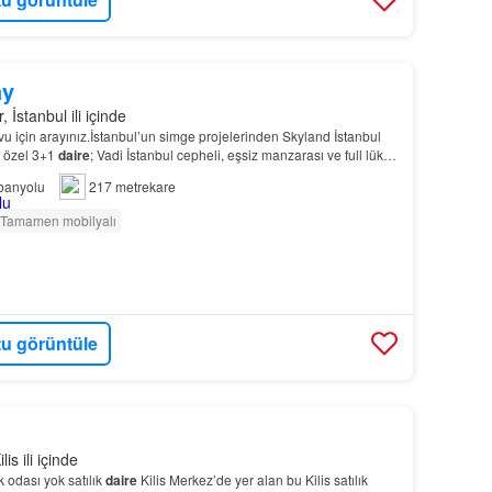
ay
, İstanbul ili içinde
vu için arayınız.İstanbul’un simge projelerinden Skyland İstanbul
u özel 3+1
daire
; Vadi İstanbul cepheli, eşsiz manzarası ve full lüks
rıcalıklı bir yaşam sunu…
banyolu
217 metrekare
Tamamen mobilyalı
u görüntüle
ilis ili içinde
k odası yok satılık
daire
Kilis Merkez’de yer alan bu Kilis satılık