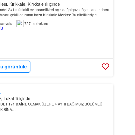
i, Kırıkkale, Kırıkkale ili içinde
 adet 2+1 müstakil ev abonelikleri açık doğalgazı döşeli tandır damı
uvarı çekili oturuma hazır Kırıkkale
Merkez
Bu nitelikleriyle
arayan aileler için de uygu…
banyolu
727 metrekare
u görüntüle
L
 Tokat ili içinde
 ADET 1+1
DAİRE
OLMAK ÜZERE 4 AYRI BAĞIMSIZ BÖLÜMLÜ
IK BİNA…