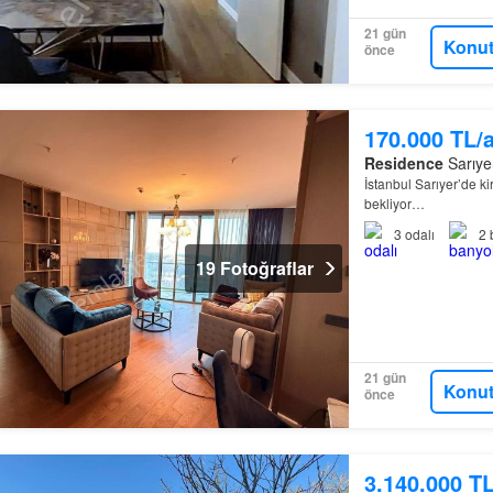
21 gün
Konut
önce
170.000 TL/
Residence
Sarıyer
İstanbul Sarıyer’de kir
bekliyor…
3
odalı
2
19 Fotoğraflar
21 gün
Konut
önce
3.140.000 T