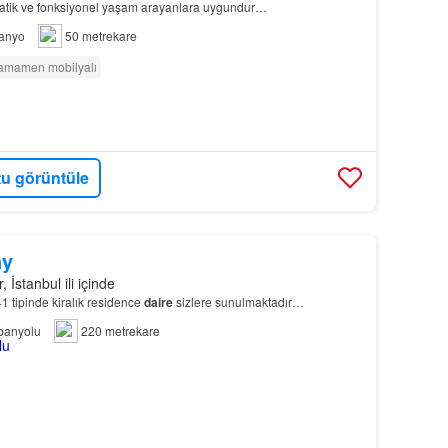
pratik ve fonksiyonel yaşam arayanlara uygundur…
anyo
50 metrekare
amamen mobilyalı
u görüntüle
ay
, İstanbul ili içinde
1 tipinde kiralık residence
daire
sizlere sunulmaktadır…
banyolu
220 metrekare