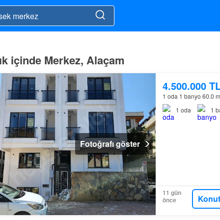
lık içinde Merkez, Alaçam
4.500.000 T
1 oda 1 banyo 60.0 
1
oda
1
b
Fotoğrafı göster
11 gün
Konut
önce