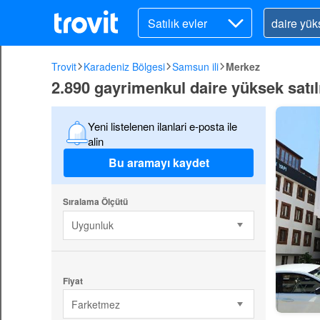
Satılık evler
Trovit
Karadeniz Bölgesi
Samsun ili
Merkez
2.890 gayrimenkul daire yüksek satı
Yeni listelenen ilanlari e-posta ile
alin
Bu aramayı kaydet
Sıralama Ölçütü
Uygunluk
Fiyat
Farketmez