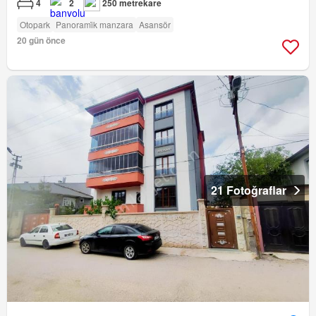
4
2
250 metrekare
Otopark
Panorami̇k manzara
Asansör
20 gün önce
21 Fotoğraflar