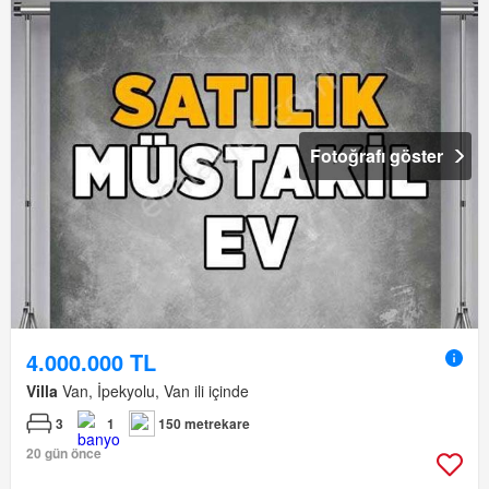
Fotoğrafı göster
4.000.000 TL
Villa
Van, İpekyolu, Van ili içinde
3
1
150 metrekare
20 gün önce