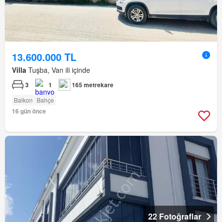
13.600.000 TL
Villa
Tuşba, Van ili içinde
3
1
165 metrekare
Balkon
Bahçe
16 gün önce
22 Fotoğraflar