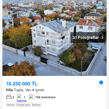
31 Fotoğraflar
18.250.000 TL
Villa
Tuşba, Van ili içinde
3
1
168 metrekare
Isıtma
Doğal gaz
Bahçe