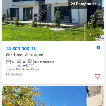
24 Fotoğraflar
18.500.000 TL
Villa
Tuşba, Van ili içinde
5
3
317 metrekare
Isıtma
Doğal gaz
Bahçe
14 gün önce