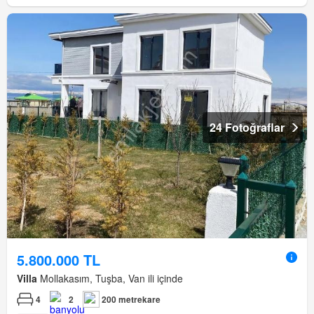
24 Fotoğraflar
5.800.000 TL
Villa
Mollakasım, Tuşba, Van ili içinde
4
2
200 metrekare