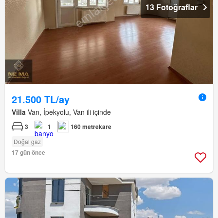
13 Fotoğraflar
21.500 TL/ay
Villa
Van, İpekyolu, Van ili içinde
3
1
160 metrekare
Doğal gaz
17 gün önce