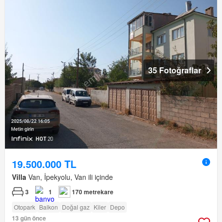
35 Fotoğraflar
19.500.000 TL
Villa
Van, İpekyolu, Van ili içinde
3
1
170 metrekare
Otopark
Balkon
Doğal gaz
Kiler
Depo
13 gün önce