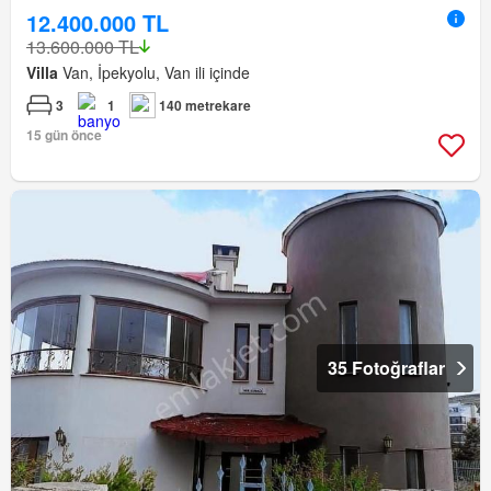
12.400.000 TL
13.600.000 TL
Villa
Van, İpekyolu, Van ili içinde
3
1
140 metrekare
15 gün önce
35 Fotoğraflar