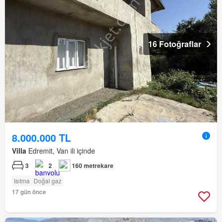
16 Fotoğraflar
8.000.000 TL
Villa
Edremit, Van ili içinde
3
2
160 metrekare
Isıtma
Doğal gaz
17 gün önce