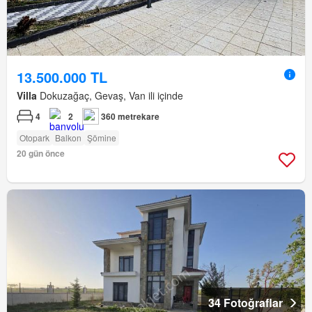
13.500.000 TL
Villa
Dokuzağaç, Gevaş, Van ili içinde
4
2
360 metrekare
Otopark
Balkon
Şömine
20 gün önce
34 Fotoğraflar