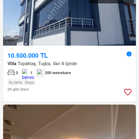
10.500.000 TL
Villa
Topaktaş, Tuşba, Van ili içinde
3
1
200 metrekare
Su tankı
Depo
20 gün önce