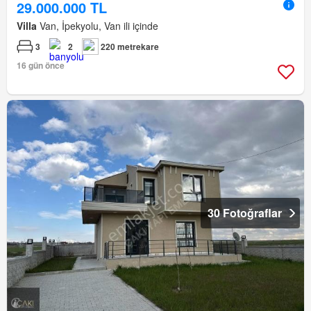
29.000.000 TL
Villa
Van, İpekyolu, Van ili içinde
3
2
220 metrekare
16 gün önce
30 Fotoğraflar