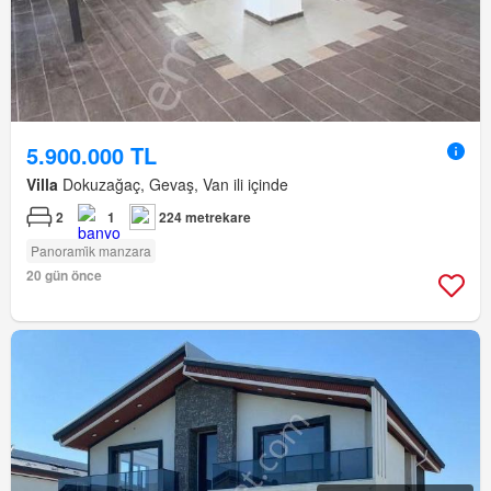
5.900.000 TL
Villa
Dokuzağaç, Gevaş, Van ili içinde
2
1
224 metrekare
Panorami̇k manzara
20 gün önce