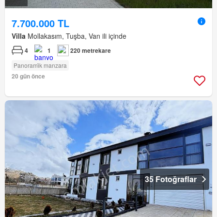
7.700.000 TL
Villa
Mollakasım, Tuşba, Van ili içinde
4
1
220 metrekare
Panorami̇k manzara
20 gün önce
35 Fotoğraflar