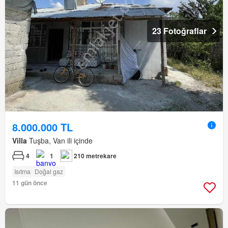
23 Fotoğraflar
8.000.000 TL
Villa
Tuşba, Van ili içinde
4
1
210 metrekare
Isıtma
Doğal gaz
11 gün önce