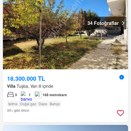
34 Fotoğraflar
18.300.000 TL
Villa
Tuşba, Van ili içinde
3
1
168 metrekare
Isıtma
Doğal gaz
Depo
Bahçe
30+ gün önce