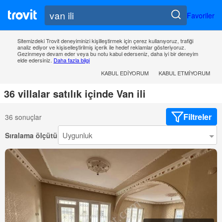
Favoriler
Sitemizdeki Trovit deneyiminizi kişilleştirmek için çerez kullanıyoruz, trafiği
analiz ediyor ve kişiselleştirilmiş içerik ile hedef reklamlar gösteriyoruz.
Gezinmeye devam eder veya bu notu kabul ederseniz, daha iyi bir deneyim
elde edersiniz.
Daha fazla bilgi
KABUL EDIYORUM
KABUL ETMIYORUM
36 villalar satılık içinde Van ili
Filtreler
36 sonuçlar
Sıralama ölçütü