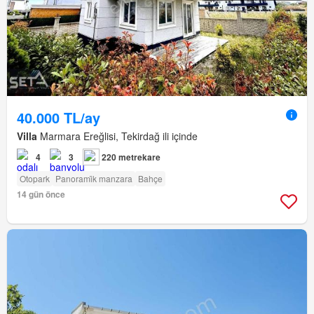
40.000 TL/ay
Villa
Marmara Ereğlisi, Tekirdağ ili içinde
4
3
220 metrekare
Otopark
Panorami̇k manzara
Bahçe
14 gün önce