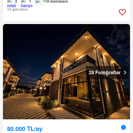
2
1
110 metrekare
13 gün önce
28 Fotoğraflar
80.000 TL/ay