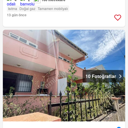
Isıtma
Doğal gaz
Tamamen mobilyalı
13 gün önce
10 Fotoğraflar