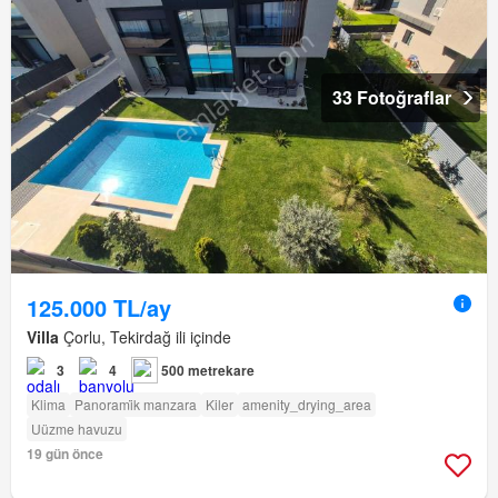
33 Fotoğraflar
125.000 TL/ay
Villa
Çorlu, Tekirdağ ili içinde
3
4
500 metrekare
Klima
Panorami̇k manzara
Kiler
amenity_drying_area
Uüzme havuzu
19 gün önce