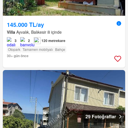
145.000 TL/ay
Villa
Ayvalık, Balıkesir ili içinde
3
2
120 metrekare
Otopark
Tamamen mobilyalı
Bahçe
30+ gün önce
29 Fotoğraflar