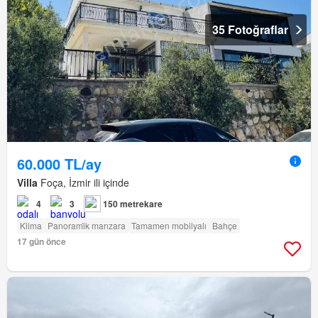
35 Fotoğraflar
60.000 TL/ay
Villa
Foça, İzmir ili içinde
4
3
150 metrekare
Klima
Panorami̇k manzara
Tamamen mobilyalı
Bahçe
17 gün önce