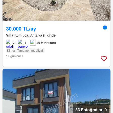
30.000 TL/ay
Villa
Kumluca, Antalya ili içinde
2
1
80 metrekare
Klima
Tamamen mobilyalı
19 gün önce
33 Fotoğraflar