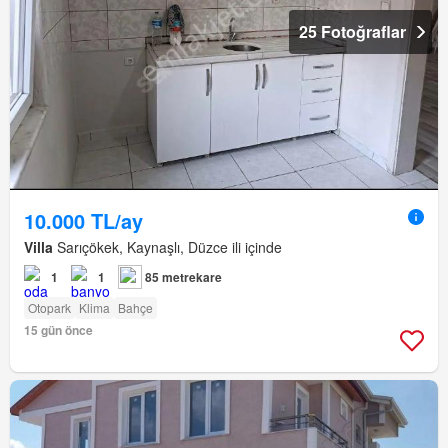
25 Fotoğraflar
10.000 TL/ay
Villa
Sarıçökek, Kaynaşlı, Düzce ili içinde
1
1
85 metrekare
Otopark
Klima
Bahçe
15 gün önce