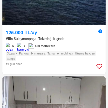
125.000 TL/ay
Villa
Süleymanpaşa, Tekirdağ ili içinde
6
4
460 metrekare
Otopark
Panorami̇k manzara
Tamamen mobilyalı
Uüzme havuzu
Bahçe
19 gün önce