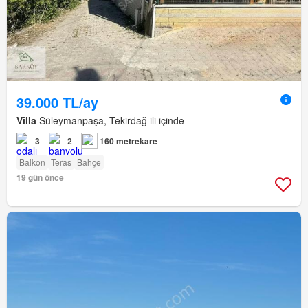
39.000 TL/ay
Villa
Süleymanpaşa, Tekirdağ ili içinde
3
2
160 metrekare
Balkon
Teras
Bahçe
19 gün önce