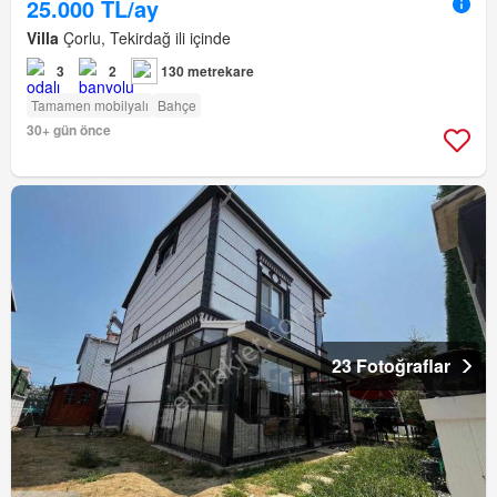
25.000 TL/ay
Villa
Çorlu, Tekirdağ ili içinde
3
2
130 metrekare
Tamamen mobilyalı
Bahçe
30+ gün önce
23 Fotoğraflar