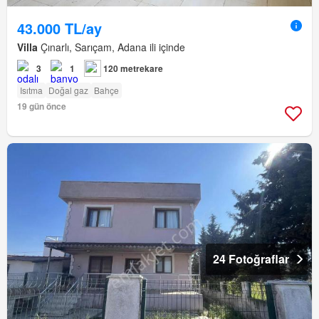
43.000 TL/ay
Villa
Çınarlı, Sarıçam, Adana ili içinde
3
1
120 metrekare
Isıtma
Doğal gaz
Bahçe
19 gün önce
24 Fotoğraflar