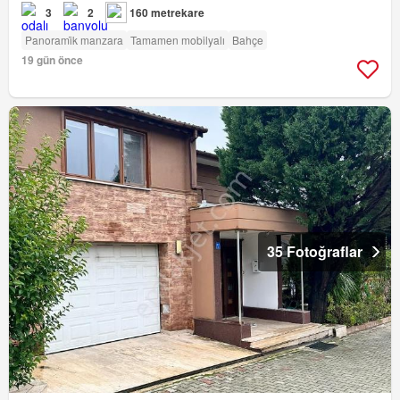
3
2
160 metrekare
Panorami̇k manzara
Tamamen mobilyalı
Bahçe
19 gün önce
35 Fotoğraflar