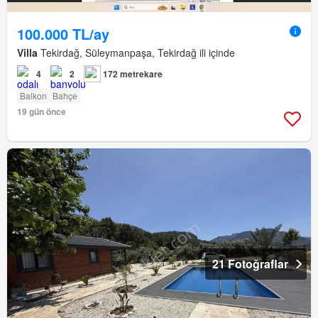
100.000 TL/ay
Villa
Tekirdağ, Süleymanpaşa, Tekirdağ ili içinde
4
2
172 metrekare
Balkon
Bahçe
19 gün önce
21 Fotoğraflar