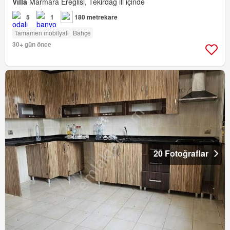
Villa
Marmara Ereğlisi, Tekirdağ ili içinde
5
1
180 metrekare
Tamamen mobilyalı
Bahçe
30+ gün önce
20 Fotoğraflar