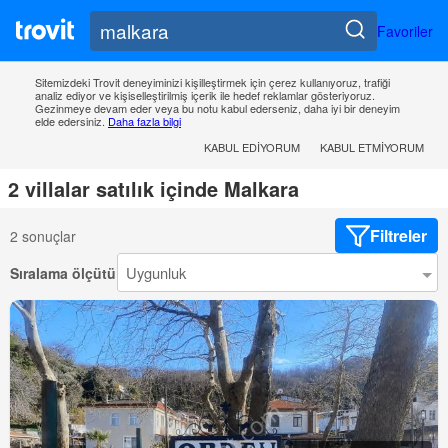
Favoriler
Sitemizdeki Trovit deneyiminizi kişilleştirmek için çerez kullanıyoruz, trafiği
analiz ediyor ve kişiselleştirilmiş içerik ile hedef reklamlar gösteriyoruz.
Gezinmeye devam eder veya bu notu kabul ederseniz, daha iyi bir deneyim
elde edersiniz.
Daha fazla bilgi
KABUL EDIYORUM
KABUL ETMIYORUM
2 villalar satılık içinde Malkara
Filtreler
2 sonuçlar
Sıralama ölçütü