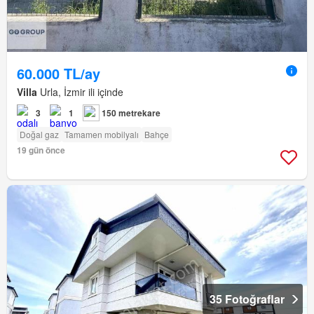
60.000 TL/ay
Villa
Urla, İzmir ili içinde
3
1
150 metrekare
Doğal gaz
Tamamen mobilyalı
Bahçe
19 gün önce
35 Fotoğraflar