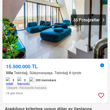
35 Fotoğraflar
15.500.000 TL
Villa
Tekirdağ, Süleymanpaşa, Tekirdağ ili içinde
3
2
200 metrekare
Otopark
Panorami̇k manzara
19 gün önce
Aradığınız kriterlere uygun diğer ev ilanlarına