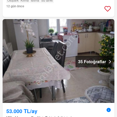
Otopark
Klima
Isıtma
Su tankı
12 gün önce
35 Fotoğraflar
53.000 TL/ay