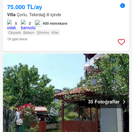
75.000 TL/ay
Villa
Çorlu, Tekirdağ ili içinde
5
2
400 metrekare
Otopark
Balkon
Şömine
Kiler
19 gün önce
35 Fotoğraflar