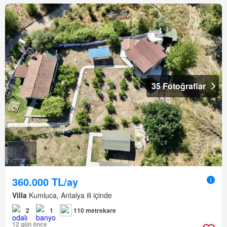
35 Fotoğraflar
360.000 TL/ay
Villa
Kumluca, Antalya ili içinde
2
1
110 metrekare
12 gün önce