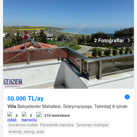
2 Fotoğraflar
50.000 TL/ay
Villa
Bahçelievler Mahallesi, Süleymanpaşa, Tekirdağ ili içinde
3
2
210 metrekare
Donanımlı mutfak
Panorami̇k manzara
Tamamen mobilyalı
amenity_drying_area