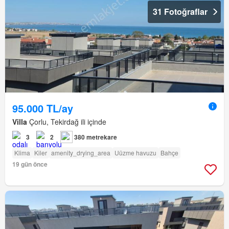
31 Fotoğraflar
95.000 TL/ay
Villa
Çorlu, Tekirdağ ili içinde
3
2
380 metrekare
Klima
Kiler
amenity_drying_area
Uüzme havuzu
Bahçe
19 gün önce