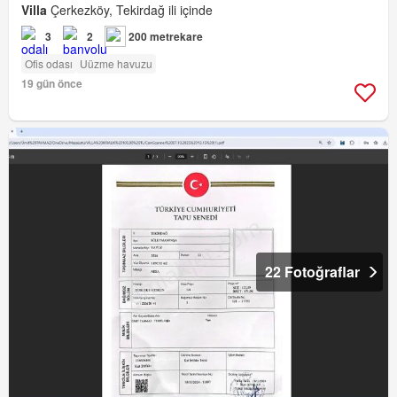
Villa
Çerkezköy, Tekirdağ ili içinde
3
2
200 metrekare
Ofis odası
Uüzme havuzu
19 gün önce
22 Fotoğraflar