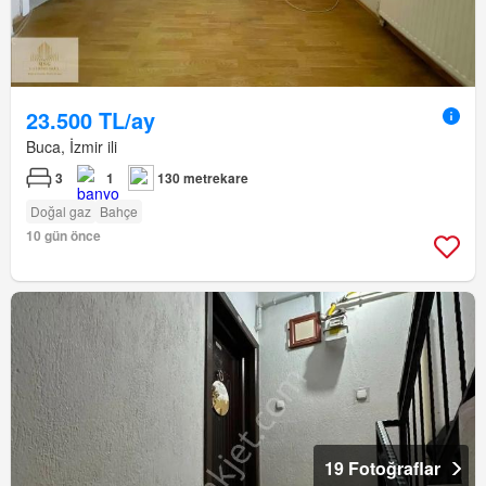
23.500 TL/ay
Buca, İzmir ili
3
1
130 metrekare
Doğal gaz
Bahçe
10 gün önce
19 Fotoğraflar