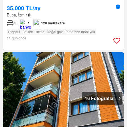
35.000 TL/ay
Buca, İzmir ili
3
1
120 metrekare
Otopark
Balkon
Isıtma
Doğal gaz
Tamamen mobilyalı
11 gün önce
16 Fotoğraflar