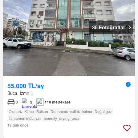
35 Fotoğraflar
55.000 TL/ay
Buca, İzmir ili
3
2
110 metrekare
Otopark
Klima
Balkon
Donanımlı mutfak
Isıtma
Doğal gaz
Tamamen mobilyalı
amenity_drying_area
19 gün önce