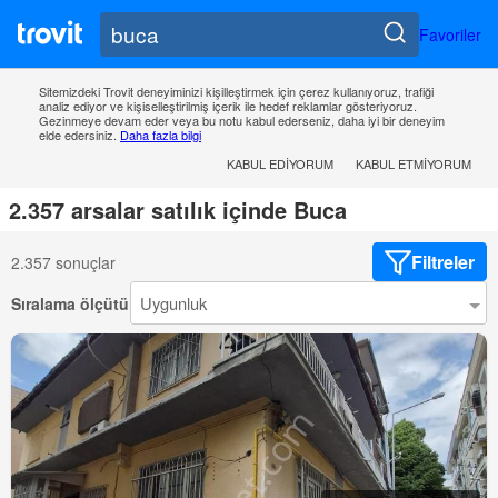
Favoriler
Sitemizdeki Trovit deneyiminizi kişilleştirmek için çerez kullanıyoruz, trafiği
analiz ediyor ve kişiselleştirilmiş içerik ile hedef reklamlar gösteriyoruz.
Gezinmeye devam eder veya bu notu kabul ederseniz, daha iyi bir deneyim
elde edersiniz.
Daha fazla bilgi
KABUL EDIYORUM
KABUL ETMIYORUM
2.357 arsalar satılık içinde Buca
Filtreler
2.357 sonuçlar
Sıralama ölçütü