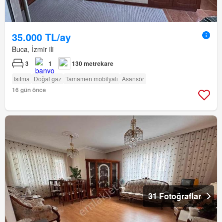
35.000 TL/ay
Buca, İzmir ili
3
1
130 metrekare
Isıtma
Doğal gaz
Tamamen mobilyalı
Asansör
16 gün önce
31 Fotoğraflar