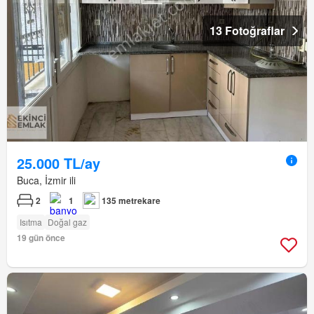
13 Fotoğraflar
25.000 TL/ay
Buca, İzmir ili
2
1
135 metrekare
Isıtma
Doğal gaz
19 gün önce