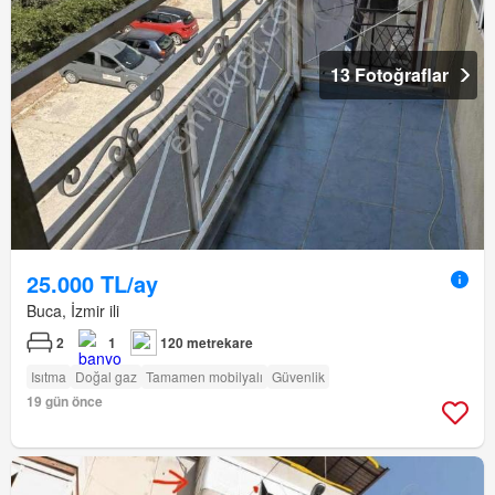
13 Fotoğraflar
25.000 TL/ay
Buca, İzmir ili
2
1
120 metrekare
Isıtma
Doğal gaz
Tamamen mobilyalı
Güvenlik
19 gün önce