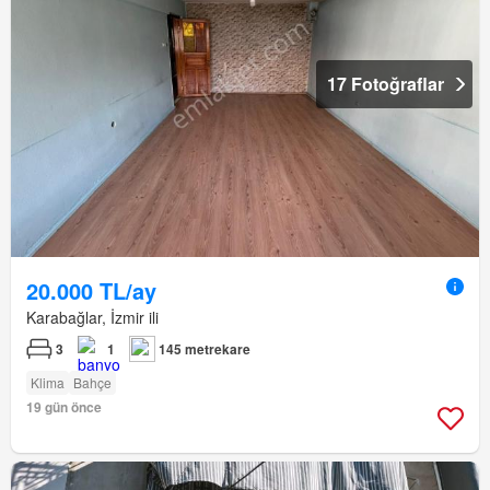
17 Fotoğraflar
20.000 TL/ay
Karabağlar, İzmir ili
3
1
145 metrekare
Klima
Bahçe
19 gün önce