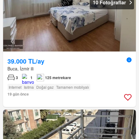
10 Fotoğraflar
39.000 TL/ay
Buca, İzmir ili
3
1
125 metrekare
Internet
Isıtma
Doğal gaz
Tamamen mobilyalı
19 gün önce