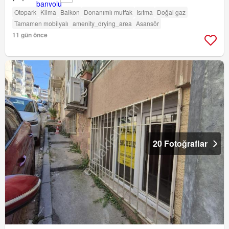
Otopark
Klima
Balkon
Donanımlı mutfak
Isıtma
Doğal gaz
Tamamen mobilyalı
amenity_drying_area
Asansör
11 gün önce
20 Fotoğraflar