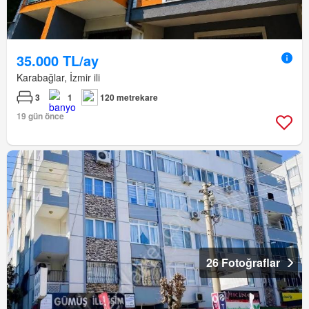
35.000 TL/ay
Karabağlar, İzmir ili
3
1
120 metrekare
19 gün önce
26 Fotoğraflar