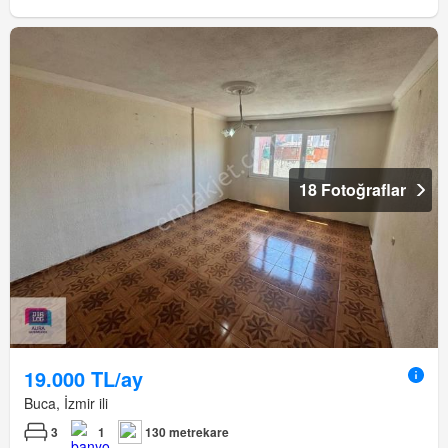
18 Fotoğraflar
19.000 TL/ay
Buca, İzmir ili
3
1
130 metrekare