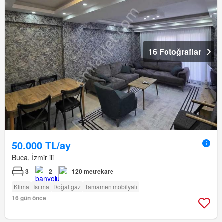
16 Fotoğraflar
50.000 TL/ay
Buca, İzmir ili
3
2
120 metrekare
Klima
Isıtma
Doğal gaz
Tamamen mobilyalı
16 gün önce