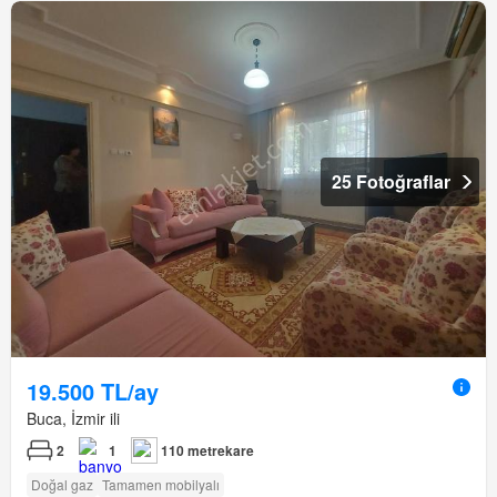
25 Fotoğraflar
19.500 TL/ay
Buca, İzmir ili
2
1
110 metrekare
Doğal gaz
Tamamen mobilyalı