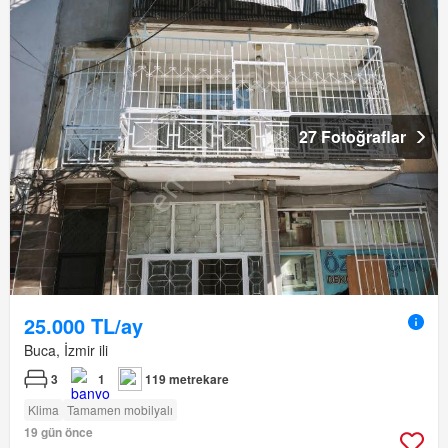
27 Fotoğraflar
25.000 TL/ay
Buca, İzmir ili
3
1
119 metrekare
Klima
Tamamen mobilyalı
19 gün önce