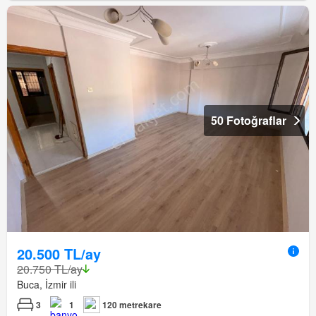
50 Fotoğraflar
20.500 TL/ay
20.750 TL/ay
Buca, İzmir ili
3
1
120 metrekare