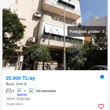
Fotoğrafı göster
25.000 TL/ay
Buca, İzmir ili
3
1
140 metrekare
Isıtma
Doğal gaz
19 gün önce