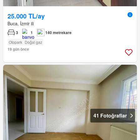
25.000 TL/ay
Buca, İzmir ili
3
1
140 metrekare
Otopark
Doğal gaz
19 gün önce
41 Fotoğraflar