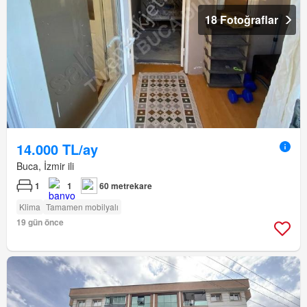
18 Fotoğraflar
14.000 TL/ay
Buca, İzmir ili
1
1
60 metrekare
Klima
Tamamen mobilyalı
19 gün önce