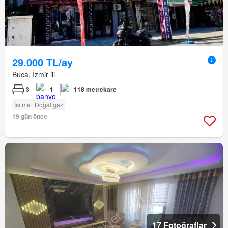
29.000 TL/ay
Buca, İzmir ili
3
1
118 metrekare
Isıtma
Doğal gaz
19 gün önce
17 Fotoğraflar