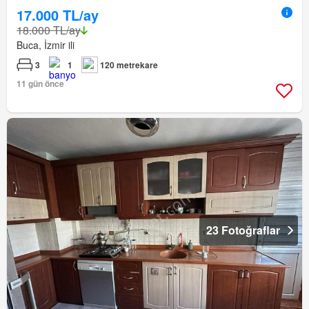
17.000 TL/ay
18.000 TL/ay
Buca, İzmir ili
3
1
120 metrekare
11 gün önce
23 Fotoğraflar