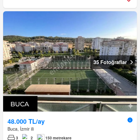
35 Fotoğraflar
48.000 TL/ay
Buca, İzmir ili
3
2
150 metrekare