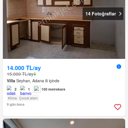
14 Fotoğraflar
14.000 TL/ay
15.000 TL/ay
Villa
Seyhan, Adana ili içinde
2
1
100 metrekare
Klima
Çocuk alanı
9 gün önce