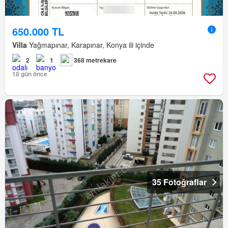
650.000 TL
Villa
Yağmapınar, Karapınar, Konya ili içinde
2
1
368 metrekare
18 gün önce
35 Fotoğraflar