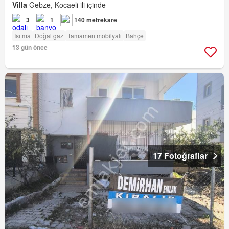
Villa
Gebze, Kocaeli ili içinde
3
1
140 metrekare
Isıtma
Doğal gaz
Tamamen mobilyalı
Bahçe
13 gün önce
17 Fotoğraflar