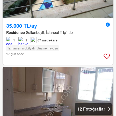
35.000 TL/ay
Residence
Sultanbeyli, İstanbul ili içinde
1
1
67 metrekare
Tamamen mobilyalı
Uüzme havuzu
17 gün önce
12 Fotoğraflar