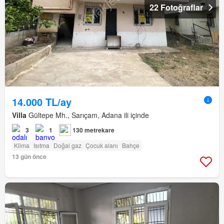
22 Fotoğraflar
14.000 TL/ay
Villa
Gültepe Mh., Sarıçam, Adana ili içinde
3
1
130 metrekare
Klima
Isıtma
Doğal gaz
Çocuk alanı
Bahçe
13 gün önce