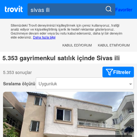
Favoriler
Sitemizdeki Trovit deneyiminizi kişilleştirmek için çerez kullanıyoruz, trafiği
analiz ediyor ve kişiselleştirilmiş içerik ile hedef reklamlar gösteriyoruz.
Gezinmeye devam eder veya bu notu kabul ederseniz, daha iyi bir deneyim
elde edersiniz.
Daha fazla bilgi
KABUL EDIYORUM
KABUL ETMIYORUM
5.353 gayrimenkul satılık içinde Sivas ili
Filtreler
5.353 sonuçlar
Sıralama ölçütü