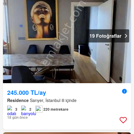
19 Fotoğraflar
245.000 TL/ay
Residence
Sarıyer, İstanbul ili içinde
3
2
220 metrekare
18 gün önce