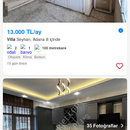
13.000 TL/ay
Villa
Seyhan, Adana ili içinde
2
1
100 metrekare
Otopark
Klima
Balkon
15 gün önce
35 Fotoğraflar