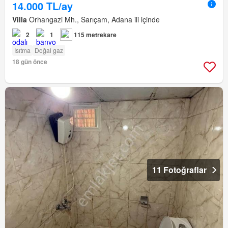
14.000 TL/ay
Villa
Orhangazi Mh., Sarıçam, Adana ili içinde
2
1
115 metrekare
Isıtma
Doğal gaz
18 gün önce
11 Fotoğraflar