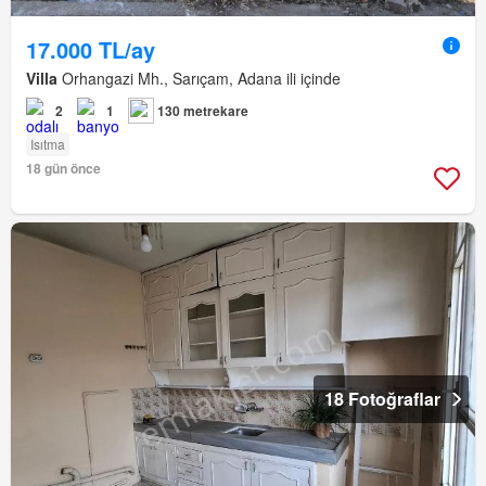
17.000 TL/ay
Villa
Orhangazi Mh., Sarıçam, Adana ili içinde
2
1
130 metrekare
Isıtma
18 gün önce
18 Fotoğraflar