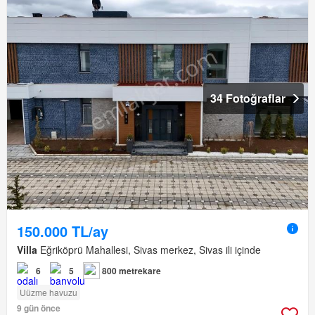
34 Fotoğraflar
150.000 TL/ay
Villa
Eğriköprü Mahallesi, Sivas merkez, Sivas ili içinde
6
5
800 metrekare
Uüzme havuzu
9 gün önce