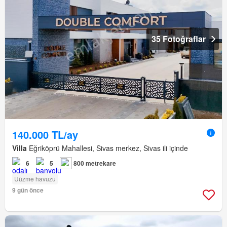
35 Fotoğraflar
140.000 TL/ay
Villa
Eğriköprü Mahallesi, Sivas merkez, Sivas ili içinde
6
5
800 metrekare
Uüzme havuzu
9 gün önce