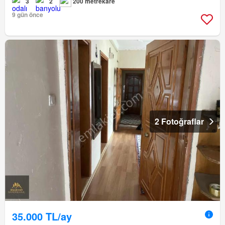
3
2
200 metrekare
9 gün önce
2 Fotoğraflar
35.000 TL/ay