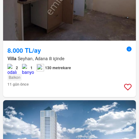
8.000 TL/ay
Villa
Seyhan, Adana ili içinde
2
1
130 metrekare
Balkon
11 gün önce