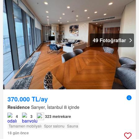
49 Fotoğraflar
370.000 TL/ay
Residence
Sarıyer, İstanbul ili içinde
4
3
323 metrekare
Tamamen mobilyalı
Spor salonu
Sauna
18 gün önce