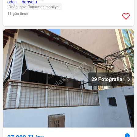
Doğal gaz
Tamamen mobilyalı
11 gün önce
29 Fotoğraflar
37.000 TL/ay