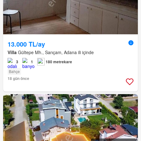
13.000 TL/ay
Villa
Gültepe Mh., Sarıçam, Adana ili içinde
3
1
180 metrekare
Bahçe
18 gün önce