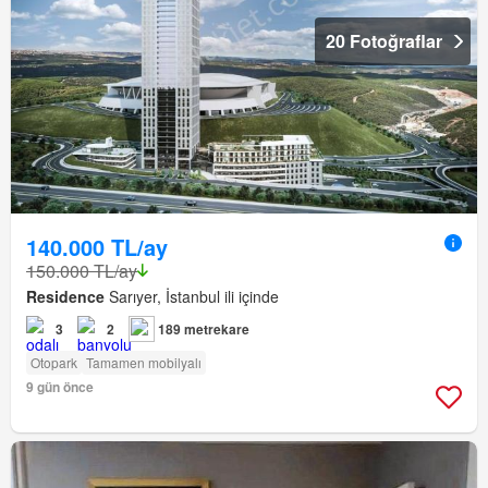
20 Fotoğraflar
140.000 TL/ay
150.000 TL/ay
Residence
Sarıyer, İstanbul ili içinde
3
2
189 metrekare
Otopark
Tamamen mobilyalı
9 gün önce