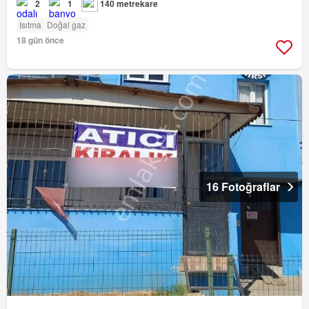
2
1
140 metrekare
Isıtma
Doğal gaz
18 gün önce
16 Fotoğraflar