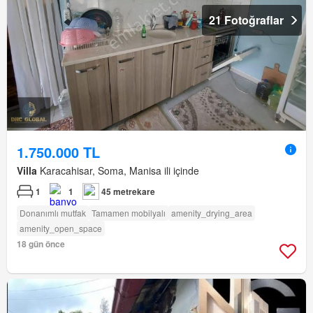
21 Fotoğraflar
1.750.000 TL
Villa
Karacahisar, Soma, Manisa ili içinde
1
1
45 metrekare
Donanımlı mutfak
Tamamen mobilyalı
amenity_drying_area
amenity_open_space
18 gün önce