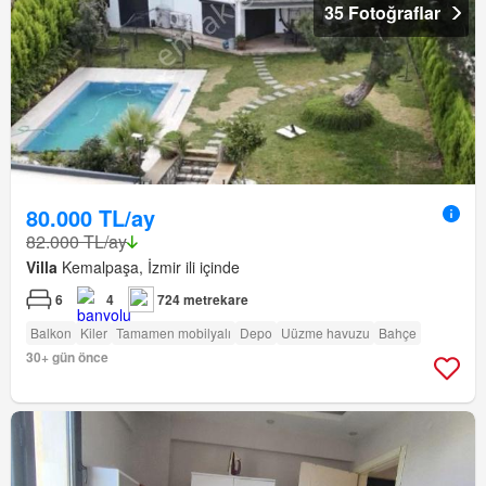
35 Fotoğraflar
80.000 TL/ay
82.000 TL/ay
Villa
Kemalpaşa, İzmir ili içinde
6
4
724 metrekare
Balkon
Kiler
Tamamen mobilyalı
Depo
Uüzme havuzu
Bahçe
30+ gün önce