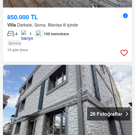
850.000 TL
Villa
Darkale, Soma, Manisa ili içinde
4
1
150 metrekare
Şömine
18 gün önce
26 Fotoğraflar