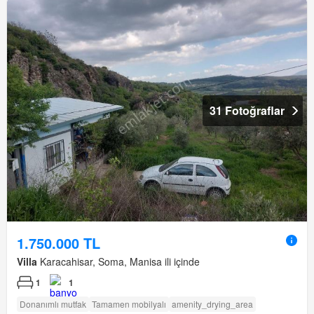
31 Fotoğraflar
1.750.000 TL
Villa
Karacahisar, Soma, Manisa ili içinde
1
1
Donanımlı mutfak
Tamamen mobilyalı
amenity_drying_area