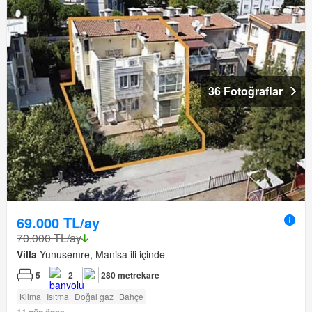
36 Fotoğraflar
69.000 TL/ay
70.000 TL/ay
Villa
Yunusemre, Manisa ili içinde
5
2
280 metrekare
Klima
Isıtma
Doğal gaz
Bahçe