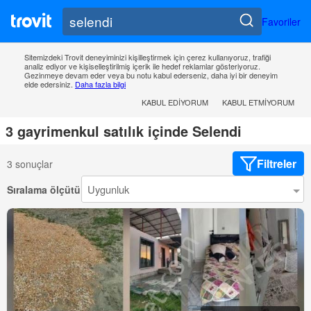
Favoriler
Sitemizdeki Trovit deneyiminizi kişilleştirmek için çerez kullanıyoruz, trafiği
analiz ediyor ve kişiselleştirilmiş içerik ile hedef reklamlar gösteriyoruz.
Gezinmeye devam eder veya bu notu kabul ederseniz, daha iyi bir deneyim
elde edersiniz.
Daha fazla bilgi
KABUL EDIYORUM
KABUL ETMIYORUM
3 gayrimenkul satılık içinde Selendi
Filtreler
3 sonuçlar
Sıralama ölçütü