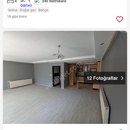
4
1
240 metrekare
Isıtma
Doğal gaz
Bahçe
18 gün önce
12 Fotoğraflar