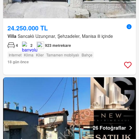
24.250.000 TL
Villa
Sancaklı Uzunçınar, Şehzadeler, Manisa ili içinde
4
2
923 metrekare
Internet
Klima
Kiler
Tamamen mobilyalı
Bahçe
18 gün önce
26 Fotoğraflar