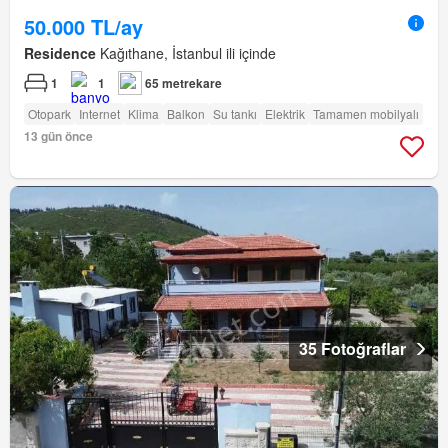
50.000 TL/ay
Residence
Kağıthane, İstanbul ili içinde
1
1
65 metrekare
Otopark
Internet
Klima
Balkon
Su tankı
Elektrik
Tamamen mobilyalı
13 gün önce
35 Fotoğraflar