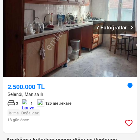
7 Fotoğraflar
2.500.000 TL
Selendi, Manisa ili
3
1
125 metrekare
Isıtma
Doğal gaz
18 gün önce
Aradığınız kriterlere uygun diğer ev ilanlarına