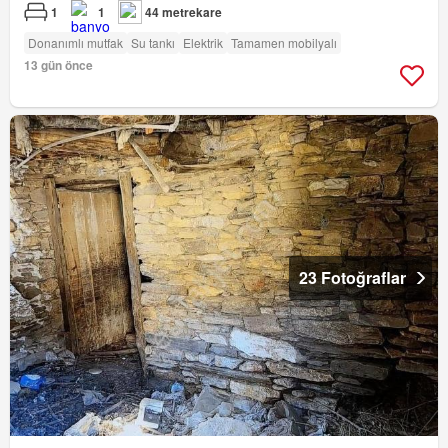
1
1
44 metrekare
Donanımlı mutfak
Su tankı
Elektrik
Tamamen mobilyalı
13 gün önce
23 Fotoğraflar