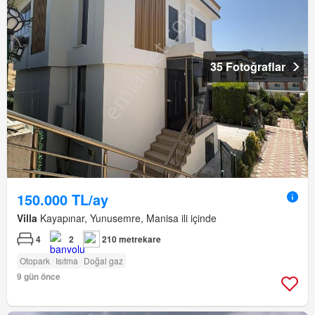
35 Fotoğraflar
150.000 TL/ay
Villa
Kayapınar, Yunusemre, Manisa ili içinde
4
2
210 metrekare
Otopark
Isıtma
Doğal gaz
9 gün önce