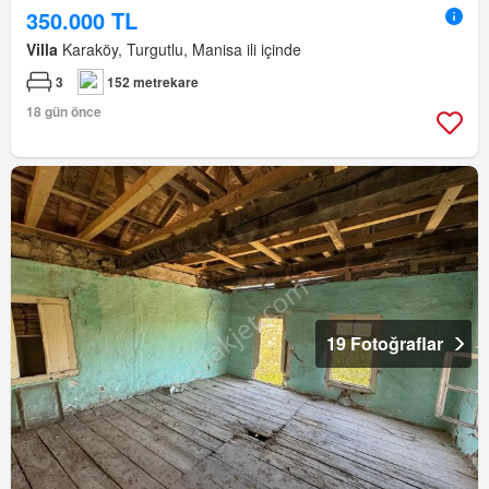
350.000 TL
Villa
Karaköy, Turgutlu, Manisa ili içinde
3
152 metrekare
18 gün önce
19 Fotoğraflar