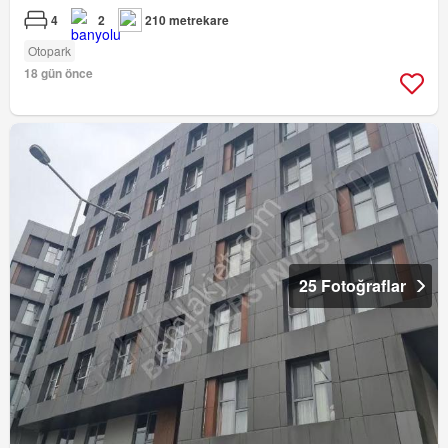
4
2
210 metrekare
Otopark
18 gün önce
25 Fotoğraflar