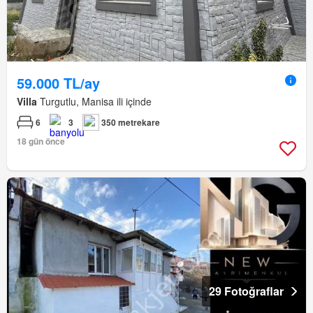
59.000 TL/ay
Villa
Turgutlu, Manisa ili içinde
6
3
350 metrekare
18 gün önce
29 Fotoğraflar