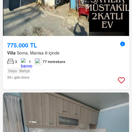
775.000 TL
Villa
Soma, Manisa ili içinde
3
1
77 metrekare
Depo
Bahçe
30+ gün önce