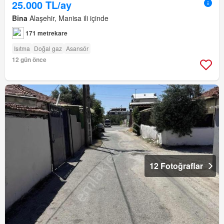
25.000 TL/ay
Bina
Alaşehir, Manisa ili içinde
171 metrekare
Isıtma
Doğal gaz
Asansör
12 gün önce
12 Fotoğraflar