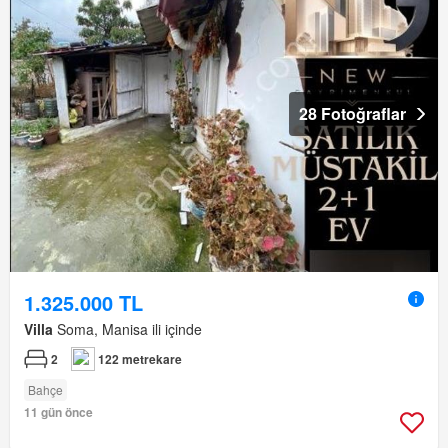
28 Fotoğraflar
1.325.000 TL
Villa
Soma, Manisa ili içinde
2
122 metrekare
Bahçe
11 gün önce