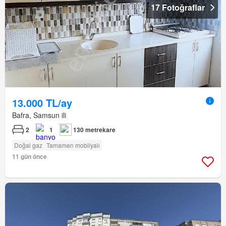
17 Fotoğraflar
13.000 TL/ay
Bafra, Samsun ili
2
1
130 metrekare
Doğal gaz
Tamamen mobilyalı
11 gün önce