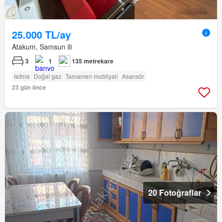
25.000 TL/ay
Atakum, Samsun ili
3
1
135 metrekare
Isıtma
Doğal gaz
Tamamen mobilyalı
Asansör
23 gün önce
20 Fotoğraflar