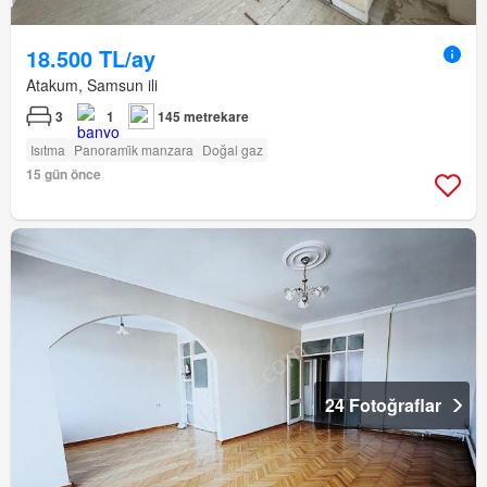
18.500 TL/ay
Atakum, Samsun ili
3
1
145 metrekare
Isıtma
Panorami̇k manzara
Doğal gaz
15 gün önce
24 Fotoğraflar