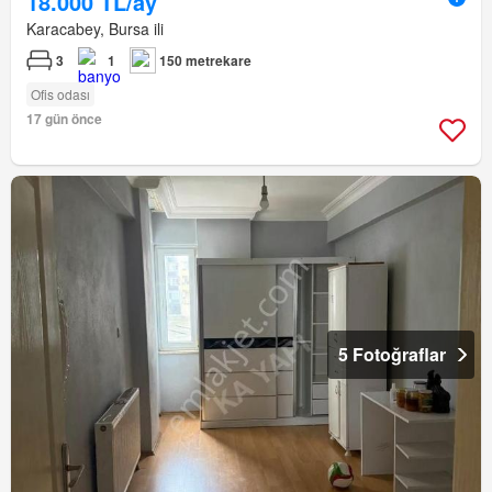
18.000 TL/ay
Karacabey, Bursa ili
3
1
150 metrekare
Ofis odası
17 gün önce
5 Fotoğraflar