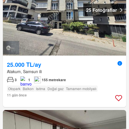
25 Fotoğraflar
25.000 TL/ay
Atakum, Samsun ili
3
1
155 metrekare
Otopark
Balkon
Isıtma
Doğal gaz
Tamamen mobilyalı
11 gün önce