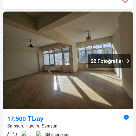
22 Fotoğraflar
17.500 TL/ay
Samsun, İlkadım, Samsun ili
3
1
135 metrekare