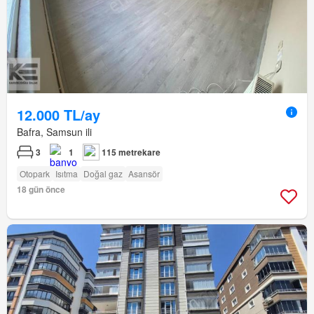
12.000 TL/ay
Bafra, Samsun ili
3
1
115 metrekare
Otopark
Isıtma
Doğal gaz
Asansör
18 gün önce