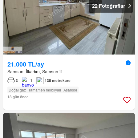
22 Fotoğraflar
21.000 TL/ay
Samsun, İlkadım, Samsun ili
3
1
130 metrekare
Doğal gaz
Tamamen mobilyalı
Asansör
18 gün önce