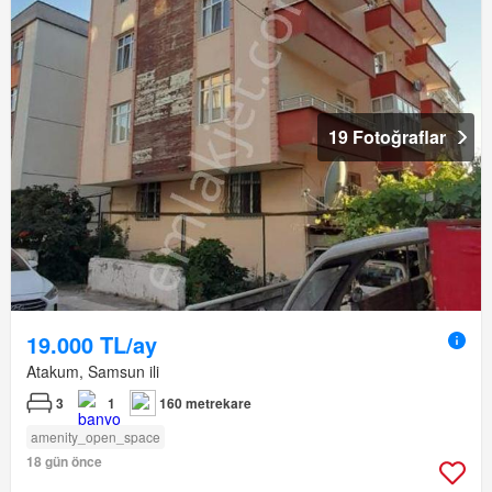
19 Fotoğraflar
19.000 TL/ay
Atakum, Samsun ili
3
1
160 metrekare
amenity_open_space
18 gün önce