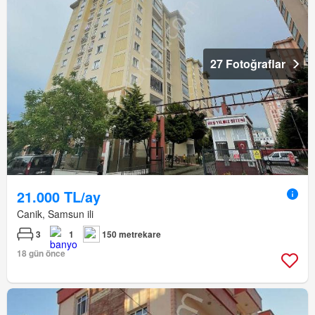
27 Fotoğraflar
21.000 TL/ay
Canik, Samsun ili
3
1
150 metrekare
18 gün önce