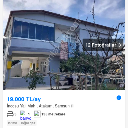
12 Fotoğraflar
19.000 TL/ay
İncesu Yalı Mah., Atakum, Samsun ili
3
1
135 metrekare
Isıtma
Doğal gaz