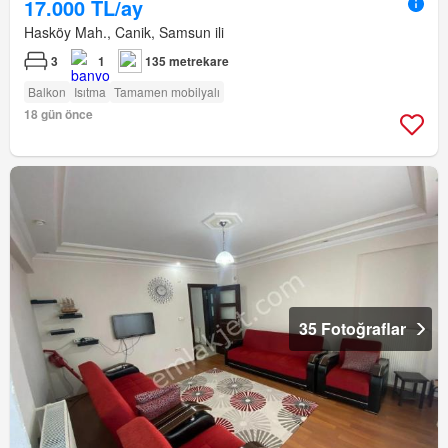
17.000 TL/ay
Hasköy Mah., Canik, Samsun ili
3
1
135 metrekare
Balkon
Isıtma
Tamamen mobilyalı
18 gün önce
35 Fotoğraflar