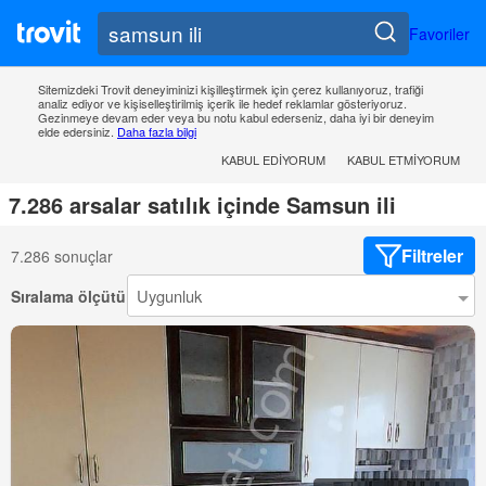
Favoriler
Sitemizdeki Trovit deneyiminizi kişilleştirmek için çerez kullanıyoruz, trafiği
analiz ediyor ve kişiselleştirilmiş içerik ile hedef reklamlar gösteriyoruz.
Gezinmeye devam eder veya bu notu kabul ederseniz, daha iyi bir deneyim
elde edersiniz.
Daha fazla bilgi
KABUL EDIYORUM
KABUL ETMIYORUM
7.286 arsalar satılık içinde Samsun ili
Filtreler
7.286 sonuçlar
Sıralama ölçütü