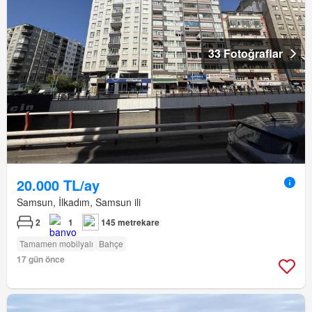
33 Fotoğraflar
20.000 TL/ay
Samsun, İlkadım, Samsun ili
2
1
145 metrekare
Tamamen mobilyalı
Bahçe
17 gün önce