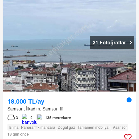
31 Fotoğraflar
18.000 TL/ay
Samsun, İlkadım, Samsun ili
3
2
135 metrekare
Isıtma
Panorami̇k manzara
Doğal gaz
Tamamen mobilyalı
Asansör
18 gün önce