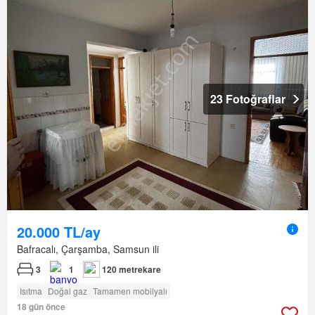
23 Fotoğraflar
20.000 TL/ay
Bafracalı, Çarşamba, Samsun ili
3
1
120 metrekare
Isıtma
Doğal gaz
Tamamen mobilyalı
18 gün önce