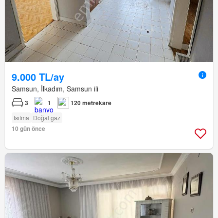
9.000 TL/ay
Samsun, İlkadım, Samsun ili
3
1
120 metrekare
Isıtma
Doğal gaz
10 gün önce