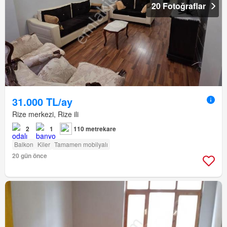
20 Fotoğraflar
31.000 TL/ay
Rize merkezi, Rize ili
2
1
110 metrekare
Balkon
Kiler
Tamamen mobilyalı
20 gün önce