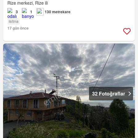
Rize merkezi, Rize ili
3
1
130 metrekare
Isıtma
17 gün önce
32 Fotoğraflar