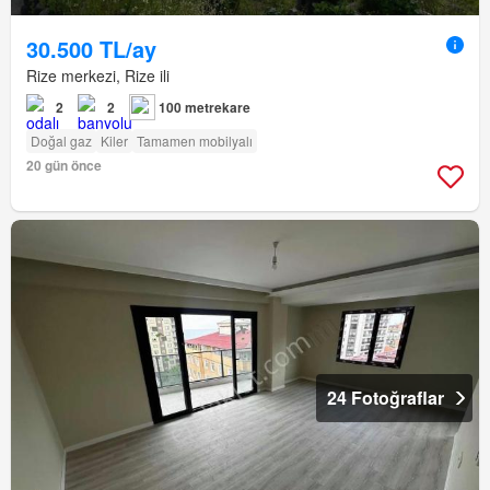
30.500 TL/ay
Rize merkezi, Rize ili
2
2
100 metrekare
Doğal gaz
Kiler
Tamamen mobilyalı
20 gün önce
24 Fotoğraflar