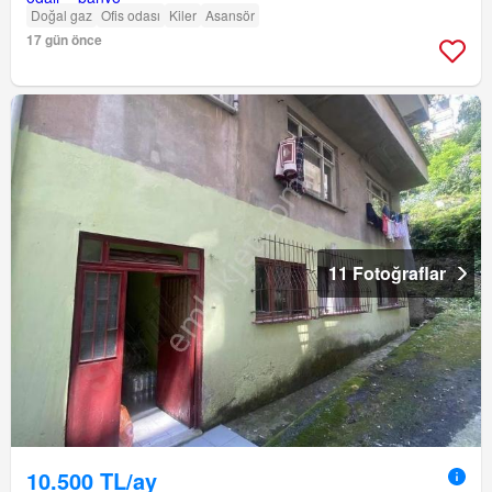
Doğal gaz
Ofis odası
Kiler
Asansör
17 gün önce
11 Fotoğraflar
10.500 TL/ay