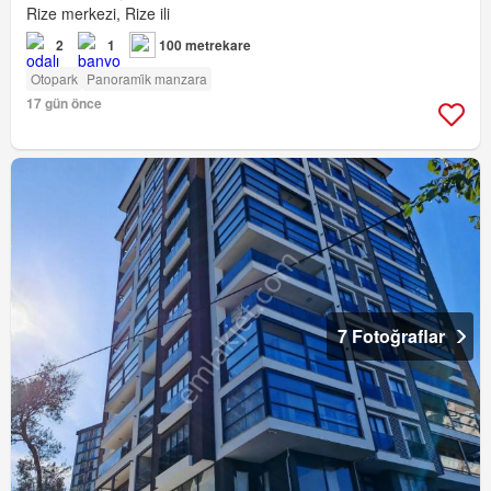
Rize merkezi, Rize ili
2
1
100 metrekare
Otopark
Panorami̇k manzara
17 gün önce
7 Fotoğraflar