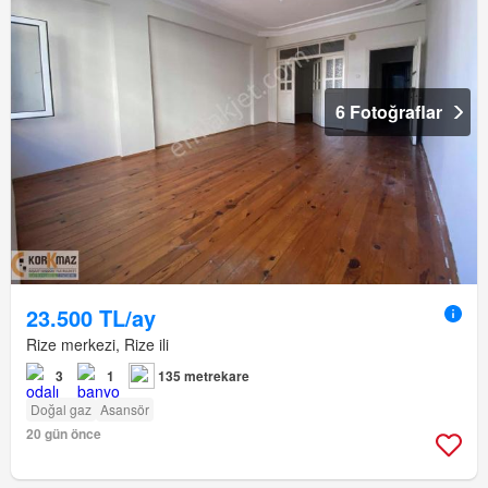
6 Fotoğraflar
23.500 TL/ay
Rize merkezi, Rize ili
3
1
135 metrekare
Doğal gaz
Asansör
20 gün önce