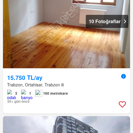
10 Fotoğraflar
15.750 TL/ay
Trabzon, Ortahisar, Trabzon ili
3
1
160 metrekare
30+ gün önce