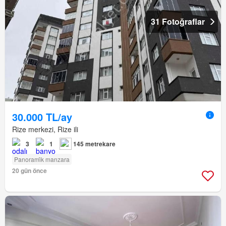
31 Fotoğraflar
30.000 TL/ay
Rize merkezi, Rize ili
3
1
145 metrekare
Panorami̇k manzara
20 gün önce