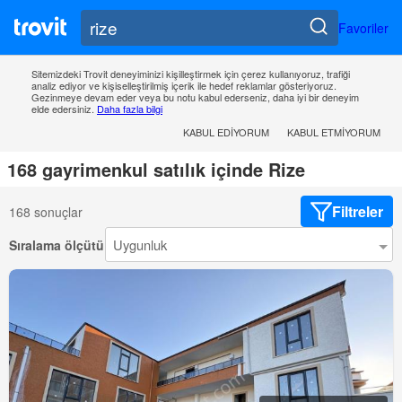
Favoriler
Sitemizdeki Trovit deneyiminizi kişilleştirmek için çerez kullanıyoruz, trafiği
analiz ediyor ve kişiselleştirilmiş içerik ile hedef reklamlar gösteriyoruz.
Gezinmeye devam eder veya bu notu kabul ederseniz, daha iyi bir deneyim
elde edersiniz.
Daha fazla bilgi
KABUL EDIYORUM
KABUL ETMIYORUM
168 gayrimenkul satılık içinde Rize
Filtreler
168 sonuçlar
Sıralama ölçütü