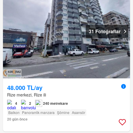
31 Fotoğraflar
48.000 TL/ay
Rize merkezi, Rize ili
4
2
240 metrekare
Balkon
Panorami̇k manzara
Şömine
Asansör
20 gün önce