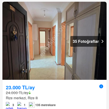
35 Fotoğraflar
23.000 TL/ay
24.000 TL/ay
Rize merkezi, Rize ili
3
1
135 metrekare