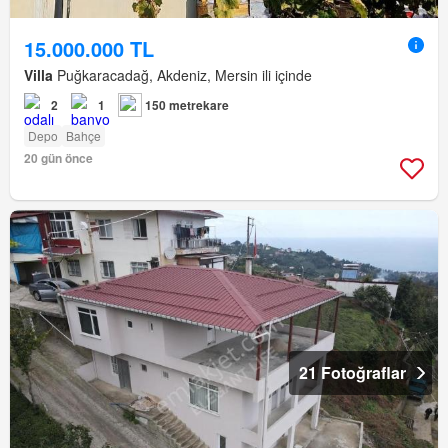
15.000.000 TL
Villa
Puğkaracadağ, Akdeniz, Mersin ili içinde
2
1
150 metrekare
Depo
Bahçe
20 gün önce
21 Fotoğraflar