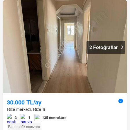
2 Fotoğraflar
30.000 TL/ay
Rize merkezi, Rize ili
3
1
135 metrekare
Panorami̇k manzara