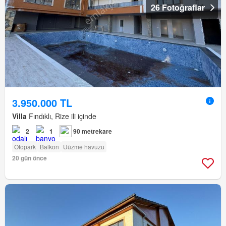
26 Fotoğraflar
3.950.000 TL
Villa
Fındıklı, Rize ili içinde
2
1
90 metrekare
Otopark
Balkon
Uüzme havuzu
20 gün önce