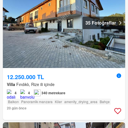
35 Fotoğraflar
12.250.000 TL
Villa
Fındıklı, Rize ili içinde
4
4
340 metrekare
Balkon
Panorami̇k manzara
Kiler
amenity_drying_area
Bahçe
20 gün önce