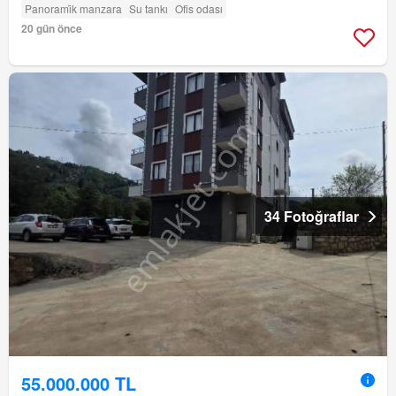
Panorami̇k manzara
Su tankı
Ofis odası
20 gün önce
34 Fotoğraflar
55.000.000 TL