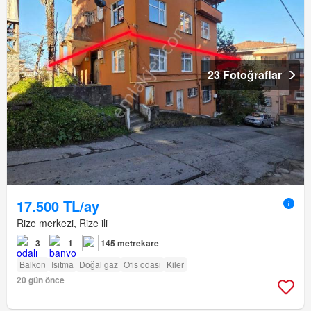
23 Fotoğraflar
17.500 TL/ay
Rize merkezi, Rize ili
3
1
145 metrekare
Balkon
Isıtma
Doğal gaz
Ofis odası
Kiler
20 gün önce