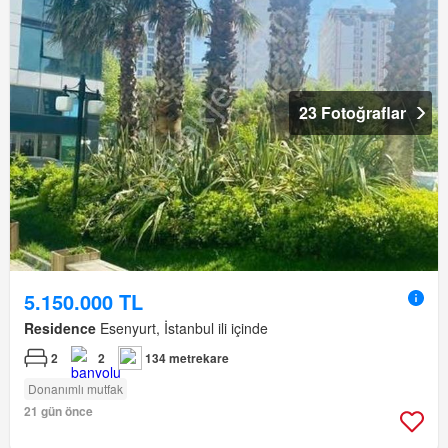
23 Fotoğraflar
5.150.000 TL
Residence
Esenyurt, İstanbul ili içinde
2
2
134 metrekare
Donanımlı mutfak
21 gün önce