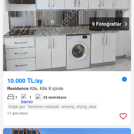
9 Fotoğraflar
10.000 TL/ay
Residence
Kilis, Kilis ili içinde
1
1
55 metrekare
Doğal gaz
Tamamen mobilyalı
amenity_drying_area
17 gün önce