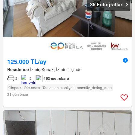
35 Fotoğraflar
125.000 TL/ay
Residence
İzmir, Konak, İzmir ili içinde
2
2
163 metrekare
Otopark
Ofis odası
Tamamen mobilyalı
amenity_drying_area
21 gün önce