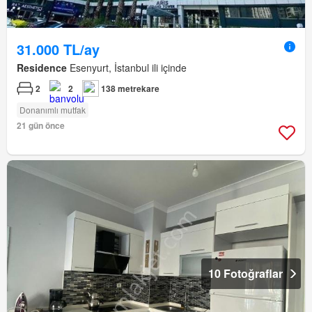
31.000 TL/ay
Residence
Esenyurt, İstanbul ili içinde
2
2
138 metrekare
Donanımlı mutfak
21 gün önce
10 Fotoğraflar