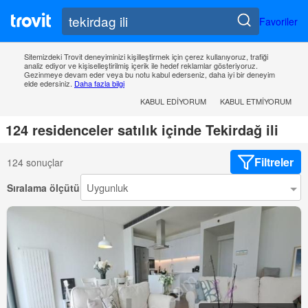
Favoriler
Sitemizdeki Trovit deneyiminizi kişilleştirmek için çerez kullanıyoruz, trafiği
analiz ediyor ve kişiselleştirilmiş içerik ile hedef reklamlar gösteriyoruz.
Gezinmeye devam eder veya bu notu kabul ederseniz, daha iyi bir deneyim
elde edersiniz.
Daha fazla bilgi
KABUL EDIYORUM
KABUL ETMIYORUM
124 residenceler satılık içinde Tekirdağ ili
Filtreler
124 sonuçlar
Sıralama ölçütü