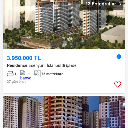
13 Fotoğraflar
3.950.000 TL
Residence
Esenyurt, İstanbul ili içinde
1
1
75 metrekare
27 gün önce