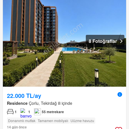
8 Fotoğraflar
22.000 TL/ay
Residence
Çorlu, Tekirdağ ili içinde
1
1
55 metrekare
Donanımlı mutfak
Tamamen mobilyalı
Uüzme havuzu
14 gün önce