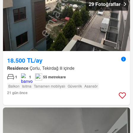
29 Fotoğraflar
18.500 TL/ay
Residence
Çorlu, Tekirdağ ili içinde
1
1
55 metrekare
Balkon
Isıtma
Tamamen mobilyalı
Güvenlik
Asansör
21 gün önce