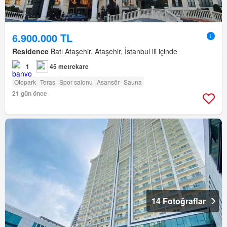
6.900.000 TL
Residence
Batı Ataşehir, Ataşehir, İstanbul ili içinde
1
45 metrekare
Otopark
Teras
Spor salonu
Asansör
Sauna
21 gün önce
14 Fotoğraflar