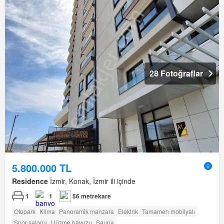
28 Fotoğraflar
5.800.000 TL
Residence
İzmir, Konak, İzmir ili içinde
1
1
56 metrekare
Otopark
Klima
Panorami̇k manzara
Elektrik
Tamamen mobilyalı
Spor salonu
Uüzme havuzu
Sauna