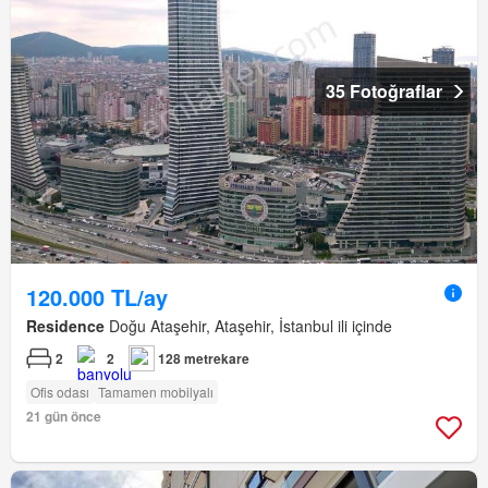
35 Fotoğraflar
120.000 TL/ay
Residence
Doğu Ataşehir, Ataşehir, İstanbul ili içinde
2
2
128 metrekare
Ofis odası
Tamamen mobilyalı
21 gün önce