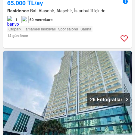
65.000 TL/ay
Residence
Batı Ataşehir, Ataşehir, İstanbul ili içinde
1
60 metrekare
Otopark
Tamamen mobilyalı
Spor salonu
Sauna
14 gün önce
26 Fotoğraflar