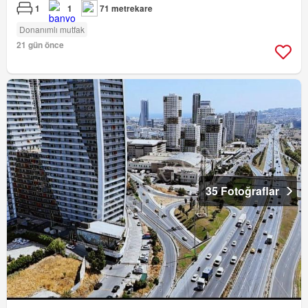
1
1
71 metrekare
Donanımlı mutfak
21 gün önce
35 Fotoğraflar