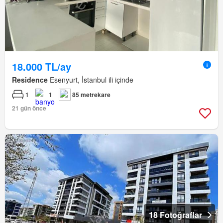
18.000 TL/ay
Residence
Esenyurt, İstanbul ili içinde
1
1
85 metrekare
21 gün önce
18 Fotoğraflar