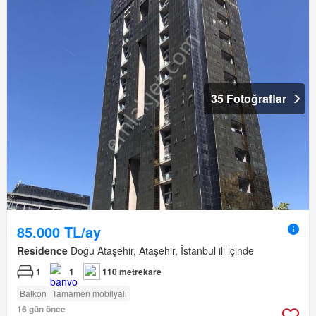
35 Fotoğraflar
85.000 TL/ay
Residence
Doğu Ataşehir, Ataşehir, İstanbul ili içinde
1
1
110 metrekare
Balkon
Tamamen mobilyalı
16 gün önce