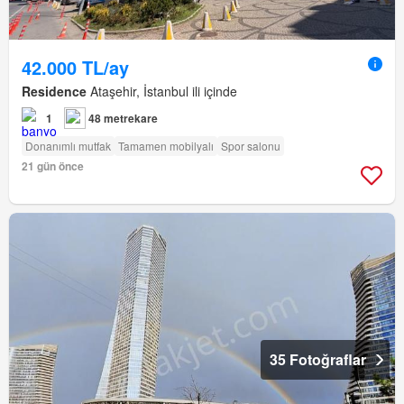
42.000 TL/ay
Residence
Ataşehir, İstanbul ili içinde
1
48 metrekare
Donanımlı mutfak
Tamamen mobilyalı
Spor salonu
21 gün önce
35 Fotoğraflar