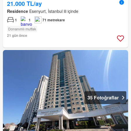
21.000 TL/ay
Residence
Esenyurt, İstanbul ili içinde
1
1
71 metrekare
Donanımlı mutfak
21 gün önce
35 Fotoğraflar