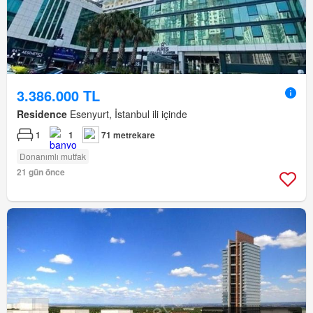
3.386.000 TL
Residence
Esenyurt, İstanbul ili içinde
1
1
71 metrekare
Donanımlı mutfak
21 gün önce