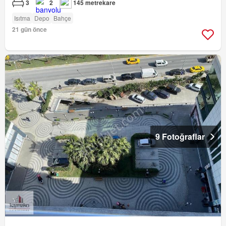
3
2
145 metrekare
Isıtma
Depo
Bahçe
21 gün önce
9 Fotoğraflar