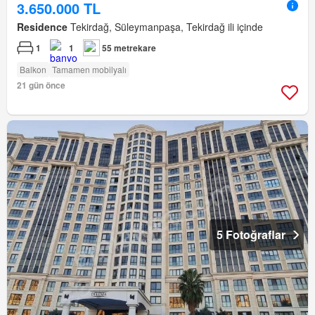
3.650.000 TL
Residence
Tekirdağ, Süleymanpaşa, Tekirdağ ili içinde
1
1
55 metrekare
Balkon
Tamamen mobilyalı
21 gün önce
5 Fotoğraflar