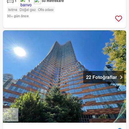
1
1
50 metrekare
Isıtma
Doğal gaz
Ofis odası
30+ gün önce
22 Fotoğraflar