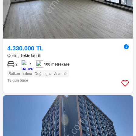
4.330.000 TL
Çorlu, Tekirdağ ili
2
1
100 metrekare
Balkon
Isıtma
Doğal gaz
Asansör
18 gün önce