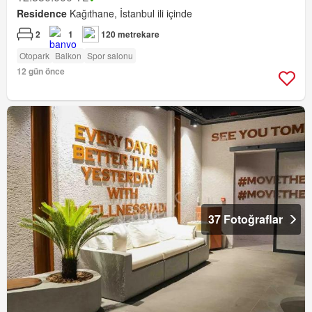
Residence
Kağıthane, İstanbul ili içinde
2
1
120 metrekare
Otopark
Balkon
Spor salonu
12 gün önce
37 Fotoğraflar