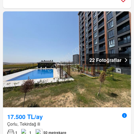
22 Fotoğraflar
17.500 TL/ay
Çorlu, Tekirdağ ili
1
1
50 metrekare