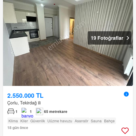
19 Fotoğraflar
2.550.000 TL
Çorlu, Tekirdağ ili
1
1
65 metrekare
Klima
Kiler
Güvenlik
Uüzme havuzu
Asansör
Sauna
Bahçe
18 gün önce