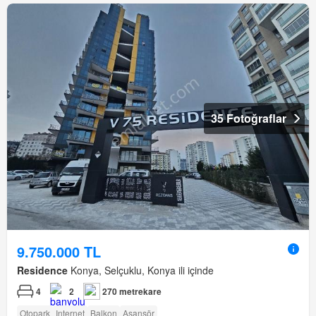
35 Fotoğraflar
9.750.000 TL
Residence
Konya, Selçuklu, Konya ili içinde
4
2
270 metrekare
Otopark
Internet
Balkon
Asansör