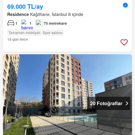
69.000 TL/ay
Residence
Kağıthane, İstanbul ili içinde
1
1
75 metrekare
Tamamen mobilyalı
Spor salonu
18 gün önce
20 Fotoğraflar