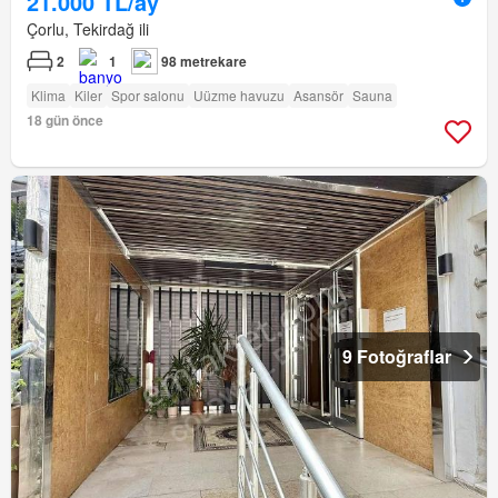
21.000 TL/ay
Çorlu, Tekirdağ ili
2
1
98 metrekare
Klima
Kiler
Spor salonu
Uüzme havuzu
Asansör
Sauna
18 gün önce
9 Fotoğraflar