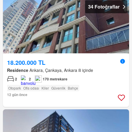
34 Fotoğraflar
18.200.000 TL
Residence
Ankara, Çankaya, Ankara ili içinde
2
2
170 metrekare
Otopark
Ofis odası
Kiler
Güvenlik
Bahçe
12 gün önce