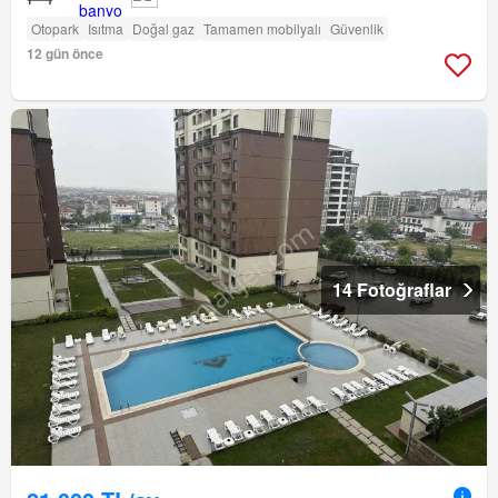
Otopark
Isıtma
Doğal gaz
Tamamen mobilyalı
Güvenlik
12 gün önce
14 Fotoğraflar