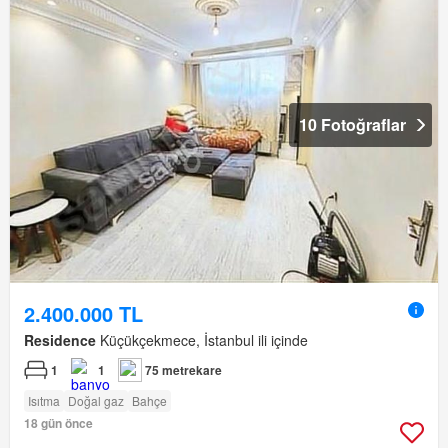
10 Fotoğraflar
2.400.000 TL
Residence
Küçükçekmece, İstanbul ili içinde
1
1
75 metrekare
Isıtma
Doğal gaz
Bahçe
18 gün önce