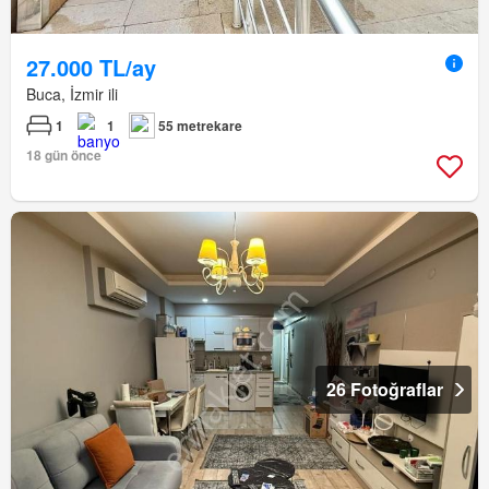
27.000 TL/ay
Buca, İzmir ili
1
1
55 metrekare
18 gün önce
26 Fotoğraflar