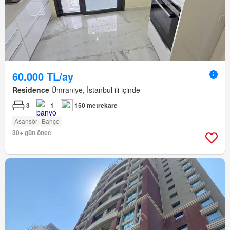
60.000 TL/ay
Residence
Ümraniye, İstanbul ili içinde
3
1
150 metrekare
Asansör
Bahçe
30+ gün önce