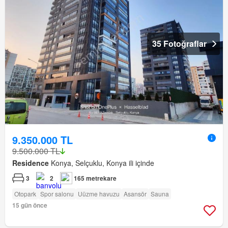
35 Fotoğraflar
9.350.000 TL
9.500.000 TL
Residence
Konya, Selçuklu, Konya ili içinde
3
2
165 metrekare
Otopark
Spor salonu
Uüzme havuzu
Asansör
Sauna
15 gün önce