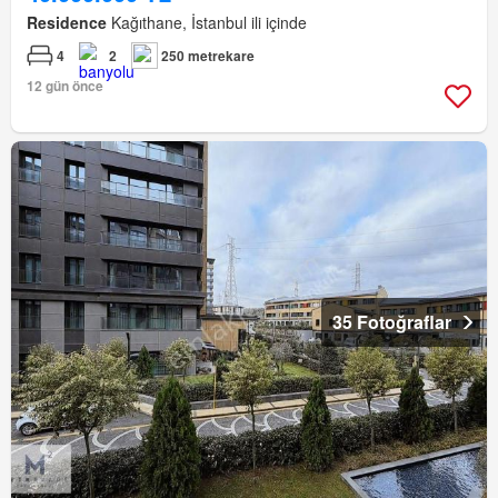
Residence
Kağıthane, İstanbul ili içinde
4
2
250 metrekare
12 gün önce
35 Fotoğraflar