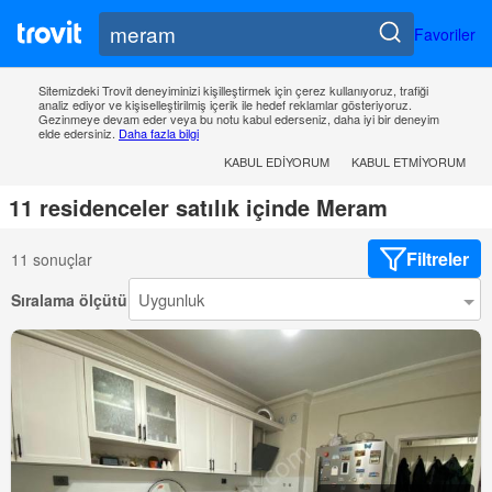
Favoriler
Sitemizdeki Trovit deneyiminizi kişilleştirmek için çerez kullanıyoruz, trafiği
analiz ediyor ve kişiselleştirilmiş içerik ile hedef reklamlar gösteriyoruz.
Gezinmeye devam eder veya bu notu kabul ederseniz, daha iyi bir deneyim
elde edersiniz.
Daha fazla bilgi
KABUL EDIYORUM
KABUL ETMIYORUM
11 residenceler satılık içinde Meram
Filtreler
11 sonuçlar
Sıralama ölçütü