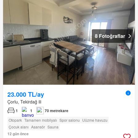
8 Fotoğraflar
23.000 TL/ay
Çorlu, Tekirdağ ili
1
1
70 metrekare
Otopark
Tamamen mobilyalı
Spor salonu
Uüzme havuzu
Çocuk alanı
Asansör
Sauna
12 gün önce