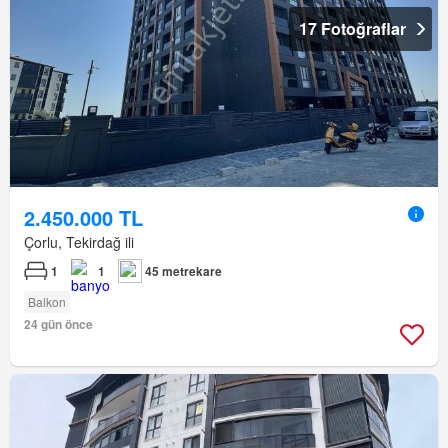
17 Fotoğraflar
2.450.000 TL
Çorlu, Tekirdağ ili
1
1
45 metrekare
Balkon
24 gün önce