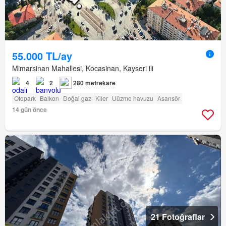
55.000 TL/ay
Mimarsinan Mahallesi, Kocasinan, Kayseri ili
4
2
280 metrekare
Otopark
Balkon
Doğal gaz
Kiler
Uüzme havuzu
Asansör
14 gün önce
21 Fotoğraflar