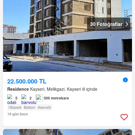
30 Fotoğraflar
22.500.000 TL
Residence
Kayseri, Melikgazi, Kayseri ili içinde
5
2
300 metrekare
Otopark
Balkon
Asansör
19 gün önce