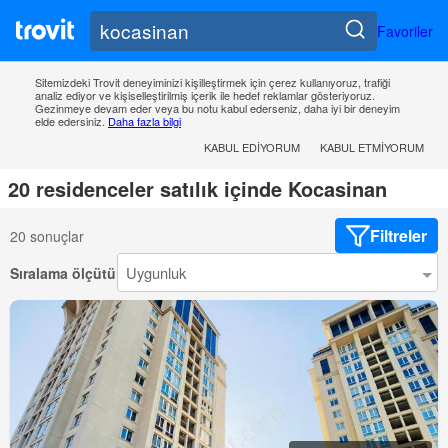
Favoriler
Sitemizdeki Trovit deneyiminizi kişilleştirmek için çerez kullanıyoruz, trafiği
analiz ediyor ve kişiselleştirilmiş içerik ile hedef reklamlar gösteriyoruz.
Gezinmeye devam eder veya bu notu kabul ederseniz, daha iyi bir deneyim
elde edersiniz.
Daha fazla bilgi
KABUL EDIYORUM
KABUL ETMIYORUM
20 residenceler satılık içinde Kocasinan
Filtreler
20 sonuçlar
Sıralama ölçütü