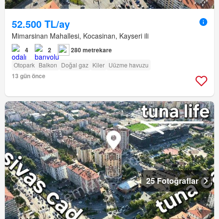
52.500 TL/ay
Mimarsinan Mahallesi, Kocasinan, Kayseri ili
4
2
280 metrekare
Otopark
Balkon
Doğal gaz
Kiler
Uüzme havuzu
13 gün önce
25 Fotoğraflar