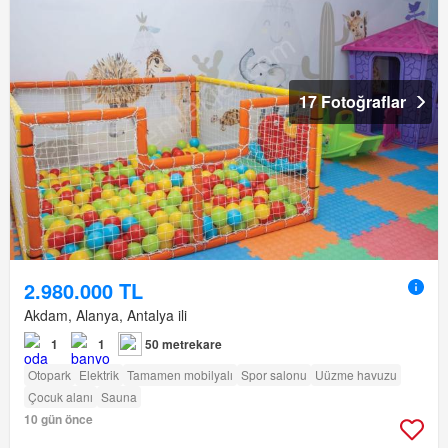
17 Fotoğraflar
2.980.000 TL
Akdam, Alanya, Antalya ili
1
1
50 metrekare
Otopark
Elektrik
Tamamen mobilyalı
Spor salonu
Uüzme havuzu
Çocuk alanı
Sauna
10 gün önce