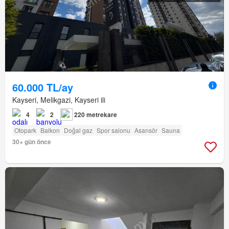
60.000 TL/ay
Kayseri, Melikgazi, Kayseri ili
4
2
220 metrekare
Otopark
Balkon
Doğal gaz
Spor salonu
Asansör
Sauna
30+ gün önce