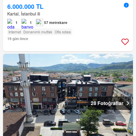
6.000.000 TL
Kartal, İstanbul ili
1
1
57 metrekare
Internet
Donanımlı mutfak
Ofis odası
19 gün önce
28 Fotoğraflar