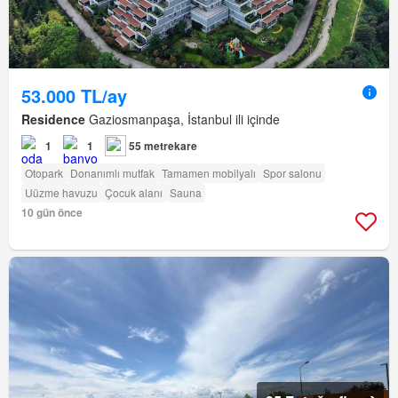
53.000 TL/ay
Residence
Gaziosmanpaşa, İstanbul ili içinde
1
1
55 metrekare
Otopark
Donanımlı mutfak
Tamamen mobilyalı
Spor salonu
Uüzme havuzu
Çocuk alanı
Sauna
10 gün önce