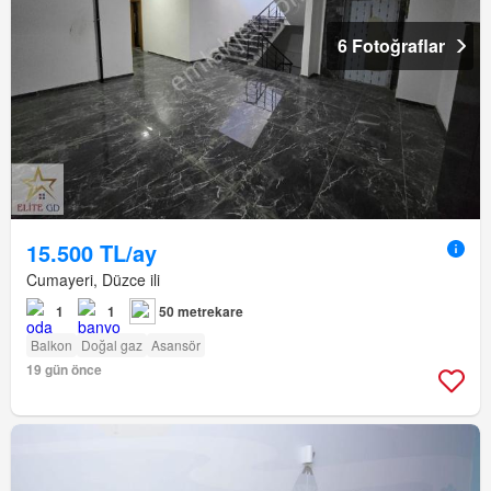
6 Fotoğraflar
15.500 TL/ay
Cumayeri, Düzce ili
1
1
50 metrekare
Balkon
Doğal gaz
Asansör
19 gün önce