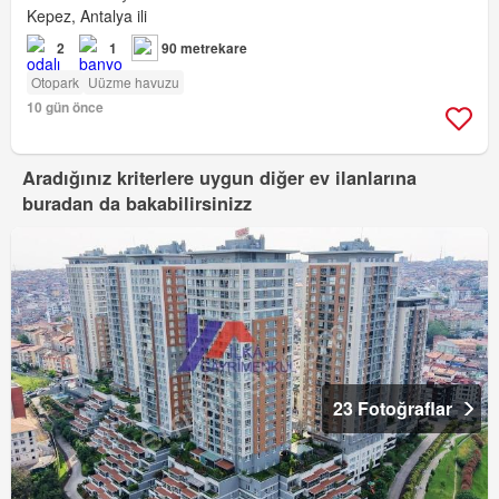
Kepez, Antalya ili
2
1
90 metrekare
Otopark
Uüzme havuzu
10 gün önce
Aradığınız kriterlere uygun diğer ev ilanlarına
buradan da bakabilirsinizz
23 Fotoğraflar