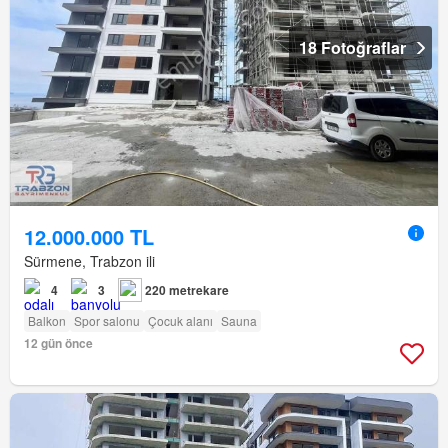
18 Fotoğraflar
12.000.000 TL
Sürmene, Trabzon ili
4
3
220 metrekare
Balkon
Spor salonu
Çocuk alanı
Sauna
12 gün önce