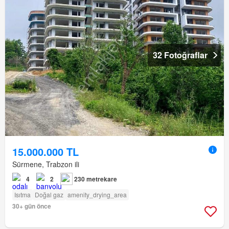
32 Fotoğraflar
15.000.000 TL
Sürmene, Trabzon ili
4
2
230 metrekare
Isıtma
Doğal gaz
amenity_drying_area
30+ gün önce