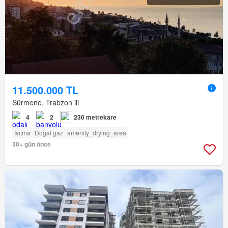
11.500.000 TL
Sürmene, Trabzon ili
4
2
230 metrekare
Isıtma
Doğal gaz
amenity_drying_area
30+ gün önce