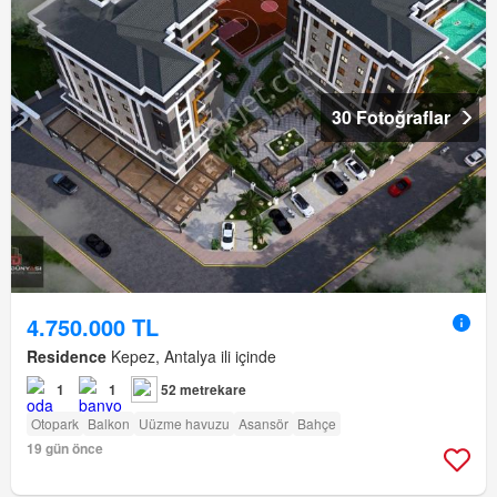
30 Fotoğraflar
4.750.000 TL
Residence
Kepez, Antalya ili içinde
1
1
52 metrekare
Otopark
Balkon
Uüzme havuzu
Asansör
Bahçe
19 gün önce