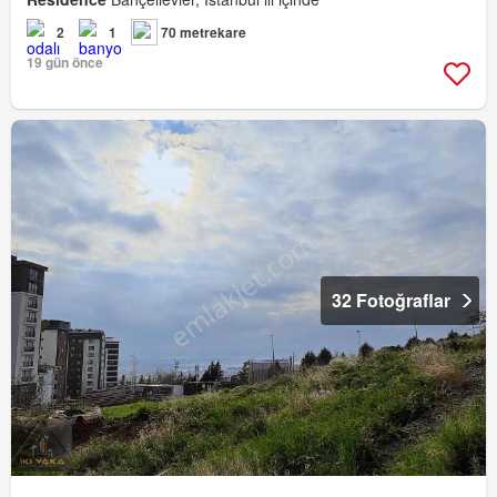
2
1
70 metrekare
19 gün önce
32 Fotoğraflar