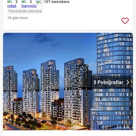
3
3
157 metrekare
Panorami̇k manzara
19 gün önce
3 Fotoğraflar