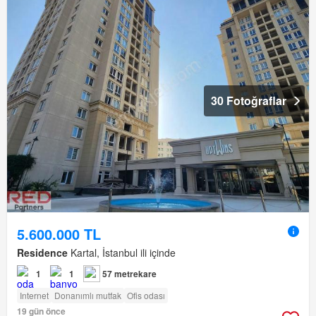
30 Fotoğraflar
5.600.000 TL
Residence
Kartal, İstanbul ili içinde
1
1
57 metrekare
Internet
Donanımlı mutfak
Ofis odası
19 gün önce