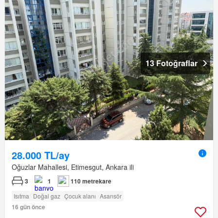
13 Fotoğraflar
28.000 TL/ay
Oğuzlar Mahallesi, Etimesgut, Ankara ili
3
1
110 metrekare
Isıtma
Doğal gaz
Çocuk alanı
Asansör
16 gün önce