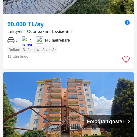
20.000 TL/ay
Eskişehir, Odunpazarı, Eskişehir ili
3
1
145 metrekare
Balkon
Doğal gaz
Asansör
12 gün önce
Fotoğrafı göster