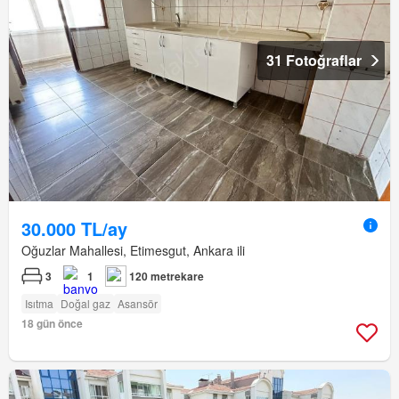
31 Fotoğraflar
30.000 TL/ay
Oğuzlar Mahallesi, Etimesgut, Ankara ili
3
1
120 metrekare
Isıtma
Doğal gaz
Asansör
18 gün önce