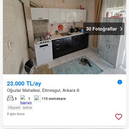
30 Fotoğraflar
23.000 TL/ay
Oğuzlar Mahallesi, Etimesgut, Ankara ili
3
1
115 metrekare
Otopark
Isıtma
9 gün önce