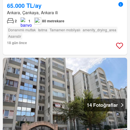
65.000 TL/ay
Ankara, Çankaya, Ankara ili
2
1
80 metrekare
Donanımlı mutfak
Isıtma
Tamamen mobilyalı
amenity_drying_area
Asansör
18 gün önce
14 Fotoğraflar