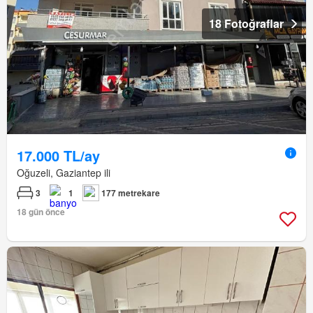
18 Fotoğraflar
17.000 TL/ay
Oğuzeli, Gaziantep ili
3
1
177 metrekare
18 gün önce