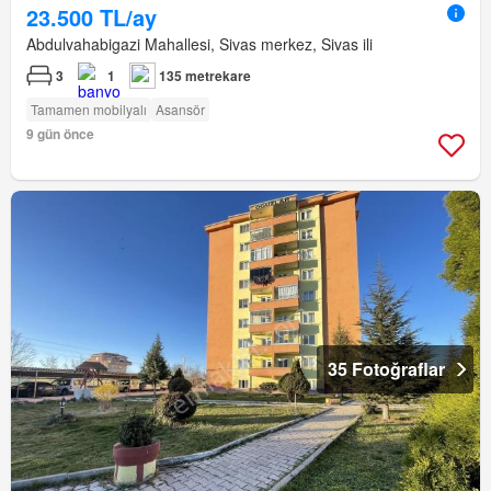
23.500 TL/ay
Abdulvahabigazi Mahallesi, Sivas merkez, Sivas ili
3
1
135 metrekare
Tamamen mobilyalı
Asansör
9 gün önce
35 Fotoğraflar