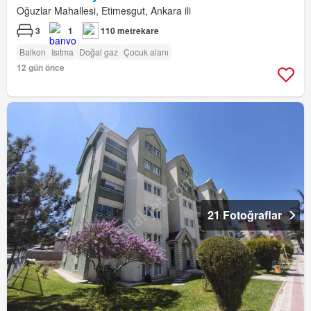
Oğuzlar Mahallesi, Etimesgut, Ankara ili
3
1
110 metrekare
Balkon
Isıtma
Doğal gaz
Çocuk alanı
12 gün önce
21 Fotoğraflar