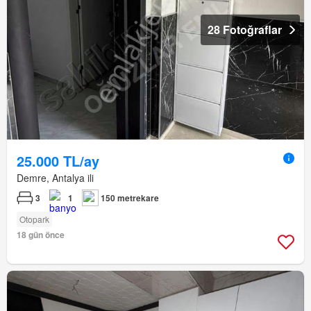
28 Fotoğraflar
25.000 TL/ay
Demre, Antalya ili
3
1
150 metrekare
Otopark
18 gün önce