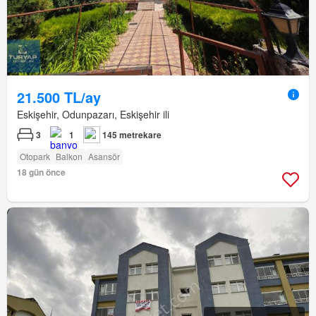
21.500 TL/ay
Eskişehir, Odunpazarı, Eskişehir ili
3
1
145 metrekare
Otopark
Balkon
Asansör
18 gün önce