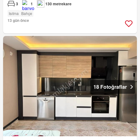
3
1
130 metrekare
Isıtma
Bahçe
13 gün önce
18 Fotoğraflar