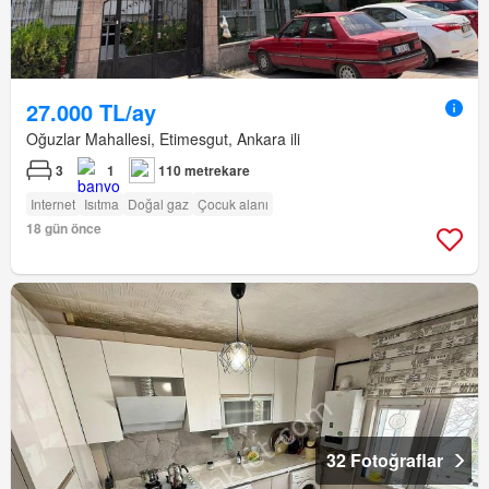
27.000 TL/ay
Oğuzlar Mahallesi, Etimesgut, Ankara ili
3
1
110 metrekare
Internet
Isıtma
Doğal gaz
Çocuk alanı
18 gün önce
32 Fotoğraflar