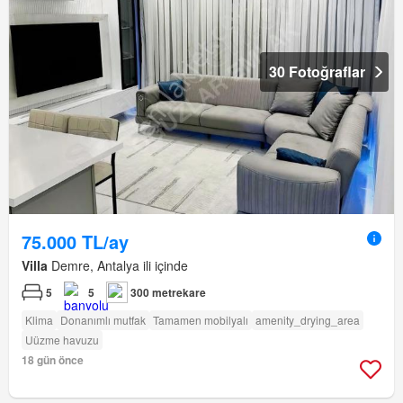
30 Fotoğraflar
75.000 TL/ay
Villa
Demre, Antalya ili içinde
5
5
300 metrekare
Klima
Donanımlı mutfak
Tamamen mobilyalı
amenity_drying_area
Uüzme havuzu
18 gün önce