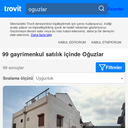
Favoriler
Sitemizdeki Trovit deneyiminizi kişilleştirmek için çerez kullanıyoruz, trafiği
analiz ediyor ve kişiselleştirilmiş içerik ile hedef reklamlar gösteriyoruz.
Gezinmeye devam eder veya bu notu kabul ederseniz, daha iyi bir deneyim
elde edersiniz.
Daha fazla bilgi
KABUL EDIYORUM
KABUL ETMIYORUM
99 gayrimenkul satılık içinde Oğuzlar
Filtreler
99 sonuçlar
Sıralama ölçütü