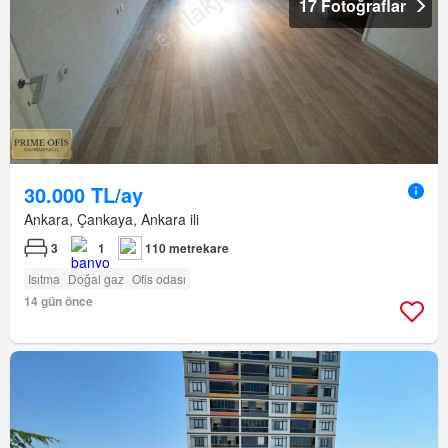
17 Fotoğraflar
30.000 TL/ay
Ankara, Çankaya, Ankara ili
3
1
110 metrekare
Isıtma
Doğal gaz
Ofis odası
14 gün önce