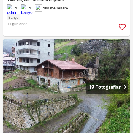
2
1
100 metrekare
Bahçe
11 gün önce
19 Fotoğraflar