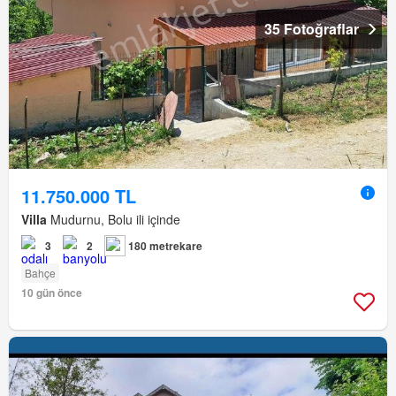
35 Fotoğraflar
11.750.000 TL
Villa
Mudurnu, Bolu ili içinde
3
2
180 metrekare
Bahçe
10 gün önce