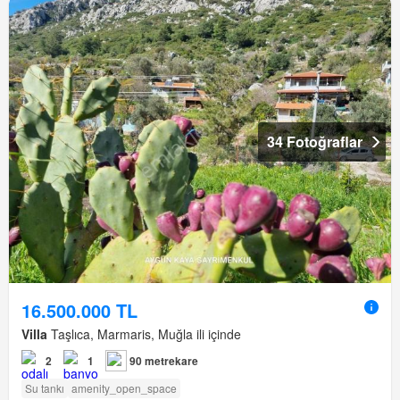
34 Fotoğraflar
16.500.000 TL
Villa
Taşlıca, Marmaris, Muğla ili içinde
2
1
90 metrekare
Su tankı
amenity_open_space