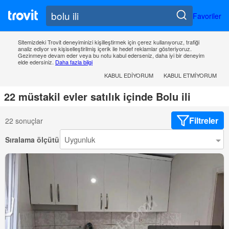
Favoriler
Sitemizdeki Trovit deneyiminizi kişilleştirmek için çerez kullanıyoruz, trafiği
analiz ediyor ve kişiselleştirilmiş içerik ile hedef reklamlar gösteriyoruz.
Gezinmeye devam eder veya bu notu kabul ederseniz, daha iyi bir deneyim
elde edersiniz.
Daha fazla bilgi
KABUL EDIYORUM
KABUL ETMIYORUM
22 müstakil evler satılık içinde Bolu ili
Filtreler
22 sonuçlar
Sıralama ölçütü