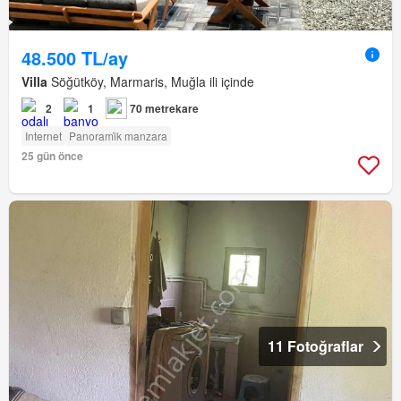
48.500 TL/ay
Villa
Söğütköy, Marmaris, Muğla ili içinde
2
1
70 metrekare
Internet
Panorami̇k manzara
25 gün önce
11 Fotoğraflar