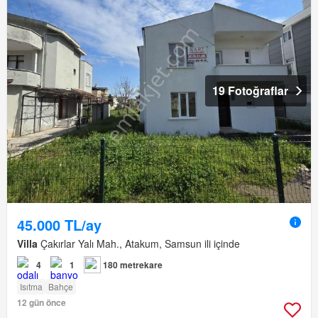
19 Fotoğraflar
45.000 TL/ay
Villa
Çakırlar Yalı Mah., Atakum, Samsun ili içinde
4
1
180 metrekare
Isıtma
Bahçe
12 gün önce