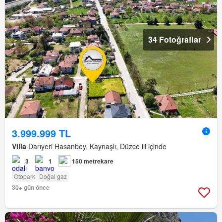
34 Fotoğraflar
3.999.999 TL
Villa
Darıyeri Hasanbey, Kaynaşlı, Düzce ili içinde
3
1
150 metrekare
Otopark
Doğal gaz
30+ gün önce