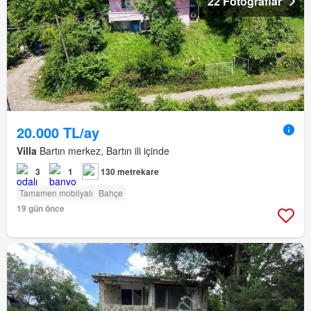
22 Fotoğraflar
20.000 TL/ay
Villa
Bartın merkez, Bartın ili içinde
3
1
130 metrekare
Tamamen mobilyalı
Bahçe
19 gün önce