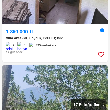
1.850.000 TL
Villa
Aksaklar, Göynük, Bolu ili içinde
2
1
325 metrekare
14 gün önce
17 Fotoğraflar