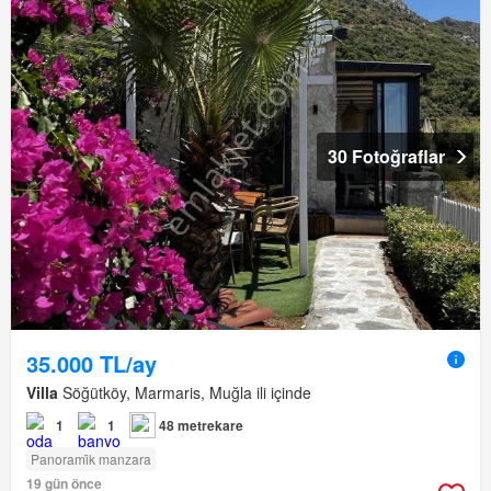
30 Fotoğraflar
35.000 TL/ay
Villa
Söğütköy, Marmaris, Muğla ili içinde
1
1
48 metrekare
Panorami̇k manzara
19 gün önce