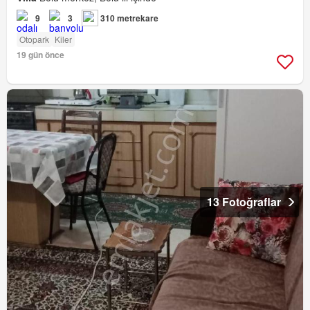
9
3
310 metrekare
Otopark
Kiler
19 gün önce
13 Fotoğraflar