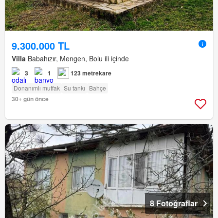
9.300.000 TL
Villa
Babahızır, Mengen, Bolu ili içinde
3
1
123 metrekare
Donanımlı mutfak
Su tankı
Bahçe
30+ gün önce
8 Fotoğraflar