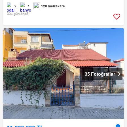
2
1
120 metrekare
30+ gün önce
35 Fotoğraflar