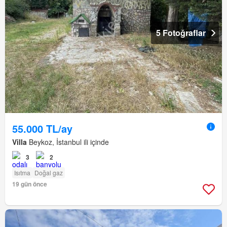
5 Fotoğraflar
55.000 TL/ay
Villa
Beykoz, İstanbul ili içinde
3
2
Isıtma
Doğal gaz
19 gün önce