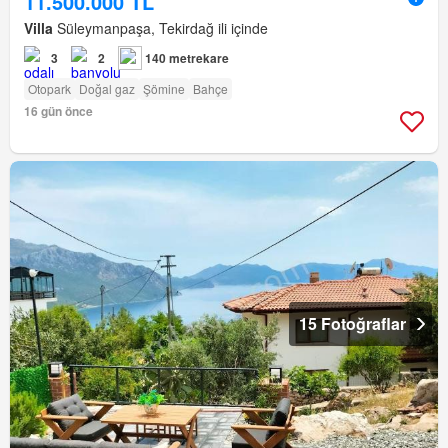
11.500.000 TL
Villa
Süleymanpaşa, Tekirdağ ili içinde
3
2
140 metrekare
Otopark
Doğal gaz
Şömine
Bahçe
16 gün önce
15 Fotoğraflar