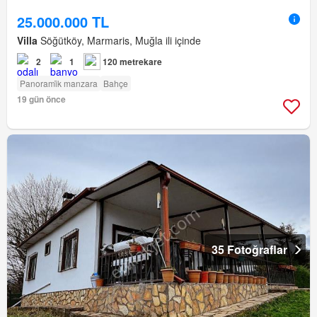
25.000.000 TL
Villa
Söğütköy, Marmaris, Muğla ili içinde
2
1
120 metrekare
Panorami̇k manzara
Bahçe
19 gün önce
35 Fotoğraflar