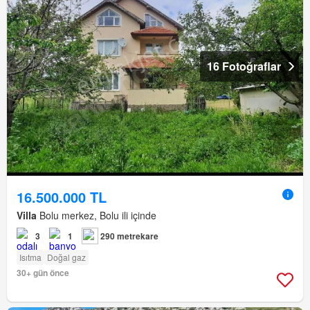
16 Fotoğraflar
16.500.000 TL
Villa
Bolu merkez, Bolu ili içinde
3
1
290 metrekare
Isıtma
Doğal gaz
30+ gün önce