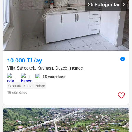
25 Fotoğraflar
10.000 TL/ay
Villa
Sarıçökek, Kaynaşlı, Düzce ili içinde
1
1
85 metrekare
Otopark
Klima
Bahçe
15 gün önce