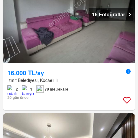
16 Fotoğraflar
16.000 TL/ay
İzmit Belediyesi, Kocaeli ili
2
1
78 metrekare
20 gün önce