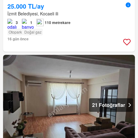
25.000 TL/ay
İzmit Belediyesi, Kocaeli ili
3
1
110 metrekare
Otopark
Doğal gaz
16 gün önce
21 Fotoğraflar