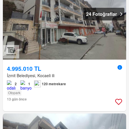
24 Fotoğraflar
4.995.010 TL
İzmit Belediyesi, Kocaeli ili
2
1
120 metrekare
Otopark
13 gün önce