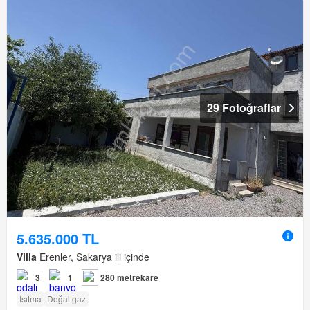
29 Fotoğraflar
5.635.000 TL
Villa
Erenler, Sakarya ili içinde
3
1
280 metrekare
Isıtma
Doğal gaz