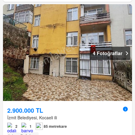
4 Fotoğraflar
2.900.000 TL
İzmit Belediyesi, Kocaeli ili
2
1
85 metrekare