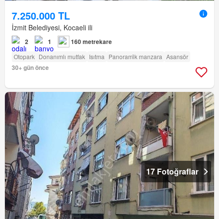
7.250.000 TL
İzmit Belediyesi, Kocaeli ili
2
1
160 metrekare
Otopark
Donanımlı mutfak
Isıtma
Panorami̇k manzara
Asansör
30+ gün önce
17 Fotoğraflar