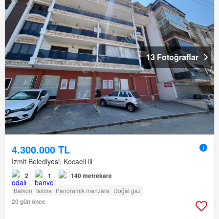
13 Fotoğraflar
4.300.000 TL
İzmit Belediyesi, Kocaeli ili
2
1
140 metrekare
Balkon
Isıtma
Panorami̇k manzara
Doğal gaz
20 gün önce