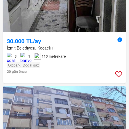
30.000 TL/ay
İzmit Belediyesi, Kocaeli ili
3
1
110 metrekare
Otopark
Doğal gaz
20 gün önce