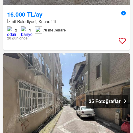
16.000 TL/ay
İzmit Belediyesi, Kocaeli ili
2
1
78 metrekare
20 gün önce
35 Fotoğraflar