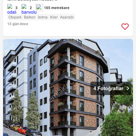
3
2
165 metrekare
Otopark
Balkon
Isıtma
Kiler
Asansör
13 gün önce
4 Fotoğraflar