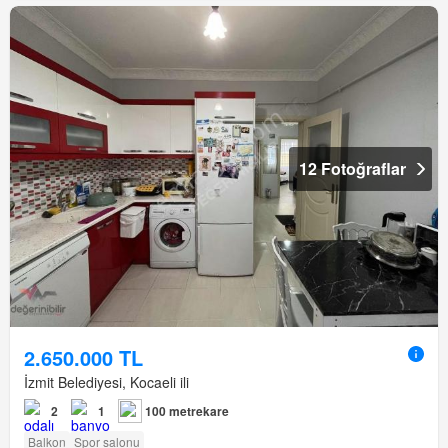
12 Fotoğraflar
2.650.000 TL
İzmit Belediyesi, Kocaeli ili
2
1
100 metrekare
Balkon
Spor salonu