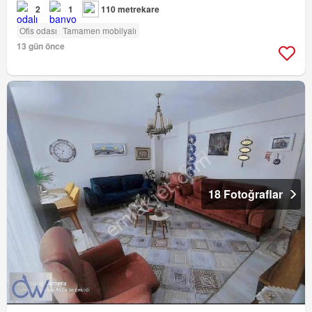
2
1
110 metrekare
Ofis odası
Tamamen mobilyalı
13 gün önce
18 Fotoğraflar