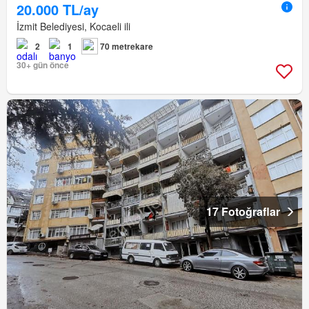
20.000 TL/ay
İzmit Belediyesi, Kocaeli ili
2
1
70 metrekare
30+ gün önce
17 Fotoğraflar