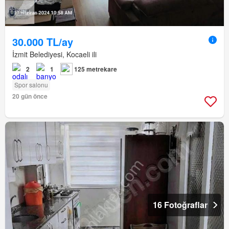
30.000 TL/ay
İzmit Belediyesi, Kocaeli ili
2
1
125 metrekare
Spor salonu
20 gün önce
16 Fotoğraflar