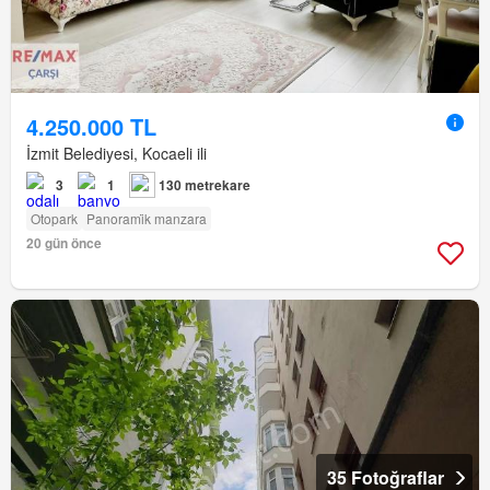
4.250.000 TL
İzmit Belediyesi, Kocaeli ili
3
1
130 metrekare
Otopark
Panorami̇k manzara
20 gün önce
35 Fotoğraflar