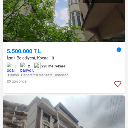
5.500.000 TL
İzmit Belediyesi, Kocaeli ili
3
2
220 metrekare
Balkon
Panorami̇k manzara
Asansör
20 gün önce