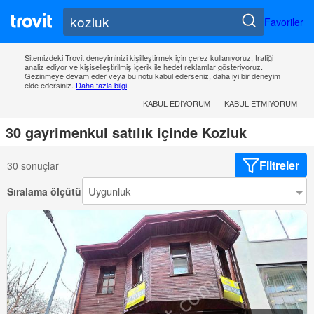
Favoriler
Sitemizdeki Trovit deneyiminizi kişilleştirmek için çerez kullanıyoruz, trafiği
analiz ediyor ve kişiselleştirilmiş içerik ile hedef reklamlar gösteriyoruz.
Gezinmeye devam eder veya bu notu kabul ederseniz, daha iyi bir deneyim
elde edersiniz.
Daha fazla bilgi
KABUL EDIYORUM
KABUL ETMIYORUM
30 gayrimenkul satılık içinde Kozluk
Filtreler
30 sonuçlar
Sıralama ölçütü