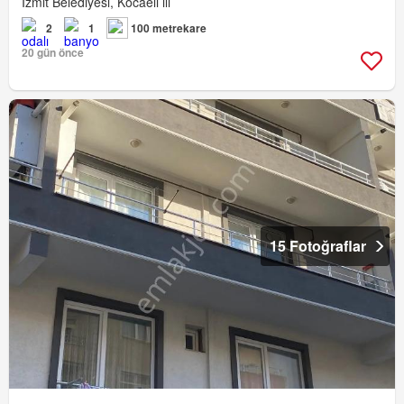
İzmit Belediyesi, Kocaeli ili
2
1
100 metrekare
20 gün önce
15 Fotoğraflar