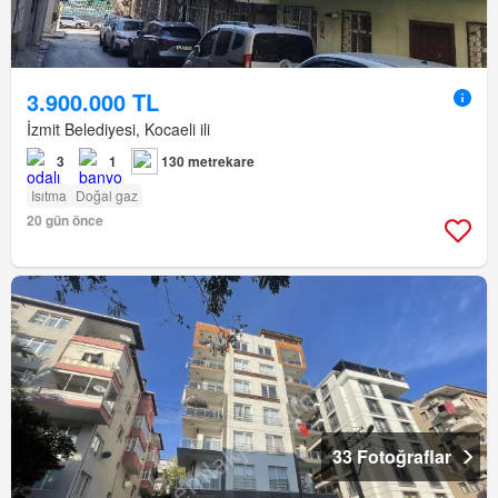
3.900.000 TL
İzmit Belediyesi, Kocaeli ili
3
1
130 metrekare
Isıtma
Doğal gaz
20 gün önce
33 Fotoğraflar