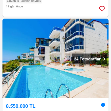
Güvenlik
Uüzme havuzu
17 gün önce
34 Fotoğraflar
8.550.000 TL