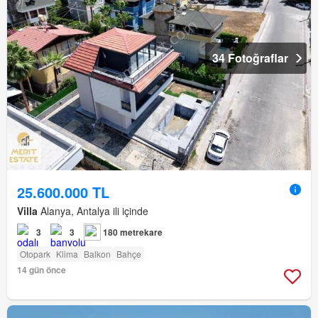
34 Fotoğraflar
25.600.000 TL
Villa
Alanya, Antalya ili içinde
3
3
180 metrekare
Otopark
Klima
Balkon
Bahçe
14 gün önce