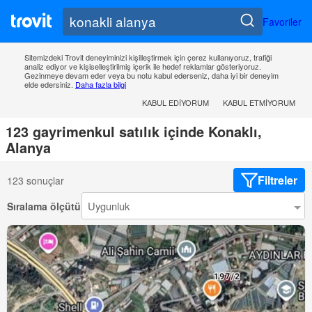
Favoriler
Sitemizdeki Trovit deneyiminizi kişilleştirmek için çerez kullanıyoruz, trafiği
analiz ediyor ve kişiselleştirilmiş içerik ile hedef reklamlar gösteriyoruz.
Gezinmeye devam eder veya bu notu kabul ederseniz, daha iyi bir deneyim
elde edersiniz.
Daha fazla bilgi
KABUL EDIYORUM
KABUL ETMIYORUM
123 gayrimenkul satılık içinde Konaklı,
Alanya
Filtreler
123 sonuçlar
Sıralama ölçütü