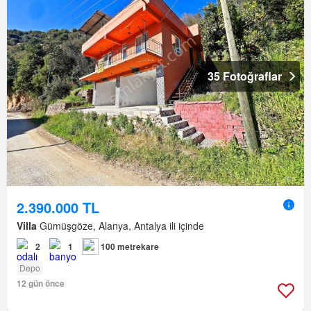
35 Fotoğraflar
2.390.000 TL
Villa
Gümüşgöze, Alanya, Antalya ili içinde
2
1
100 metrekare
Depo
12 gün önce