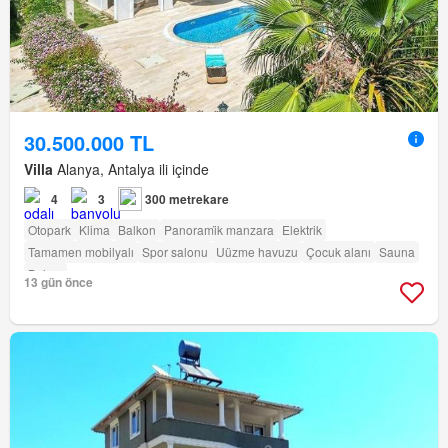
30.500.000 TL
Villa
Alanya, Antalya ili içinde
4
3
300 metrekare
Otopark
Klima
Balkon
Panorami̇k manzara
Elektrik
Tamamen mobilyalı
Spor salonu
Uüzme havuzu
Çocuk alanı
Sauna
Bahçe
13 gün önce