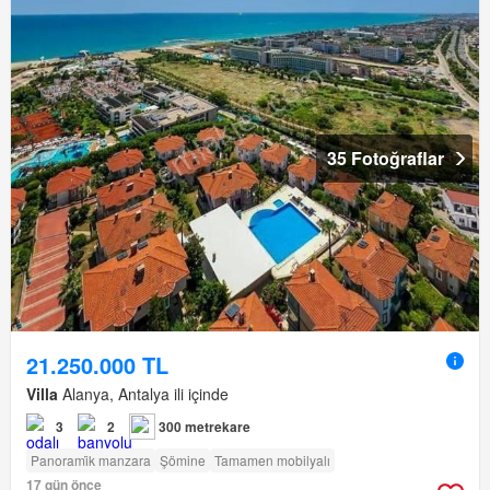
35 Fotoğraflar
21.250.000 TL
Villa
Alanya, Antalya ili içinde
3
2
300 metrekare
Panorami̇k manzara
Şömine
Tamamen mobilyalı
17 gün önce