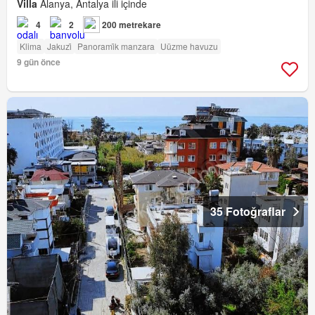
Villa
Alanya, Antalya ili içinde
4
2
200 metrekare
Klima
Jakuzi̇
Panorami̇k manzara
Uüzme havuzu
9 gün önce
35 Fotoğraflar