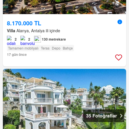
8.170.000 TL
Villa
Alanya, Antalya ili içinde
2
2
130 metrekare
Tamamen mobilyalı
Teras
Depo
Bahçe
17 gün önce
35 Fotoğraflar