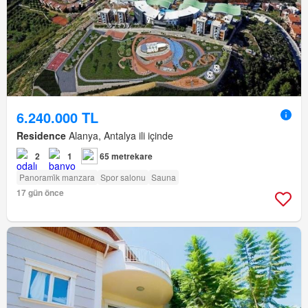
6.240.000 TL
Residence
Alanya, Antalya ili içinde
2
1
65 metrekare
Panorami̇k manzara
Spor salonu
Sauna
17 gün önce