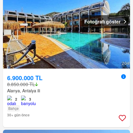
Fotoğrafı göster
6.900.000 TL
8.850.000 TL
Alanya, Antalya ili
2
3
Bahçe
30+ gün önce