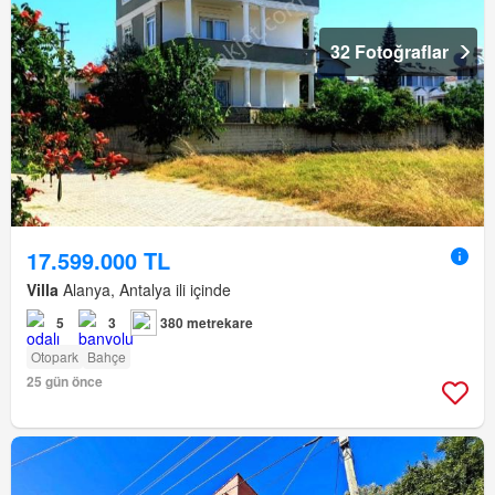
32 Fotoğraflar
17.599.000 TL
Villa
Alanya, Antalya ili içinde
5
3
380 metrekare
Otopark
Bahçe
25 gün önce