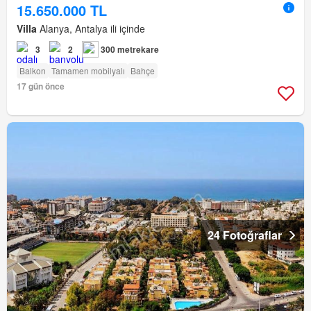
15.650.000 TL
Villa
Alanya, Antalya ili içinde
3
2
300 metrekare
Balkon
Tamamen mobilyalı
Bahçe
17 gün önce
24 Fotoğraflar