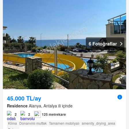
6 Fotoğraflar
45.000 TL/ay
Residence
Alanya, Antalya ili içinde
2
2
125 metrekare
Klima
Donanımlı mutfak
Tamamen mobilyalı
amenity_drying_area