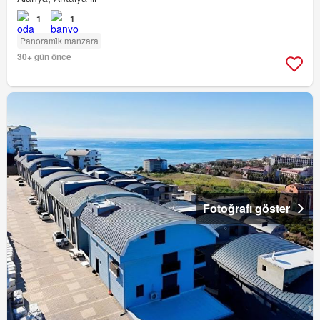
1
1
Panorami̇k manzara
30+ gün önce
Fotoğrafı göster