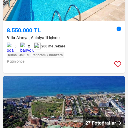
8.550.000 TL
Villa
Alanya, Antalya ili içinde
5
2
200 metrekare
Klima
Jakuzi̇
Panorami̇k manzara
9 gün önce
27 Fotoğraflar