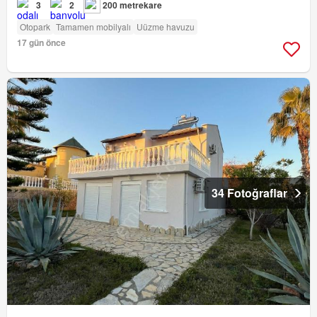
3
2
200 metrekare
Otopark
Tamamen mobilyalı
Uüzme havuzu
17 gün önce
34 Fotoğraflar