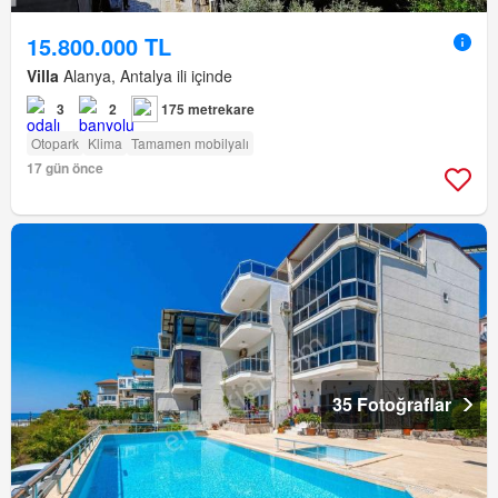
15.800.000 TL
Villa
Alanya, Antalya ili içinde
3
2
175 metrekare
Otopark
Klima
Tamamen mobilyalı
17 gün önce
35 Fotoğraflar