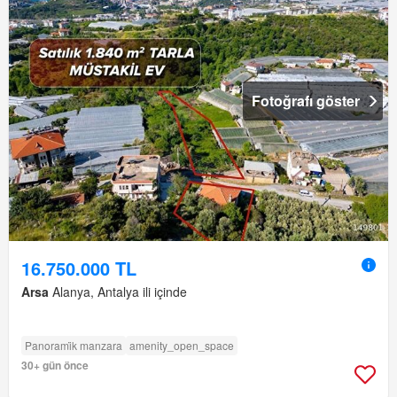
Fotoğrafı göster
16.750.000 TL
Arsa
Alanya, Antalya ili içinde
Panorami̇k manzara
amenity_open_space
30+ gün önce