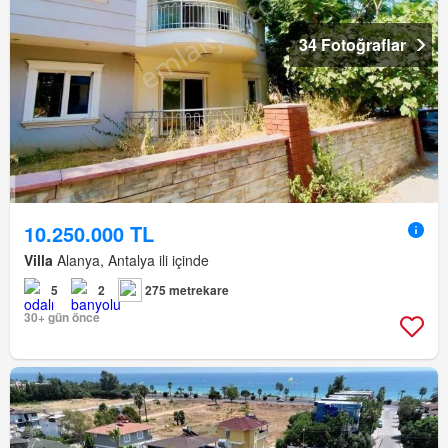
34 Fotoğraflar
10.250.000 TL
Villa
Alanya, Antalya ili içinde
5
2
275 metrekare
30+ gün önce