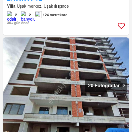
Villa
Uşak merkez, Uşak ili içinde
2
2
124 metrekare
30+ gün önce
20 Fotoğraflar