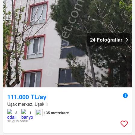
24 Fotoğraflar
111.000 TL/ay
Uşak merkez, Uşak ili
3
1
135 metrekare
16 gün önce