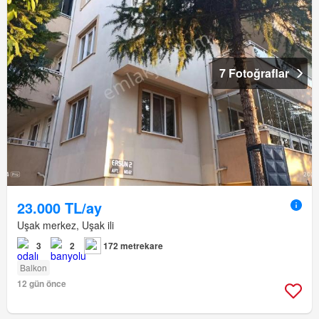
7 Fotoğraflar
23.000 TL/ay
Uşak merkez, Uşak ili
3
2
172 metrekare
Balkon
12 gün önce