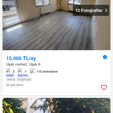
12 Fotoğraflar
15.000 TL/ay
Uşak merkez, Uşak ili
2
1
115 metrekare
Isıtma
Doğal gaz
20 gün önce