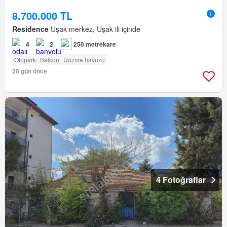
8.700.000 TL
Residence
Uşak merkez, Uşak ili içinde
4
2
250 metrekare
Otopark
Balkon
Uüzme havuzu
20 gün önce
4 Fotoğraflar