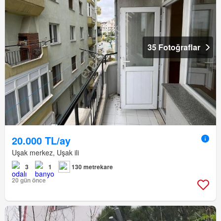
35 Fotoğraflar
20.000 TL/ay
Uşak merkez, Uşak ili
3
1
130 metrekare
20 gün önce