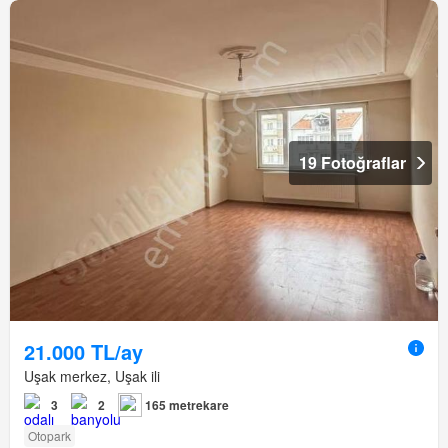
19 Fotoğraflar
21.000 TL/ay
Uşak merkez, Uşak ili
3
2
165 metrekare
Otopark