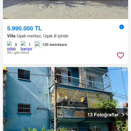
5.990.000 TL
Villa
Uşak merkez, Uşak ili içinde
3
1
120 metrekare
30+ gün önce
13 Fotoğraflar