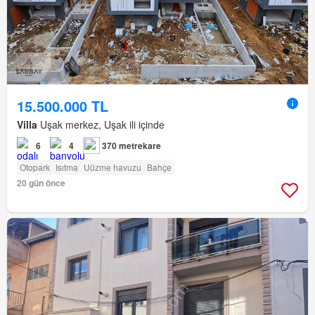
15.500.000 TL
Villa
Uşak merkez, Uşak ili içinde
6
4
370 metrekare
Otopark
Isıtma
Uüzme havuzu
Bahçe
20 gün önce