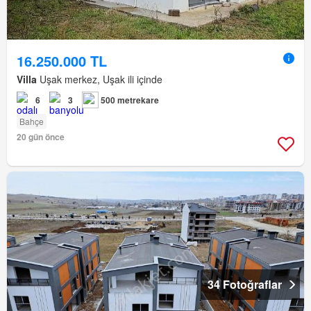
16.250.000 TL
Villa
Uşak merkez, Uşak ili içinde
6
3
500 metrekare
Bahçe
20 gün önce
34 Fotoğraflar