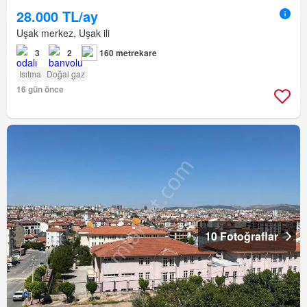
28.000 TL/ay
Uşak merkez, Uşak ili
3
2
160 metrekare
Isıtma
Doğal gaz
16 gün önce
10 Fotoğraflar