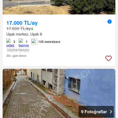
17.000 TL/ay
17.500 TL/ay
Uşak merkez, Uşak ili
3
1
145 metrekare
Uüzme havuzu
30+ gün önce
9 Fotoğraflar