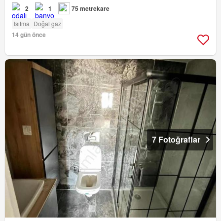
2
1
75 metrekare
Isıtma
Doğal gaz
14 gün önce
7 Fotoğraflar