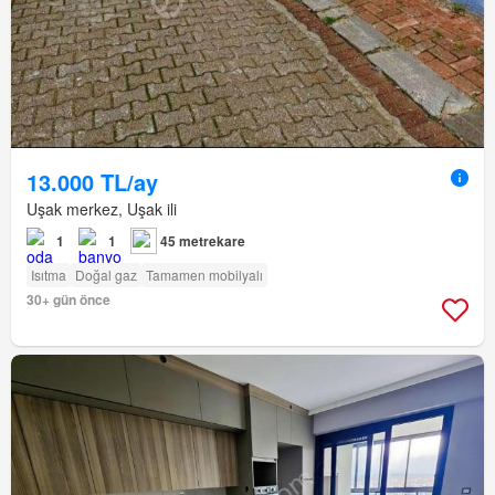
13.000 TL/ay
Uşak merkez, Uşak ili
1
1
45 metrekare
Isıtma
Doğal gaz
Tamamen mobilyalı
30+ gün önce