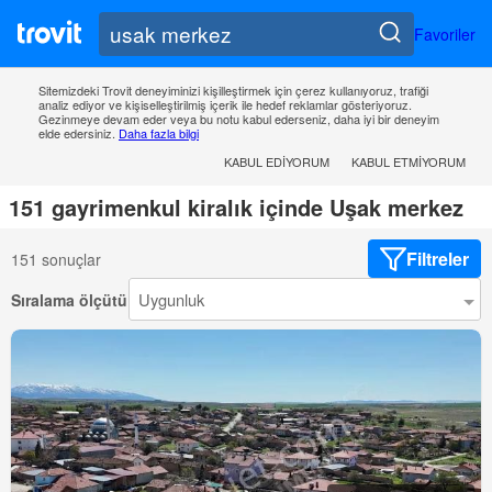
Favoriler
Sitemizdeki Trovit deneyiminizi kişilleştirmek için çerez kullanıyoruz, trafiği
analiz ediyor ve kişiselleştirilmiş içerik ile hedef reklamlar gösteriyoruz.
Gezinmeye devam eder veya bu notu kabul ederseniz, daha iyi bir deneyim
elde edersiniz.
Daha fazla bilgi
KABUL EDIYORUM
KABUL ETMIYORUM
151 gayrimenkul kiralık içinde Uşak merkez
Filtreler
151 sonuçlar
Sıralama ölçütü