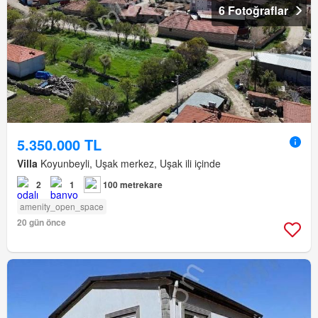
6 Fotoğraflar
5.350.000 TL
Villa
Koyunbeyli, Uşak merkez, Uşak ili içinde
2
1
100 metrekare
amenity_open_space
20 gün önce