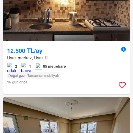
12.500 TL/ay
Uşak merkez, Uşak ili
2
1
85 metrekare
Doğal gaz
Tamamen mobilyalı
16 gün önce