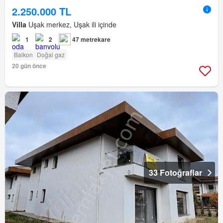
2.250.000 TL
Villa
Uşak merkez, Uşak ili içinde
1
2
47 metrekare
Balkon
Doğal gaz
20 gün önce
33 Fotoğraflar