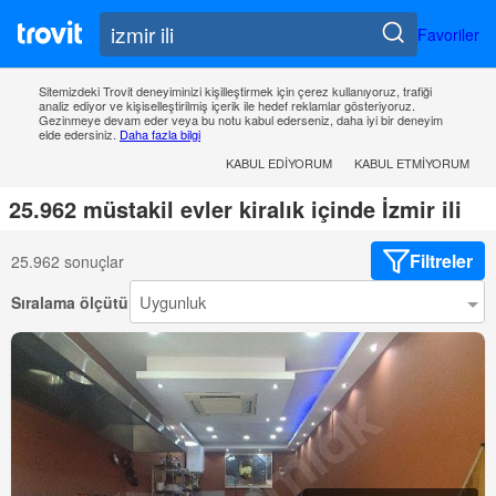
Favoriler
Sitemizdeki Trovit deneyiminizi kişilleştirmek için çerez kullanıyoruz, trafiği
analiz ediyor ve kişiselleştirilmiş içerik ile hedef reklamlar gösteriyoruz.
Gezinmeye devam eder veya bu notu kabul ederseniz, daha iyi bir deneyim
elde edersiniz.
Daha fazla bilgi
KABUL EDIYORUM
KABUL ETMIYORUM
25.962 müstakil evler kiralık içinde İzmir ili
Filtreler
25.962 sonuçlar
Sıralama ölçütü