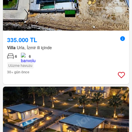
335.000 TL
Villa
Urla, İzmir ili içinde
6
6
Uüzme havuzu
30+ gün önce