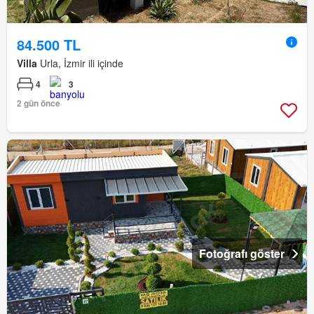
84.500 TL
Villa
Urla, İzmir ili içinde
4
3
2 gün önce
Fotoğrafı göster