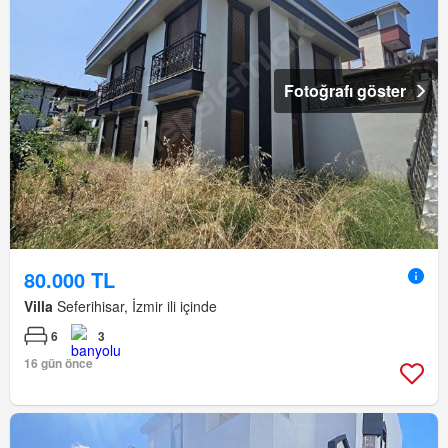
Fotoğrafı göster
80.000 TL
Villa
Seferihisar, İzmir ili içinde
6
3
16 gün önce