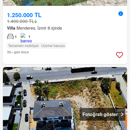
1.250.000 TL
1.400.000 TL
Villa
Menderes, İzmir ili içinde
1
1
Tamamen mobilyalı
Uüzme havuzu
30+ gün önce
Fotoğrafı göster