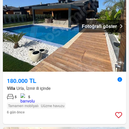
Fotoğrafı göster
180.000 TL
Villa
Urla, İzmir ili içinde
5
5
Tamamen mobilyalı
Uüzme havuzu
6 gün önce