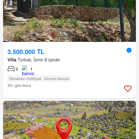
3.500.000 TL
Villa
Torbalı, İzmir ili içinde
2
1
Tamamen mobilyalı
Uüzme havuzu
30+ gün önce