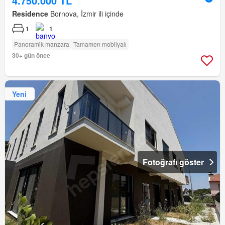
4.750.000 TL
Residence
Bornova, İzmir ili içinde
1
1
Panorami̇k manzara
Tamamen mobilyalı
30+ gün önce
Yeni
Fotoğrafı göster