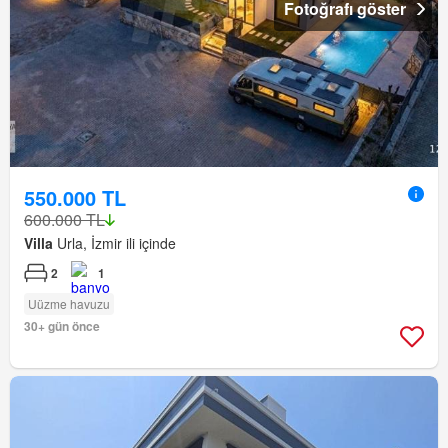
Fotoğrafı göster
550.000 TL
600.000 TL
Villa
Urla, İzmir ili içinde
2
1
Uüzme havuzu
30+ gün önce