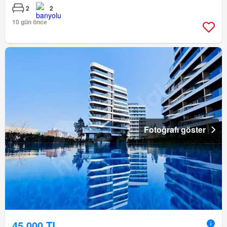
2
2
10 gün önce
Fotoğrafı göster
45.000 TL