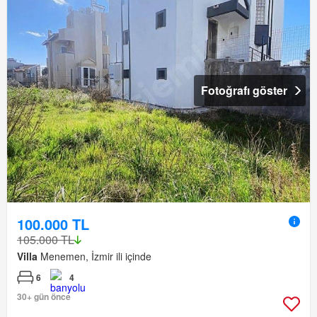
Fotoğrafı göster
100.000 TL
105.000 TL
Villa
Menemen, İzmir ili içinde
6
4
30+ gün önce