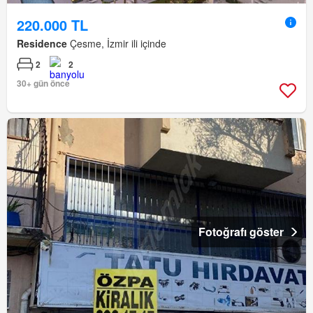
220.000 TL
Residence
Çesme, İzmir ili içinde
2
2
30+ gün önce
Fotoğrafı göster