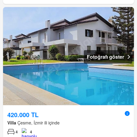
Fotoğrafı göster
420.000 TL
Villa
Çesme, İzmir ili içinde
4
4