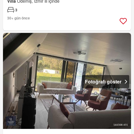
Villa
Ödemiş, İzmir ili içinde
3
30+ gün önce
Fotoğrafı göster