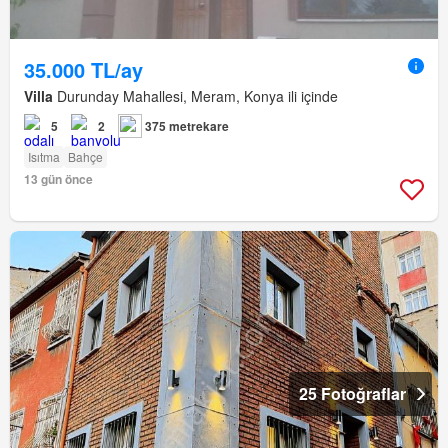
35.000 TL/ay
Villa
Durunday Mahallesi, Meram, Konya ili içinde
5
2
375 metrekare
Isıtma
Bahçe
13 gün önce
25 Fotoğraflar