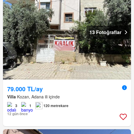
13 Fotoğraflar
79.000 TL/ay
Villa
Kozan, Adana ili içinde
3
1
120 metrekare
12 gün önce