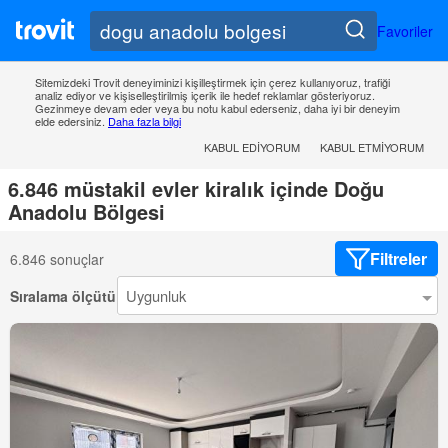
Favoriler
Sitemizdeki Trovit deneyiminizi kişilleştirmek için çerez kullanıyoruz, trafiği
analiz ediyor ve kişiselleştirilmiş içerik ile hedef reklamlar gösteriyoruz.
Gezinmeye devam eder veya bu notu kabul ederseniz, daha iyi bir deneyim
elde edersiniz.
Daha fazla bilgi
KABUL EDIYORUM
KABUL ETMIYORUM
6.846 müstakil evler kiralık içinde Doğu
Anadolu Bölgesi
Filtreler
6.846 sonuçlar
Sıralama ölçütü