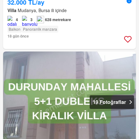
32.000 TL/ay
Villa
Mudanya, Bursa ili içinde
4
3
628 metrekare
Balkon
Panorami̇k manzara
18 gün önce
19 Fotoğraflar