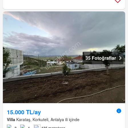
35 Fotoğraflar
15.000 TL/ay
Villa
Karataş, Korkuteli, Antalya ili içinde
2
1
135 metrekare