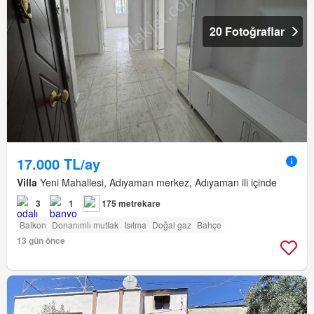
20 Fotoğraflar
17.000 TL/ay
Villa
Yeni Mahallesi, Adıyaman merkez, Adıyaman ili içinde
3
1
175 metrekare
Balkon
Donanımlı mutfak
Isıtma
Doğal gaz
Bahçe
13 gün önce