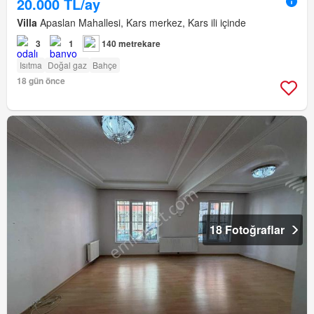
20.000 TL/ay
Villa
Apaslan Mahallesi, Kars merkez, Kars ili içinde
3
1
140 metrekare
Isıtma
Doğal gaz
Bahçe
18 gün önce
18 Fotoğraflar