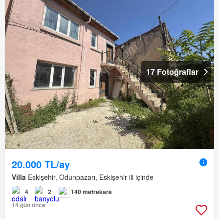
17 Fotoğraflar
20.000 TL/ay
Villa
Eskişehir, Odunpazarı, Eskişehir ili içinde
4
2
140 metrekare
14 gün önce