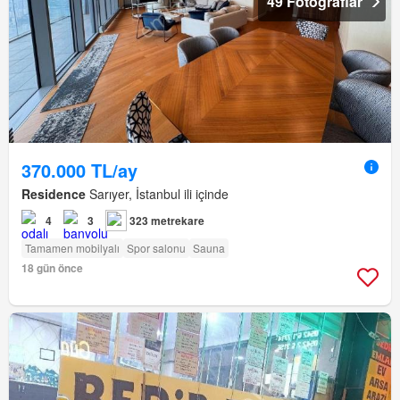
49 Fotoğraflar
370.000 TL/ay
Residence
Sarıyer, İstanbul ili içinde
4
3
323 metrekare
Tamamen mobilyalı
Spor salonu
Sauna
18 gün önce