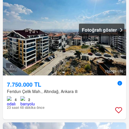
Fotoğrafı göster
7.750.000 TL
Feridun Çelik Mah., Altındağ, Ankara ili
4
2
23 saat 48 dakika önce