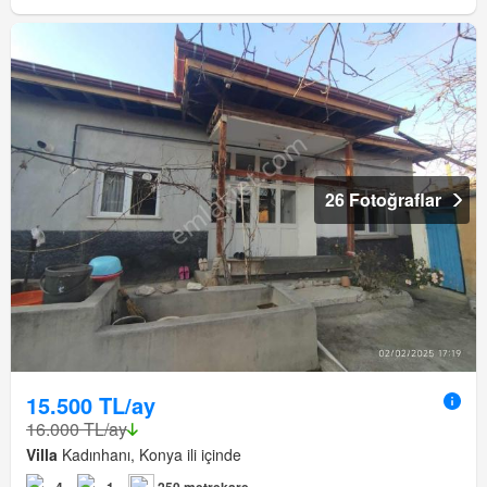
26 Fotoğraflar
15.500 TL/ay
16.000 TL/ay
Villa
Kadınhanı, Konya ili içinde