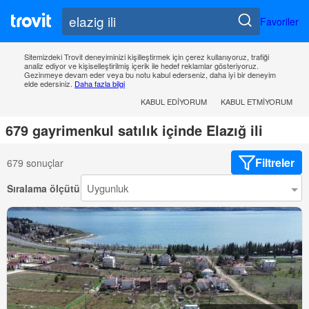
Favoriler
Sitemizdeki Trovit deneyiminizi kişilleştirmek için çerez kullanıyoruz, trafiği
analiz ediyor ve kişiselleştirilmiş içerik ile hedef reklamlar gösteriyoruz.
Gezinmeye devam eder veya bu notu kabul ederseniz, daha iyi bir deneyim
elde edersiniz.
Daha fazla bilgi
KABUL EDIYORUM
KABUL ETMIYORUM
679 gayrimenkul satılık içinde Elazığ ili
Filtreler
679 sonuçlar
Sıralama ölçütü