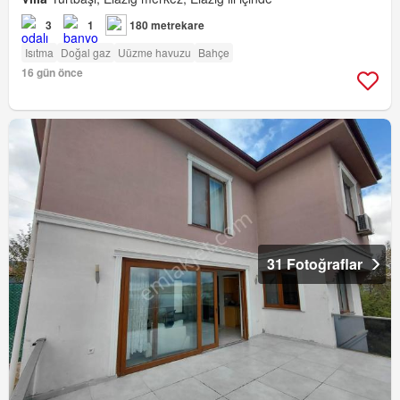
3
1
180 metrekare
Isıtma
Doğal gaz
Uüzme havuzu
Bahçe
16 gün önce
31 Fotoğraflar