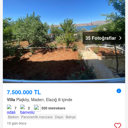
35 Fotoğraflar
7.500.000 TL
Villa
Plajköy, Maden, Elazığ ili içinde
7
2
500 metrekare
Balkon
Panorami̇k manzara
Depo
Bahçe
19 gün önce