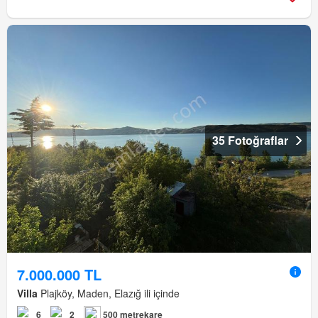
35 Fotoğraflar
7.000.000 TL
Villa
Plajköy, Maden, Elazığ ili içinde
6
2
500 metrekare