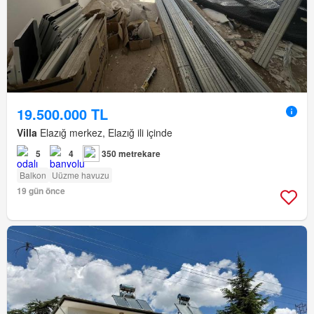
19.500.000 TL
Villa
Elazığ merkez, Elazığ ili içinde
5
4
350 metrekare
Balkon
Uüzme havuzu
19 gün önce