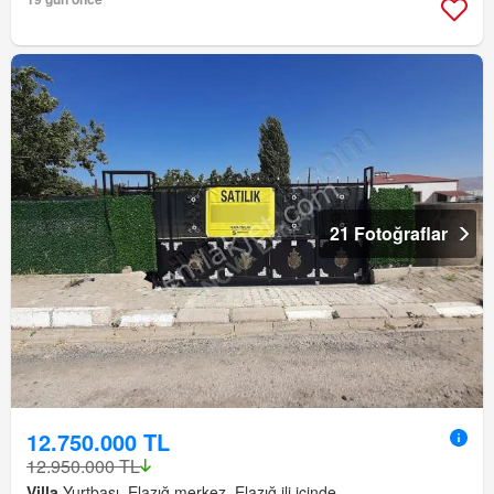
21 Fotoğraflar
12.750.000 TL
12.950.000 TL
Villa
Yurtbaşı, Elazığ merkez, Elazığ ili içinde