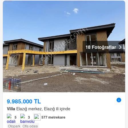
18 Fotoğraflar
9.985.000 TL
Villa
Elazığ merkez, Elazığ ili içinde
5
3
577 metrekare
Otopark
Ofis odası