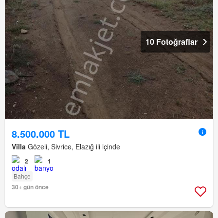
10 Fotoğraflar
8.500.000 TL
Villa
Gözeli, Sivrice, Elazığ ili içinde
2
1
Bahçe
30+ gün önce