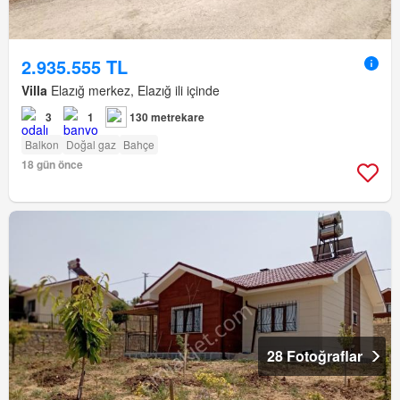
2.935.555 TL
Villa
Elazığ merkez, Elazığ ili içinde
3
1
130 metrekare
Balkon
Doğal gaz
Bahçe
18 gün önce
28 Fotoğraflar