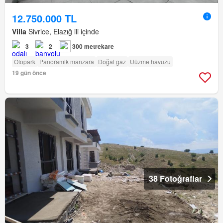
12.750.000 TL
Villa
Sivrice, Elazığ ili içinde
3
2
300 metrekare
Otopark
Panorami̇k manzara
Doğal gaz
Uüzme havuzu
19 gün önce
38 Fotoğraflar