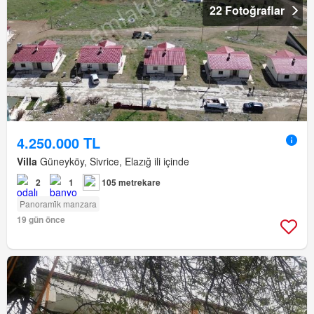
22 Fotoğraflar
4.250.000 TL
Villa
Güneyköy, Sivrice, Elazığ ili içinde
2
1
105 metrekare
Panorami̇k manzara
19 gün önce