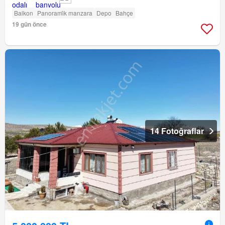
Balkon
Panorami̇k manzara
Depo
Bahçe
19 gün önce
14 Fotoğraflar