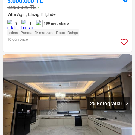
5.000.000 TL
6.000.000 TL
Villa
Ağın, Elazığ ili içinde
3
1
160 metrekare
Isıtma
Panorami̇k manzara
Depo
Bahçe
10 gün önce
25 Fotoğraflar