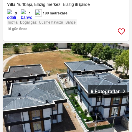
Villa
Yurtbaşı, Elazığ merkez, Elazığ ili içinde
3
1
180 metrekare
Isıtma
Doğal gaz
Uüzme havuzu
Bahçe
16 gün önce
8 Fotoğraflar