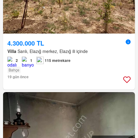
4.300.000 TL
Villa
Sarılı, Elazığ merkez, Elazığ ili içinde
2
1
115 metrekare
Bahçe
19 gün önce