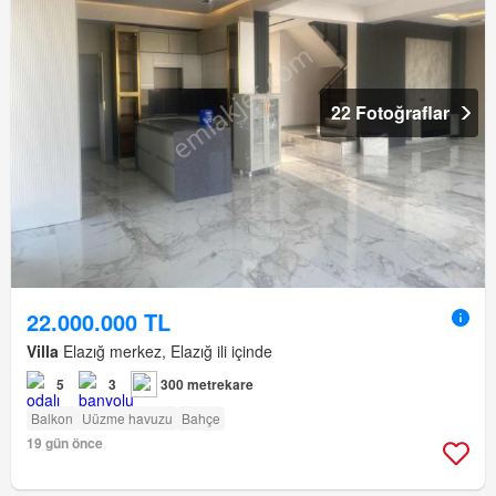
22 Fotoğraflar
22.000.000 TL
Villa
Elazığ merkez, Elazığ ili içinde
5
3
300 metrekare
Balkon
Uüzme havuzu
Bahçe
19 gün önce