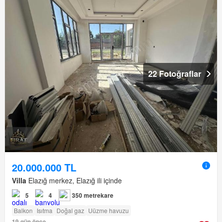
22 Fotoğraflar
20.000.000 TL
Villa
Elazığ merkez, Elazığ ili içinde
5
4
350 metrekare
Balkon
Isıtma
Doğal gaz
Uüzme havuzu
19 gün önce