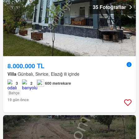
35 Fotoğraflar
8.000.000 TL
Villa
Günbalı, Sivrice, Elazığ ili içinde
3
2
600 metrekare
Bahçe
19 gün önce