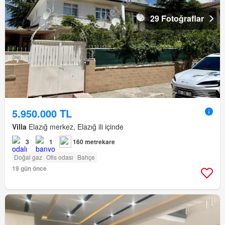
29 Fotoğraflar
5.950.000 TL
Villa
Elazığ merkez, Elazığ ili içinde
3
1
160 metrekare
Doğal gaz
Ofis odası
Bahçe
19 gün önce