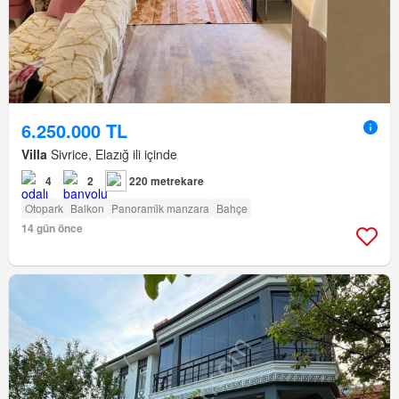
6.250.000 TL
Villa
Sivrice, Elazığ ili içinde
4
2
220 metrekare
Otopark
Balkon
Panorami̇k manzara
Bahçe
14 gün önce