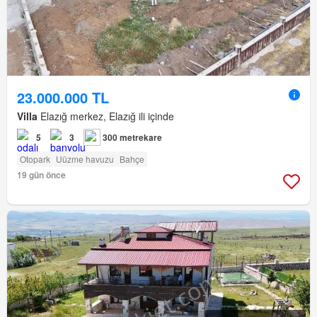
23.000.000 TL
Villa
Elazığ merkez, Elazığ ili içinde
5
3
300 metrekare
Otopark
Uüzme havuzu
Bahçe
19 gün önce