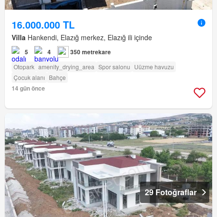
16.000.000 TL
Villa
Hankendi, Elazığ merkez, Elazığ ili içinde
5
4
350 metrekare
Otopark
amenity_drying_area
Spor salonu
Uüzme havuzu
Çocuk alanı
Bahçe
14 gün önce
29 Fotoğraflar