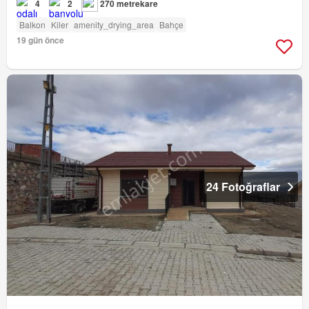
4
2
270 metrekare
Balkon
Kiler
amenity_drying_area
Bahçe
19 gün önce
24 Fotoğraflar