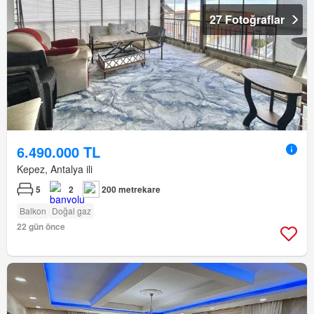
27 Fotoğraflar
6.490.000 TL
Kepez, Antalya ili
5
2
200 metrekare
Balkon
Doğal gaz
22 gün önce