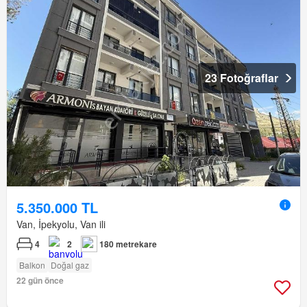
23 Fotoğraflar
5.350.000 TL
Van, İpekyolu, Van ili
4
2
180 metrekare
Balkon
Doğal gaz
22 gün önce