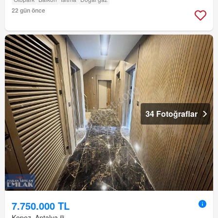
22 gün önce
34 Fotoğraflar
7.750.000 TL
Kepez, Antalya ili