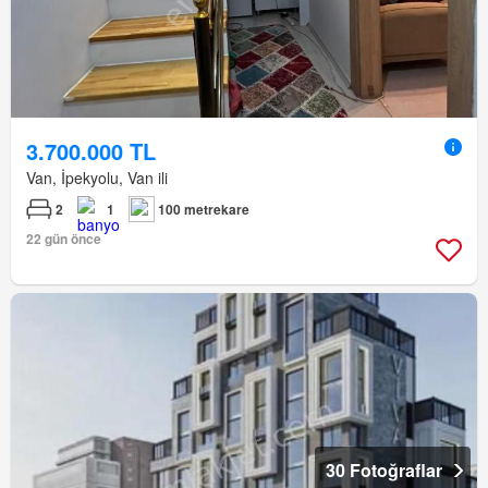
3.700.000 TL
Van, İpekyolu, Van ili
2
1
100 metrekare
22 gün önce
30 Fotoğraflar