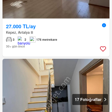
27.000 TL/ay
Kepez, Antalya ili
3
2
176 metrekare
30+ gün önce
17 Fotoğraflar