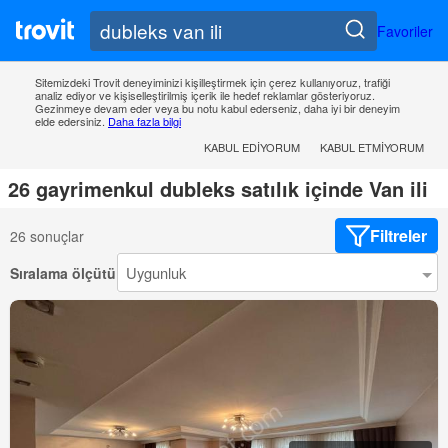
Favoriler
Sitemizdeki Trovit deneyiminizi kişilleştirmek için çerez kullanıyoruz, trafiği
analiz ediyor ve kişiselleştirilmiş içerik ile hedef reklamlar gösteriyoruz.
Gezinmeye devam eder veya bu notu kabul ederseniz, daha iyi bir deneyim
elde edersiniz.
Daha fazla bilgi
KABUL EDIYORUM
KABUL ETMIYORUM
26 gayrimenkul dubleks satılık içinde Van ili
Filtreler
26 sonuçlar
Sıralama ölçütü