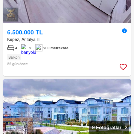
6.500.000 TL
Kepez, Antalya ili
4
2
200 metrekare
Balkon
22 gün önce
9 Fotoğraflar