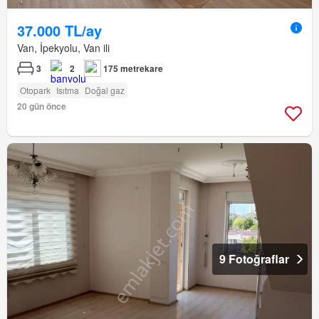
37.000 TL/ay
Van, İpekyolu, Van ili
3
2
175 metrekare
Otopark
Isıtma
Doğal gaz
20 gün önce
9 Fotoğraflar