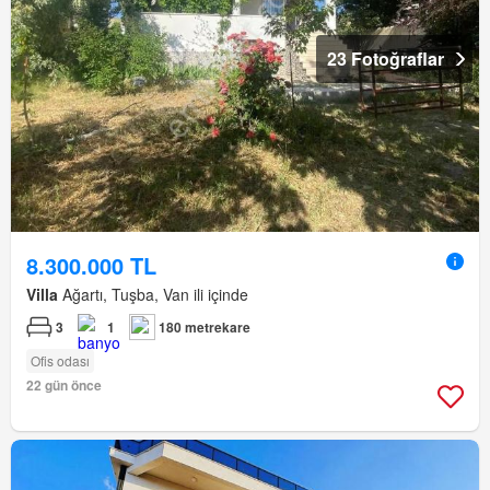
23 Fotoğraflar
8.300.000 TL
Villa
Ağartı, Tuşba, Van ili içinde
3
1
180 metrekare
Ofis odası
22 gün önce