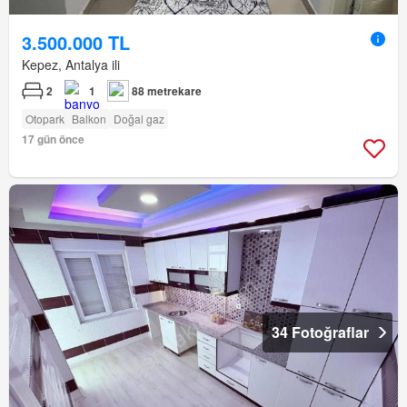
3.500.000 TL
Kepez, Antalya ili
2
1
88 metrekare
Otopark
Balkon
Doğal gaz
17 gün önce
34 Fotoğraflar