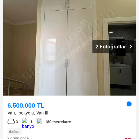
2 Fotoğraflar
6.500.000 TL
Van, İpekyolu, Van ili
3
1
180 metrekare
Balkon
22 gün önce