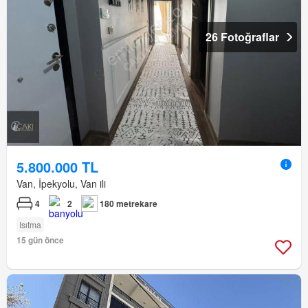
26 Fotoğraflar
5.800.000 TL
Van, İpekyolu, Van ili
4
2
180 metrekare
Isıtma
15 gün önce