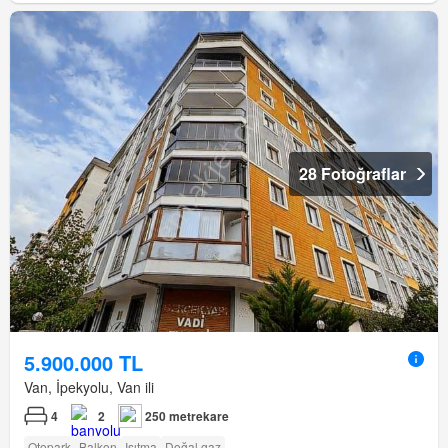
28 Fotoğraflar
5.900.000 TL
Van, İpekyolu, Van ili
4
2
250 metrekare
Otopark
Balkon
Isıtma
Doğal gaz