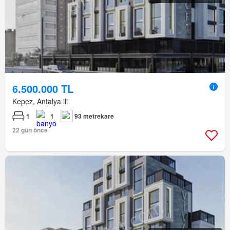
6.500.000 TL
Kepez, Antalya ili
1
1
93 metrekare
22 gün önce