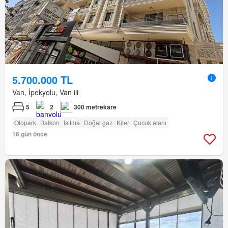
5.700.000 TL
Van, İpekyolu, Van ili
5
2
300 metrekare
Otopark
Balkon
Isıtma
Doğal gaz
Kiler
Çocuk alanı
16 gün önce