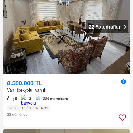
22 Fotoğraflar
8.500.000 TL
Van, İpekyolu, Van ili
5
3
220 metrekare
Balkon
Doğal gaz
Kiler
22 gün önce