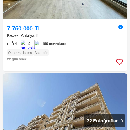
7.750.000 TL
Kepez, Antalya ili
4
2
180 metrekare
Otopark
Isıtma
Asansör
22 gün önce
32 Fotoğraflar