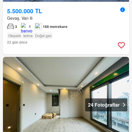
5.500.000 TL
Gevaş, Van ili
3
1
168 metrekare
Otopark
Isıtma
Doğal gaz
22 gün önce
24 Fotoğraflar