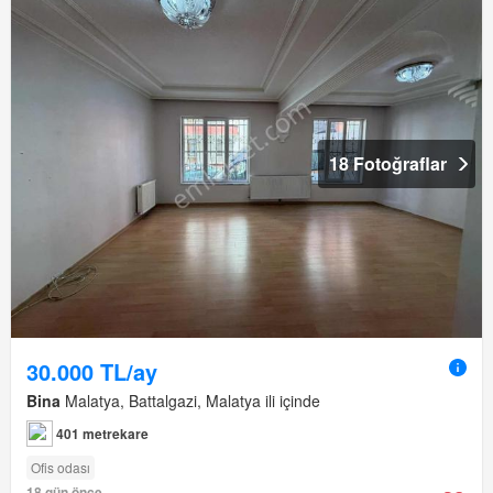
18 Fotoğraflar
30.000 TL/ay
Bina
Malatya, Battalgazi, Malatya ili içinde
401 metrekare
Ofis odası
18 gün önce