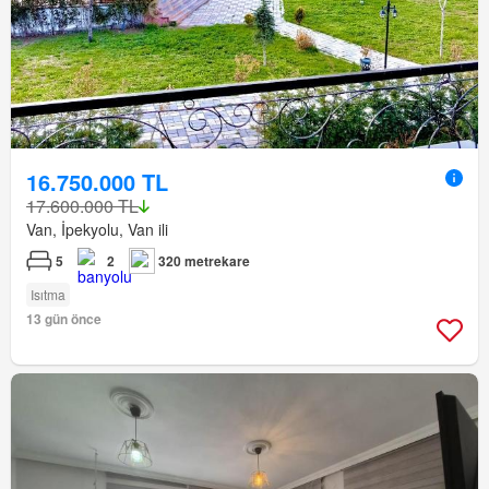
16.750.000 TL
17.600.000 TL
Van, İpekyolu, Van ili
5
2
320 metrekare
Isıtma
13 gün önce