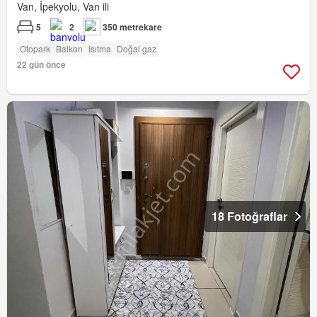
Van, İpekyolu, Van ili
5
2
350 metrekare
Otopark
Balkon
Isıtma
Doğal gaz
22 gün önce
18 Fotoğraflar