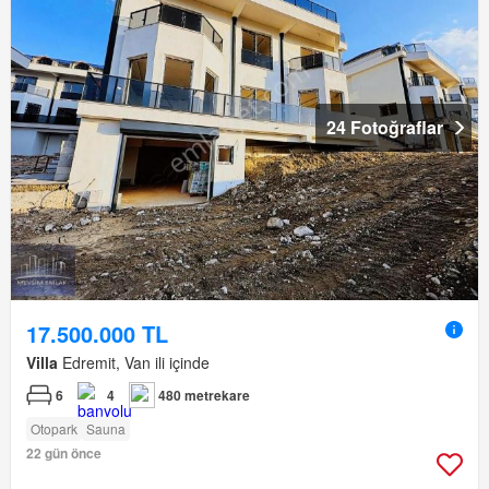
24 Fotoğraflar
17.500.000 TL
Villa
Edremit, Van ili içinde
6
4
480 metrekare
Otopark
Sauna
22 gün önce