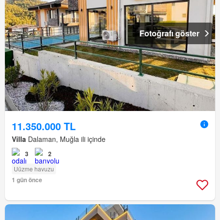
Fotoğrafı göster
11.350.000 TL
Villa
Dalaman, Muğla ili içinde
3
2
Uüzme havuzu
1 gün önce