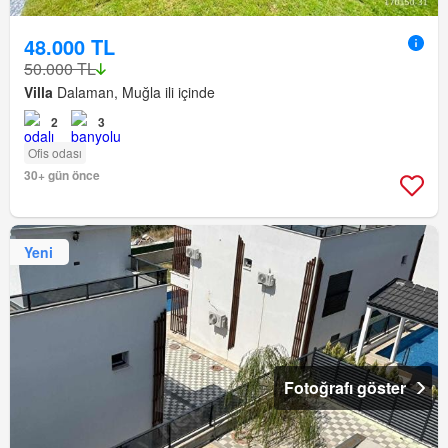
48.000 TL
50.000 TL
Villa
Dalaman, Muğla ili içinde
2
3
Ofis odası
30+ gün önce
Yeni
Fotoğrafı göster