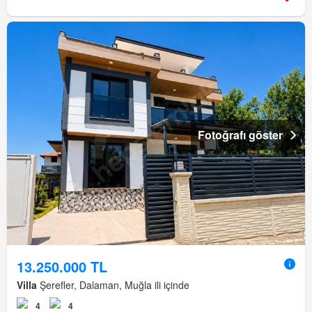
Fotoğrafı göster
13.250.000 TL
Villa
Şerefler, Dalaman, Muğla ili içinde
4
4