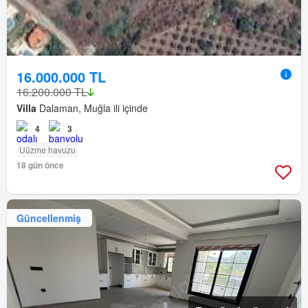
16.000.000 TL
16.200.000 TL
Villa
Dalaman, Muğla ili içinde
4
3
Uüzme havuzu
18 gün önce
Güncellenmiş