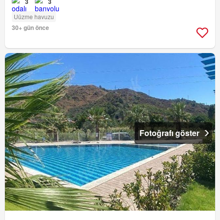
3
3
Uüzme havuzu
30+ gün önce
Fotoğrafı göster