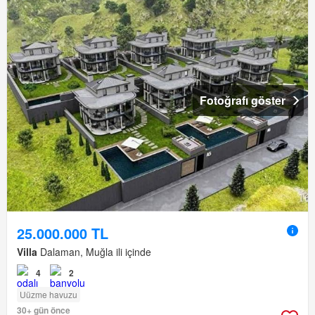
Fotoğrafı göster
25.000.000 TL
Villa
Dalaman, Muğla ili içinde
4
2
Uüzme havuzu
30+ gün önce