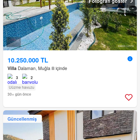
Fotoğrafı göster
10.250.000 TL
Villa
Dalaman, Muğla ili içinde
3
2
Uüzme havuzu
30+ gün önce
Güncellenmiş