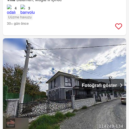
4
3
Uüzme havuzu
30+ gün önce
Fotoğrafı göster