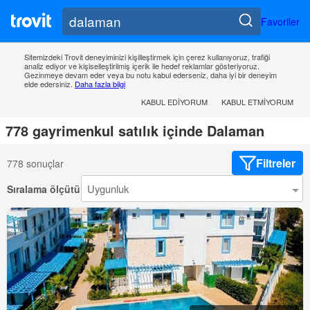
Favoriler
Sitemizdeki Trovit deneyiminizi kişilleştirmek için çerez kullanıyoruz, trafiği
analiz ediyor ve kişiselleştirilmiş içerik ile hedef reklamlar gösteriyoruz.
Gezinmeye devam eder veya bu notu kabul ederseniz, daha iyi bir deneyim
elde edersiniz.
Daha fazla bilgi
KABUL EDIYORUM
KABUL ETMIYORUM
778 gayrimenkul satılık içinde Dalaman
Filtreler
778 sonuçlar
Sıralama ölçütü