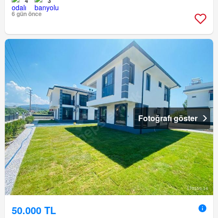
4
3
6 gün önce
Fotoğrafı göster
50.000 TL