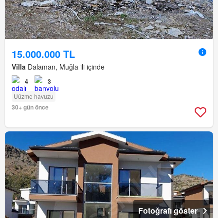
15.000.000 TL
Villa
Dalaman, Muğla ili içinde
4
3
Uüzme havuzu
30+ gün önce
Fotoğrafı göster