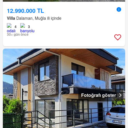
12.990.000 TL
Villa
Dalaman, Muğla ili içinde
4
3
30+ gün önce
Fotoğrafı göster