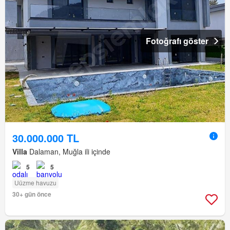
Fotoğrafı göster
30.000.000 TL
Villa
Dalaman, Muğla ili içinde
5
5
Uüzme havuzu
30+ gün önce