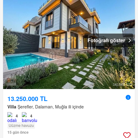
Fotoğrafı göster
13.250.000 TL
Villa
Şerefler, Dalaman, Muğla ili içinde
4
4
Uüzme havuzu
15 gün önce