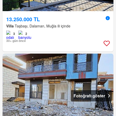
13.250.000 TL
Villa
Taşbaşı, Dalaman, Muğla ili içinde
3
2
30+ gün önce
Fotoğrafı göster