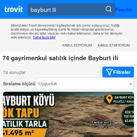
Favoriler
Sitemizdeki Trovit deneyiminizi kişilleştirmek için çerez kullanıyoruz, trafiği
analiz ediyor ve kişiselleştirilmiş içerik ile hedef reklamlar gösteriyoruz.
Gezinmeye devam eder veya bu notu kabul ederseniz, daha iyi bir deneyim
elde edersiniz.
Daha fazla bilgi
KABUL EDIYORUM
KABUL ETMIYORUM
74 gayrimenkul satılık içinde Bayburt ili
Filtreler
74 sonuçlar
Sıralama ölçütü