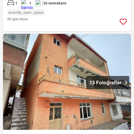
1
1
55 metrekare
amenity_open_space
20 gün önce
13 Fotoğraflar