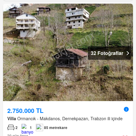
32 Fotoğraflar
2.750.000 TL
Villa
Ormancık - Makdanos, Dernekpazarı, Trabzon ili içinde
2
1
85 metrekare
20 gün önce