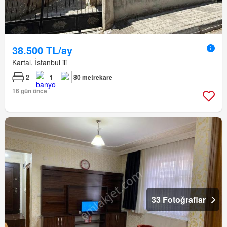
38.500 TL/ay
Kartal, İstanbul ili
2
1
80 metrekare
16 gün önce
33 Fotoğraflar