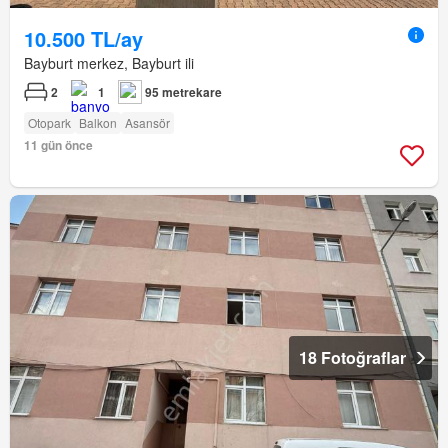
10.500 TL/ay
Bayburt merkez, Bayburt ili
2
1
95 metrekare
Otopark
Balkon
Asansör
11 gün önce
18 Fotoğraflar