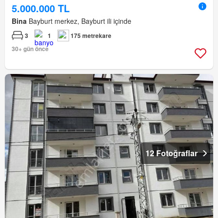
5.000.000 TL
Bina
Bayburt merkez, Bayburt ili içinde
3
1
175 metrekare
30+ gün önce
12 Fotoğraflar