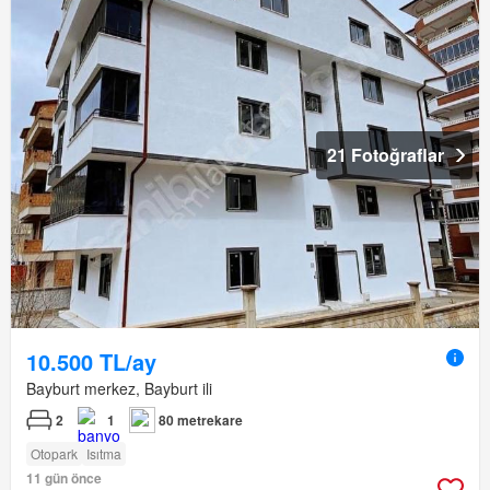
21 Fotoğraflar
10.500 TL/ay
Bayburt merkez, Bayburt ili
2
1
80 metrekare
Otopark
Isıtma
11 gün önce