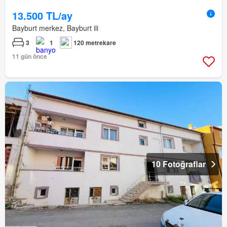
13.500 TL/ay
Bayburt merkez, Bayburt ili
3
1
120 metrekare
11 gün önce
10 Fotoğraflar