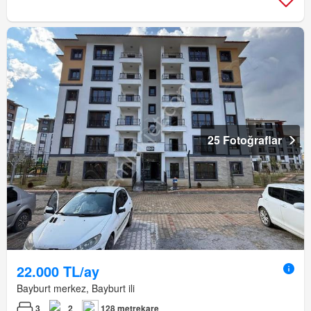
25 Fotoğraflar
22.000 TL/ay
Bayburt merkez, Bayburt ili
3
2
128 metrekare