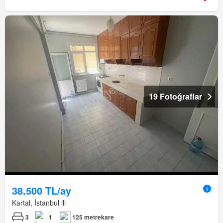
19 Fotoğraflar
38.500 TL/ay
Kartal, İstanbul ili
3
1
125 metrekare