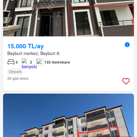
15.000 TL/ay
Bayburt merkez, Bayburt ili
3
2
135 metrekare
Otopark
20 gün önce