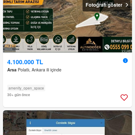
Fotoğrafı göster
4.100.000 TL
Arsa
Polatlı, Ankara ili içinde
amenity_open_space
30+ gün önce