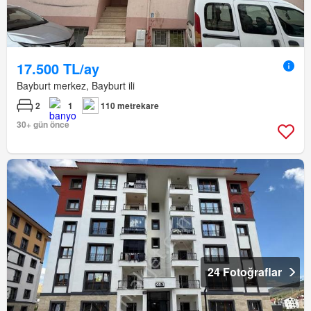
17.500 TL/ay
Bayburt merkez, Bayburt ili
2
1
110 metrekare
30+ gün önce
24 Fotoğraflar