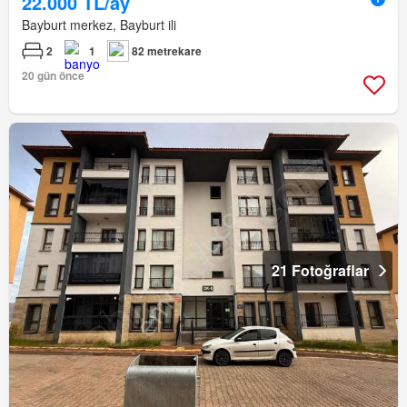
22.000 TL/ay
Bayburt merkez, Bayburt ili
2
1
82 metrekare
20 gün önce
21 Fotoğraflar