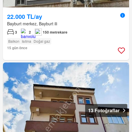
22.000 TL/ay
Bayburt merkez, Bayburt ili
3
2
150 metrekare
Balkon
Isıtma
Doğal gaz
15 gün önce
13 Fotoğraflar