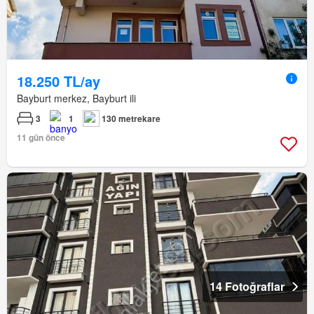
18.250 TL/ay
Bayburt merkez, Bayburt ili
3
1
130 metrekare
11 gün önce
14 Fotoğraflar