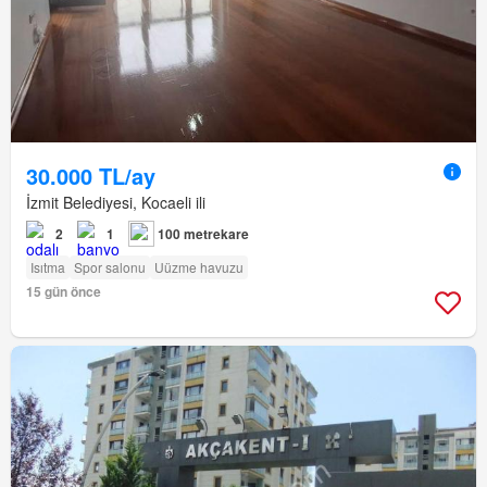
30.000 TL/ay
İzmit Belediyesi, Kocaeli ili
2
1
100 metrekare
Isıtma
Spor salonu
Uüzme havuzu
15 gün önce