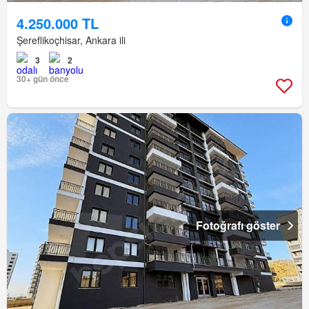
4.250.000 TL
Şereflikoçhisar, Ankara ili
3
2
30+ gün önce
Fotoğrafı göster