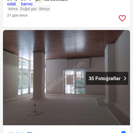
Isıtma
Doğal gaz
Bahçe
21 gün önce
35 Fotoğraflar