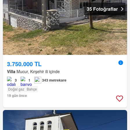
35 Fotoğraflar
3.750.000 TL
Villa
Mucur, Kırşehir ili içinde
3
1
343 metrekare
Doğal gaz
Bahçe
19 gün önce