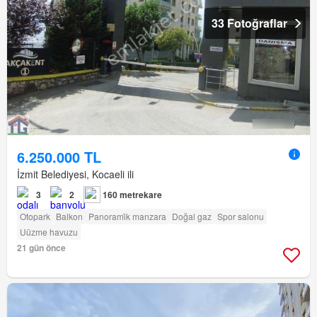
33 Fotoğraflar
6.250.000 TL
İzmit Belediyesi, Kocaeli ili
3
2
160 metrekare
Otopark
Balkon
Panorami̇k manzara
Doğal gaz
Spor salonu
Uüzme havuzu
21 gün önce