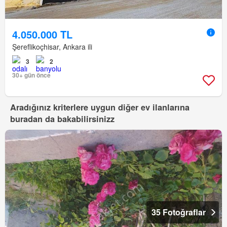
4.050.000 TL
Şereflikoçhisar, Ankara ili
3
2
30+ gün önce
Aradığınız kriterlere uygun diğer ev ilanlarına
buradan da bakabilirsinizz
35 Fotoğraflar