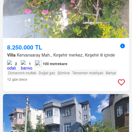
8.250.000 TL
Villa
Kervansaray Mah., Kırşehir merkez, Kırşehir ili içinde
2
1
100 metrekare
Donanımlı mutfak
Doğal gaz
Şömine
Tamamen mobilyalı
Bahçe
12 gün önce