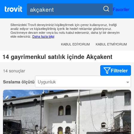
Favoriler
Sitemizdeki Trovit deneyiminizi kişilleştirmek için çerez kullanıyoruz, trafiği
analiz ediyor ve kişiselleştirilmiş içerik ile hedef reklamlar gösteriyoruz.
Gezinmeye devam eder veya bu notu kabul ederseniz, daha iyi bir deneyim
elde edersiniz.
Daha fazla bilgi
KABUL EDIYORUM
KABUL ETMIYORUM
14 gayrimenkul satılık içinde Akçakent
Filtreler
14 sonuçlar
Sıralama ölçütü