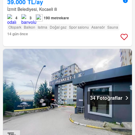
39.000 TL/ay
İzmit Belediyesi, Kocaeli ili
4
3
190 metrekare
Otopark
Balkon
Isıtma
Doğal gaz
Spor salonu
Asansör
Sauna
14 gün önce
34 Fotoğraflar