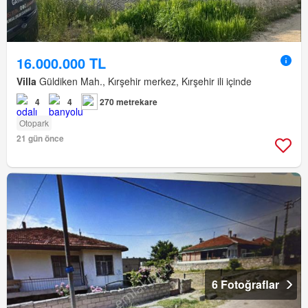
16.000.000 TL
Villa
Güldiken Mah., Kırşehir merkez, Kırşehir ili içinde
4
4
270 metrekare
Otopark
21 gün önce
6 Fotoğraflar