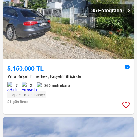
35 Fotoğraflar
5.150.000 TL
Villa
Kırşehir merkez, Kırşehir ili içinde
7
2
360 metrekare
Otopark
Kiler
Bahçe
21 gün önce