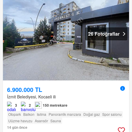
26 Fotoğraflar
6.900.000 TL
İzmit Belediyesi, Kocaeli ili
3
2
150 metrekare
Otopark
Balkon
Isıtma
Panorami̇k manzara
Doğal gaz
Spor salonu
Uüzme havuzu
Asansör
Sauna
14 gün önce