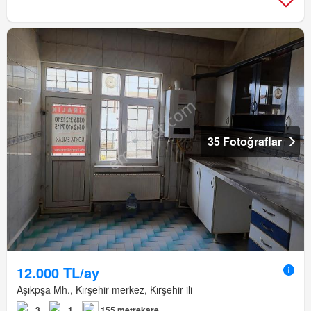
35 Fotoğraflar
12.000 TL/ay
Aşıkpşa Mh., Kırşehir merkez, Kırşehir ili
3
1
155 metrekare