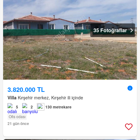
35 Fotoğraflar
3.820.000 TL
Villa
Kırşehir merkez, Kırşehir ili içinde
5
2
130 metrekare
Ofis odası
21 gün önce