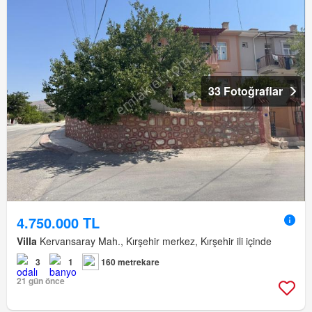
33 Fotoğraflar
4.750.000 TL
Villa
Kervansaray Mah., Kırşehir merkez, Kırşehir ili içinde
3
1
160 metrekare
21 gün önce