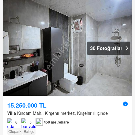
30 Fotoğraflar
15.250.000 TL
Villa
Kındam Mah., Kırşehir merkez, Kırşehir ili içinde
6
5
450 metrekare
Otopark
Bahçe