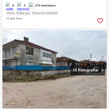
6
3
370 metrekare
Klima
Doğal gaz
Tamamen mobilyalı
12 gün önce
16 Fotoğraflar