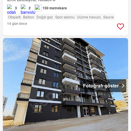
3
2
150 metrekare
Otopark
Balkon
Doğal gaz
Spor salonu
Uüzme havuzu
Sauna
14 gün önce
Fotoğrafı göster