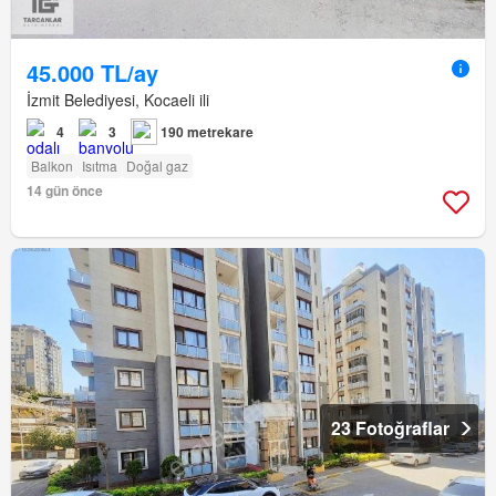
45.000 TL/ay
İzmit Belediyesi, Kocaeli ili
4
3
190 metrekare
Balkon
Isıtma
Doğal gaz
14 gün önce
23 Fotoğraflar