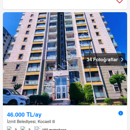
34 Fotoğraflar
46.000 TL/ay
İzmit Belediyesi, Kocaeli ili
3
2
150 metrekare