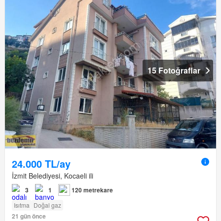
15 Fotoğraflar
24.000 TL/ay
İzmit Belediyesi, Kocaeli ili
3
1
120 metrekare
Isıtma
Doğal gaz
21 gün önce