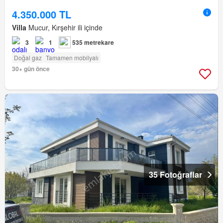
4.350.000 TL
Villa
Mucur, Kırşehir ili içinde
3
1
535 metrekare
Doğal gaz
Tamamen mobilyalı
30+ gün önce
35 Fotoğraflar