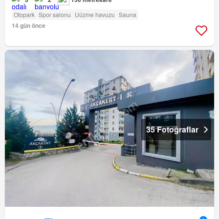
Otopark
Spor salonu
Uüzme havuzu
Sauna
14 gün önce
35 Fotoğraflar