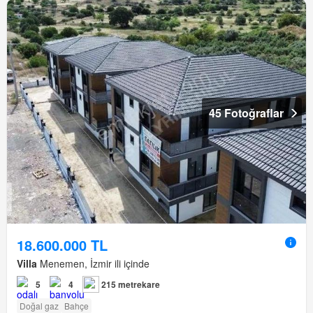
45 Fotoğraflar
18.600.000 TL
Villa
Menemen, İzmir ili içinde
5
4
215 metrekare
Doğal gaz
Bahçe