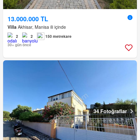
13.000.000 TL
Villa
Akhisar, Manisa ili içinde
2
2
150 metrekare
30+ gün önce
34 Fotoğraflar