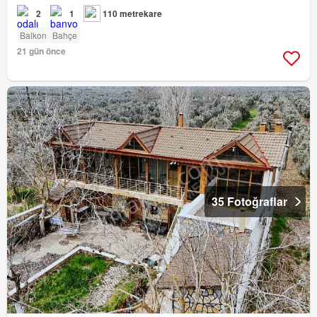
2
1
110 metrekare
Balkon
Bahçe
21 gün önce
35 Fotoğraflar