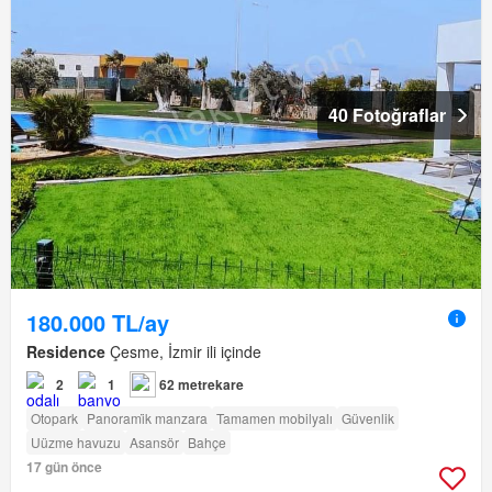
40 Fotoğraflar
180.000 TL/ay
Residence
Çesme, İzmir ili içinde
2
1
62 metrekare
Otopark
Panorami̇k manzara
Tamamen mobilyalı
Güvenlik
Uüzme havuzu
Asansör
Bahçe
17 gün önce