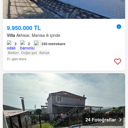
9.950.000 TL
Villa
Akhisar, Manisa ili içinde
3
2
240 metrekare
Balkon
Doğal gaz
Bahçe
21 gün önce
24 Fotoğraflar