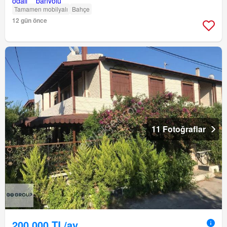
Tamamen mobilyalı
Bahçe
12 gün önce
11 Fotoğraflar
200.000 TL/ay