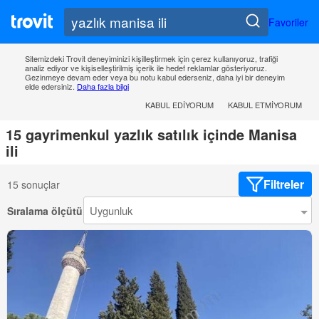
Favoriler
Sitemizdeki Trovit deneyiminizi kişilleştirmek için çerez kullanıyoruz, trafiği
analiz ediyor ve kişiselleştirilmiş içerik ile hedef reklamlar gösteriyoruz.
Gezinmeye devam eder veya bu notu kabul ederseniz, daha iyi bir deneyim
elde edersiniz.
Daha fazla bilgi
KABUL EDIYORUM
KABUL ETMIYORUM
15 gayrimenkul yazlık satılık içinde Manisa
ili
Filtreler
15 sonuçlar
Sıralama ölçütü