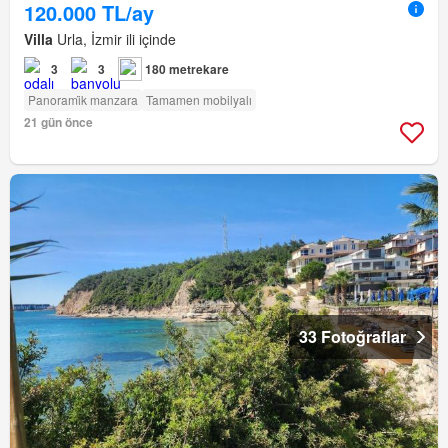
120.000 TL/ay
Villa
Urla, İzmir ili içinde
3
3
180 metrekare
Panorami̇k manzara
Tamamen mobilyalı
21 gün önce
33 Fotoğraflar