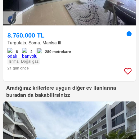
8.750.000 TL
Turgutalp, Soma, Manisa ili
6
2
280 metrekare
Isıtma
Doğal gaz
21 gün önce
Aradığınız kriterlere uygun diğer ev ilanlarına
buradan da bakabilirsinizz