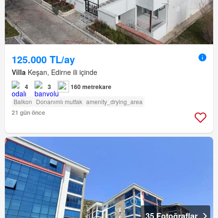
125.000 TL/ay
Villa
Keşan, Edirne ili içinde
4
3
160 metrekare
Balkon
Donanımlı mutfak
amenity_drying_area
21 gün önce
35 Fotoğraflar