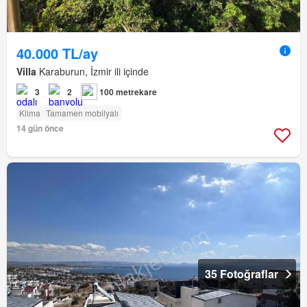
40.000 TL/ay
Villa
Karaburun, İzmir ili içinde
3
2
100 metrekare
Klima
Tamamen mobilyalı
14 gün önce
35 Fotoğraflar