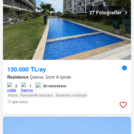
27 Fotoğraflar
130.000 TL/ay
Residence
Çesme, İzmir ili içinde
2
1
80 metrekare
Klima
Panorami̇k manzara
Tamamen mobilyalı
17 gün önce