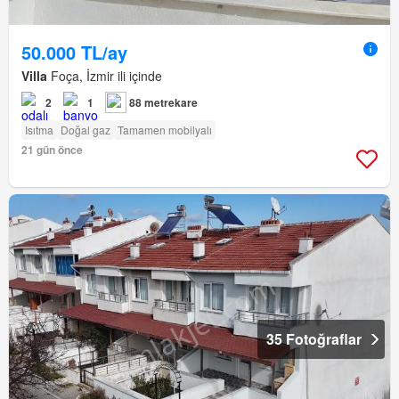
50.000 TL/ay
Villa
Foça, İzmir ili içinde
2
1
88 metrekare
Isıtma
Doğal gaz
Tamamen mobilyalı
21 gün önce
35 Fotoğraflar