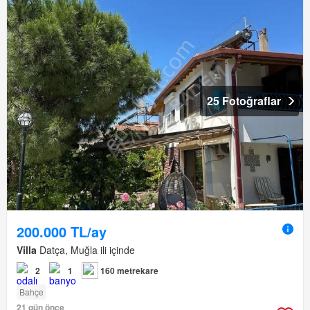
25 Fotoğraflar
200.000 TL/ay
Villa
Datça, Muğla ili içinde
2
1
160 metrekare
Bahçe
21 gün önce