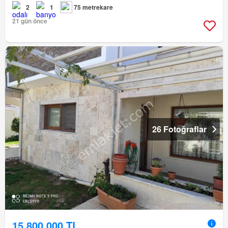
2
1
75 metrekare
21 gün önce
26 Fotoğraflar
15.800.000 TL