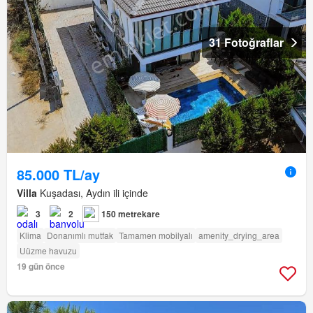
31 Fotoğraflar
85.000 TL/ay
Villa
Kuşadası, Aydın ili içinde
3
2
150 metrekare
Klima
Donanımlı mutfak
Tamamen mobilyalı
amenity_drying_area
Uüzme havuzu
19 gün önce