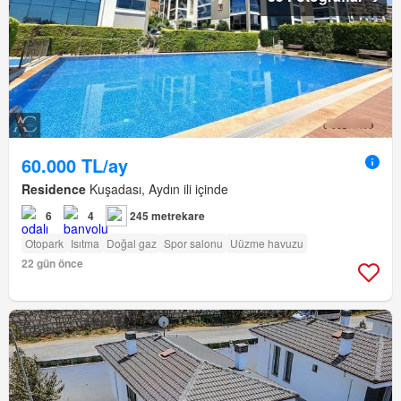
60.000 TL/ay
Residence
Kuşadası, Aydın ili içinde
6
4
245 metrekare
Otopark
Isıtma
Doğal gaz
Spor salonu
Uüzme havuzu
22 gün önce