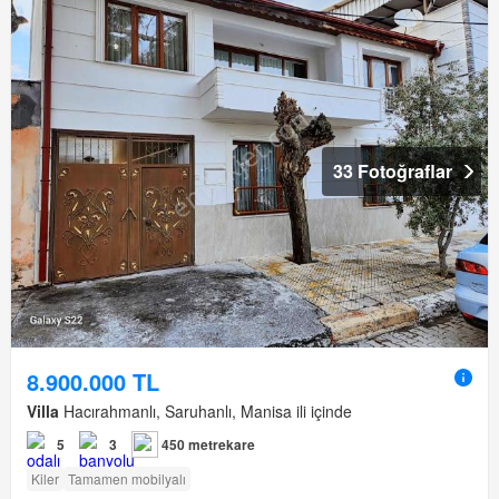
33 Fotoğraflar
8.900.000 TL
Villa
Hacırahmanlı, Saruhanlı, Manisa ili içinde
5
3
450 metrekare
Kiler
Tamamen mobilyalı