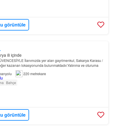
u görüntüle
L
a ili içinde
NCESİYLE İlanımızda yer alan gayrimenkul, Sakarya Karasu /
eğer kazanan lokasyonunda bulunmaktadır.Yatırıma ve oturuma
banyolu
220 metrekare
na
Bahçe
u görüntüle