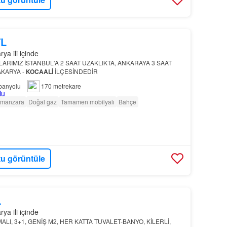
TL
ya ili içinde
LARIMIZ İSTANBUL'A 2 SAAT UZAKLIKTA, ANKARAYA 3 SAAT
AKARYA -
KOCAALİ
İLÇESİNDEDİR
banyolu
170 metrekare
 manzara
Doğal gaz
Tamamen mobilyalı
Bahçe
u görüntüle
L
ya ili içinde
MALI, 3+1, GENİŞ M2, HER KATTA TUVALET-BANYO, KİLERLİ,