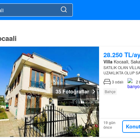
ocaali
28.250 TL/a
Villa
Kocaali, Sakar
SATILIK OLAN VİLLA
UZAKLIKTA OLUP S
3
odalı
2
35 Fotoğraflar
Bahçe
19 gün
Konut
önce