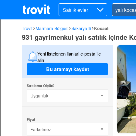
Satılık evler
Trovit
Marmara Bölgesi
Sakarya ili
Kocaali
931 gayrimenkul yalı satılık içinde K
Yeni listelenen ilanlari e-posta ile
alin
Bu aramayı kaydet
Sıralama Ölçütü
Uygunluk
Fiyat
Farketmez