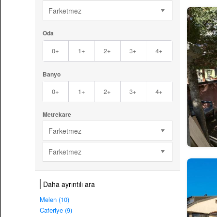
Farketmez
Oda
0+
1+
2+
3+
4+
Banyo
0+
1+
2+
3+
4+
Metrekare
Farketmez
Farketmez
Daha ayrıntılı ara
Melen (10)
Caferiye (9)