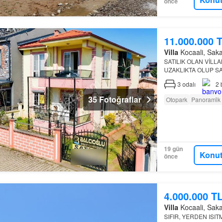
önce
11.000.000 
Villa
Kocaali, Sakar
SATILIK OLAN VİLLA
UZAKLIKTA OLUP S
3
odalı
2
35 Fotoğraflar
Otopark
Panorami̇k
19 gün
Konut
önce
4.000.000 T
Villa
Kocaali, Sakar
SIFIR, YERDEN ISIT