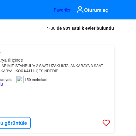
Oturum aç
Favoriler
1-30
de 931 satılık evler bulundu
y
ya ili içinde
LARIMIZ İSTANBUL'A 2 SAAT UZAKLIKTA, ANKARAYA 3 SAAT
AKARYA -
KOCAALİ
İLÇESİNDEDİR…
banyolu
150 metrekare
u görüntüle