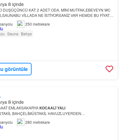
ya ili içinde
O DUŞÜÇÜNCÜ KAT: 2 ADET ODA, MİNİ MUTFAK,EBEVEYN WC
,SAUNABU VİLLADA NE İSTİYORSANİZ VAR HEMDE BU FİYATA
banyolu
250 metrekare
uzu
Sauna
Bahçe
u görüntüle
L
ya ili içinde
ŞAAT EMLAKSAKARYA
KOCAALİ
YALI
TAKİL BAHÇELİMÜSTAKİL HAVUZLUYERDEN
 BANYOLUSAUNA HAMAMÖN CEPHEALIŞVERİŞ MARKETLERİ
banyolu
280 metrekare
 kategorisindeki bu müstakil mülkiyete sahip…