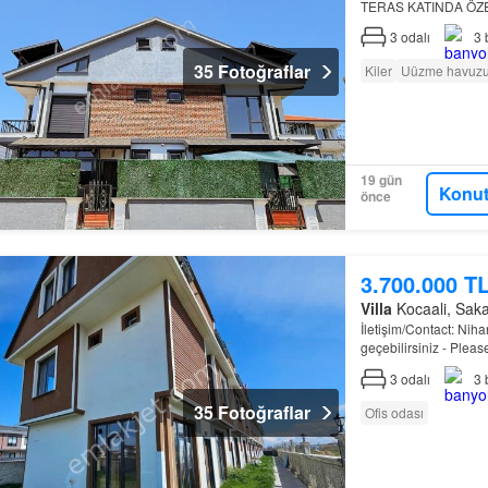
TERAS KATINDA ÖZ
ULTRA LÜKS VİLLAMI
3
odalı
3
DENİZE YÜRÜM…
35 Fotoğraflar
Kiler
Uüzme havuz
19 gün
Konut
önce
3.700.000 T
Villa
Kocaali, Sakar
İletişim/Contact: Nih
geçebilirsiniz - Pleas
Kocaali
- Sakarya -
3
odalı
3
35 Fotoğraflar
Ofis odası