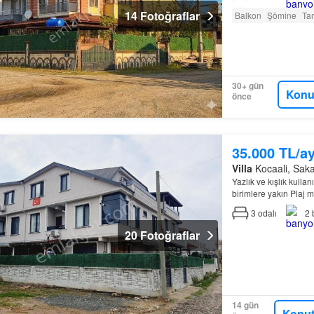
14 Fotoğraflar
Balkon
Şömine
Ta
30+ gün
Konu
önce
35.000 TL/a
Villa
Kocaali, Sakar
Yazlık ve kışlık kulla
birimlere yakın Plaj
3
odalı
2
20 Fotoğraflar
14 gün
Konut