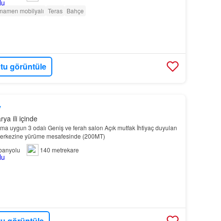
mamen mobilyalı
Teras
Bahçe
tu görüntüle
y
ya ili içinde
nıma uygun ​3 odalı Geniş ve ferah salon Açık mutfak İhtiyaç duyulan
 merkezine yürüme mesafesinde (200MT)
banyolu
140 metrekare
u görüntüle