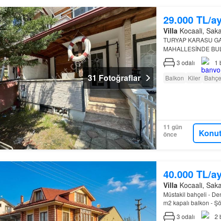
29.000 TL/a
Villa
Kocaali, Sakar
TURYAP KARASU G
MAHALLESİNDE BUL
KİRALIK OLARAK S
3
odalı
1
31 Fotoğraflar
Balkon
Kiler
Bahç
11 gün
Konut
önce
40.000 TL/a
Villa
Kocaali, Sakar
Müstakil bahçeli - Den
m2 kapalı balkon - Şö
kullanıma uygun
3
odalı
2