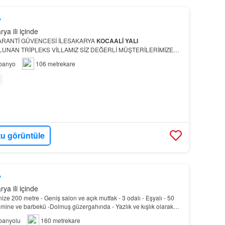
y
ya ili içinde
ARANTİ GÜVENCESİ İLESAKARYA
KOCAALİ
YALI
UNAN TRİPLEKS VİLLAMIZ SİZ DEĞERLİ MÜŞTERİLERİMİZE
UNULMUŞTURVİLLAMIZ
banyo
106 metrekare
e
u görüntüle
y
ya ili içinde
ize 200 metre - Geniş salon ve açık mutfak - 3 odalı - Eşyalı - 50
mine ve barbekü -Dolmuş güzergahında - Yazlık ve kışlık olarak
banyolu
160 metrekare