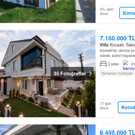
30+ gün
Konu
önce
7.150.000 T
Villa
Kocaali, Sakar
Kocaali'de, denize ço
olarak, sizleri hayal
3
odalı
2
35 Fotoğraflar
Tamamen mobilyalı
17 gün
Konut
önce
8.450.000 T