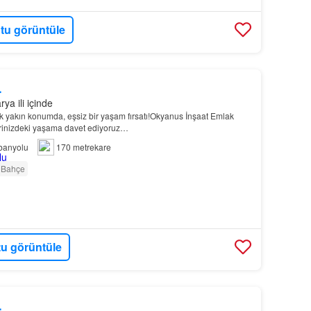
tu görüntüle
L
ya ili içinde
k yakın konumda, eşsiz bir yaşam fırsatı!Okyanus İnşaat Emlak
lerinizdeki yaşama davet ediyoruz…
banyolu
170 metrekare
Bahçe
u görüntüle
L