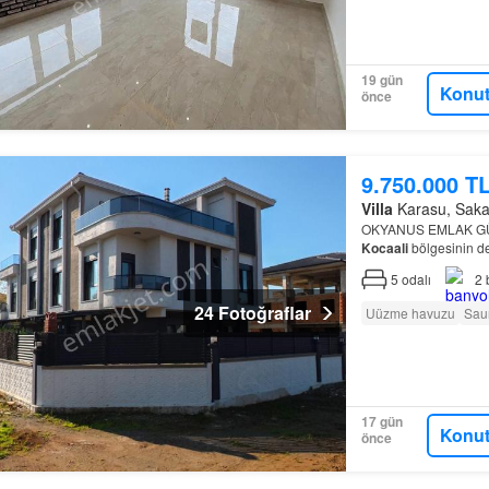
19 gün
Konut
önce
9.750.000 T
Villa
Karasu, Sakary
OKYANUS EMLAK GÜVE
Kocaali
bölgesinin d
5
odalı
2
24 Fotoğraflar
Uüzme havuzu
Sau
17 gün
Konut
önce