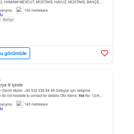
EL HAMAMI MEVCUT, MÜSTAKİL HAVUZ, MÜSTAKİL BAHÇE,
Z SİZ DEĞERLİ MÜŞTERİLİMİZİ BEKLİYOR !ULAŞIM BİLGİLERİ;
banyolu
150 metrekare
u
Bahçe
u görüntüle
L
ya ili içinde
an Demir Mobil: +90 532 236 84 49 Detaylar için iletişime
e do not hesitate to contact for details Ofis Adres:
Yalı
No: 12/A
 TÜRKİYE…
banyolu
140 metrekare