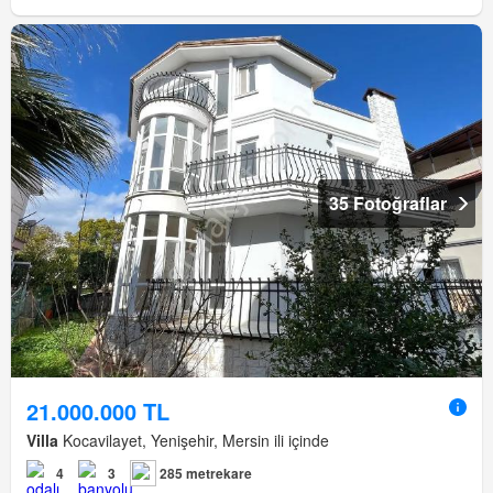
35 Fotoğraflar
21.000.000 TL
Villa
Kocavilayet, Yenişehir, Mersin ili içinde
4
3
285 metrekare