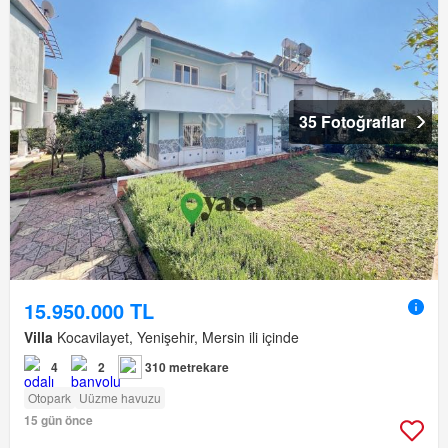
35 Fotoğraflar
15.950.000 TL
Villa
Kocavilayet, Yenişehir, Mersin ili içinde
4
2
310 metrekare
Otopark
Uüzme havuzu
15 gün önce