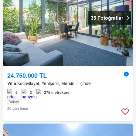
35 Fotoğraflar
24.750.000 TL
Villa
Kocavilayet, Yenişehir, Mersin ili içinde
5
2
275 metrekare
Bahçe
20 gün önce