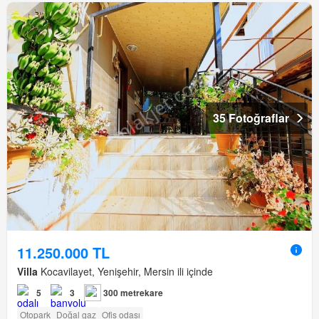
35 Fotoğraflar
11.250.000 TL
Villa
Kocavilayet, Yenişehir, Mersin ili içinde
5
3
300 metrekare
Otopark
Doğal gaz
Ofis odası