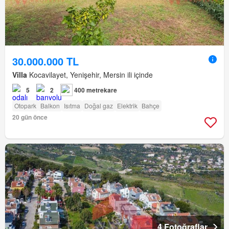
30.000.000 TL
Villa
Kocavilayet, Yenişehir, Mersin ili içinde
5
2
400 metrekare
Otopark
Balkon
Isıtma
Doğal gaz
Elektrik
Bahçe
20 gün önce
4 Fotoğraflar