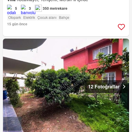
5
3
350 metrekare
Otopark
Elektrik
Çocuk alanı
Bahçe
15 gün önce
12 Fotoğraflar