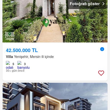
Fotoğrafı göster
42.500.000 TL
Villa
Yenişehir, Mersin ili içinde
5
3
30+ gün önce