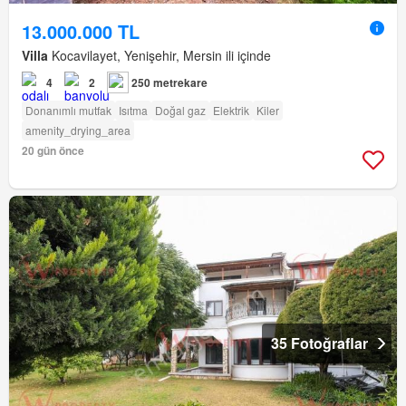
13.000.000 TL
Villa
Kocavilayet, Yenişehir, Mersin ili içinde
4
2
250 metrekare
Donanımlı mutfak
Isıtma
Doğal gaz
Elektrik
Kiler
amenity_drying_area
20 gün önce
35 Fotoğraflar