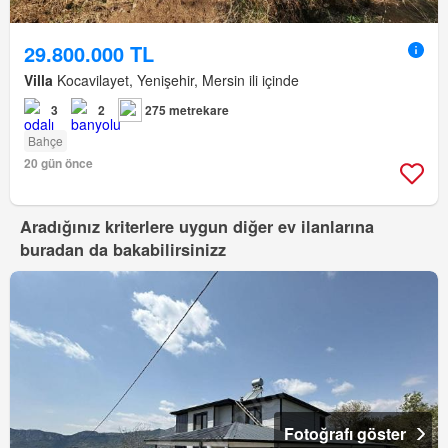
29.800.000 TL
Villa
Kocavilayet, Yenişehir, Mersin ili içinde
3
2
275 metrekare
Bahçe
20 gün önce
Aradığınız kriterlere uygun diğer ev ilanlarına
buradan da bakabilirsinizz
Fotoğrafı göster