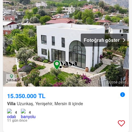
Fotoğrafı göster
15.350.000 TL
Villa
Uzunkaş, Yenişehir, Mersin ili içinde
4
4
11 gün önce