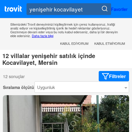
Favoriler
Sitemizdeki Trovit deneyiminizi kişilleştirmek için çerez kullanıyoruz, trafiği
analiz ediyor ve kişiselleştirilmiş içerik ile hedef reklamlar gösteriyoruz.
Gezinmeye devam eder veya bu notu kabul ederseniz, daha iyi bir deneyim
elde edersiniz.
Daha fazla bilgi
KABUL EDIYORUM
KABUL ETMIYORUM
12 villalar yenişehir satılık içinde
Kocavilayet, Mersin
Filtreler
12 sonuçlar
Sıralama ölçütü