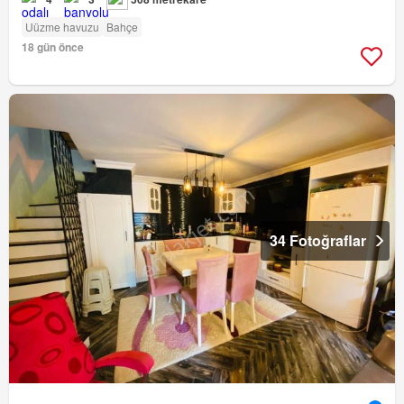
Uüzme havuzu
Bahçe
18 gün önce
34 Fotoğraflar