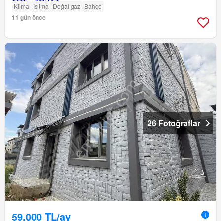
Klima
Isıtma
Doğal gaz
Bahçe
11 gün önce
26 Fotoğraflar
59.000 TL/ay