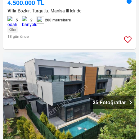
4.500.000 TL
Villa
Bozkır, Turgutlu, Manisa ili içinde
5
2
200 metrekare
Kiler
18 gün önce
35 Fotoğraflar