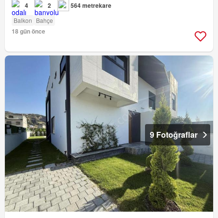
4
2
564 metrekare
Balkon
Bahçe
18 gün önce
9 Fotoğraflar