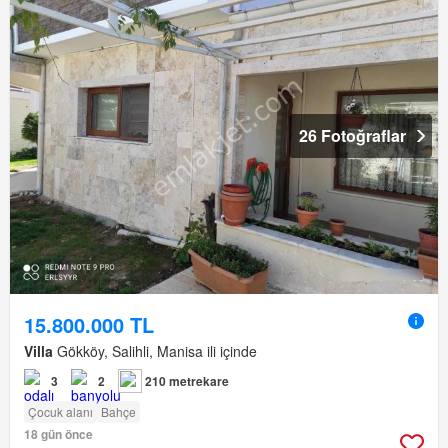
26 Fotoğraflar
15.800.000 TL
Villa
Gökköy, Salihli, Manisa ili içinde
3
2
210 metrekare
Çocuk alanı
Bahçe
18 gün önce