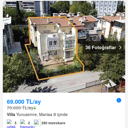
36 Fotoğraflar
69.000 TL/ay
70.000 TL/ay
Villa
Yunusemre, Manisa ili içinde
5
2
280 metrekare