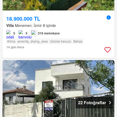
18.900.000 TL
Villa
Menemen, İzmir ili içinde
5
5
316 metrekare
Klima
amenity_drying_area
Uüzme havuzu
Bahçe
14 gün önce
22 Fotoğraflar