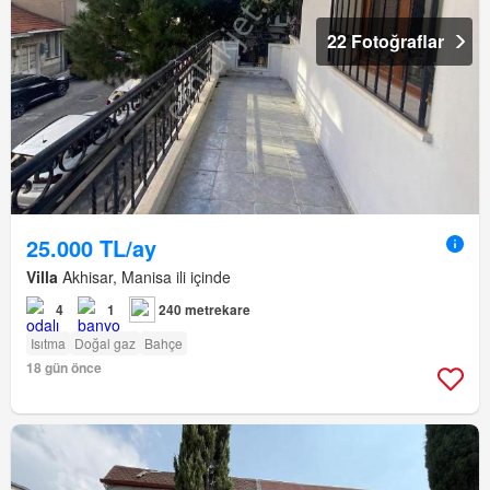
22 Fotoğraflar
25.000 TL/ay
Villa
Akhisar, Manisa ili içinde
4
1
240 metrekare
Isıtma
Doğal gaz
Bahçe
18 gün önce