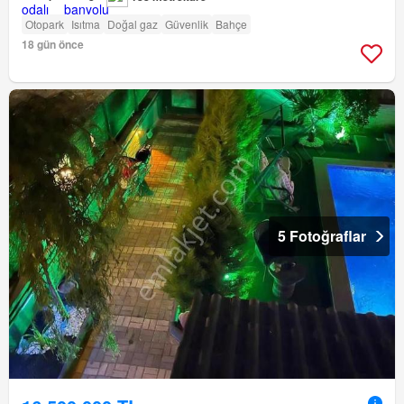
Otopark
Isıtma
Doğal gaz
Güvenlik
Bahçe
18 gün önce
5 Fotoğraflar