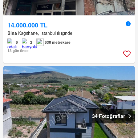
14.000.000 TL
Bina
Kağıthane, İstanbul ili içinde
6
2
630 metrekare
18 gün önce
34 Fotoğraflar