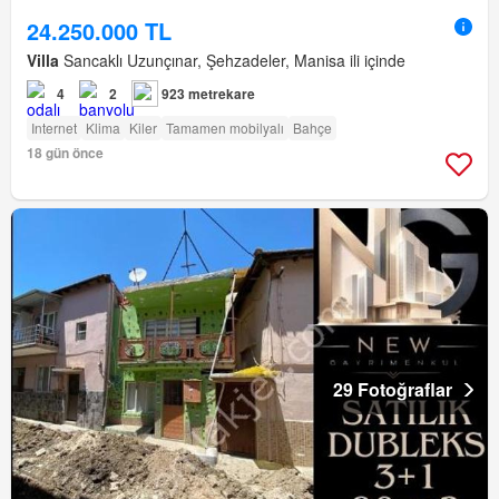
24.250.000 TL
Villa
Sancaklı Uzunçınar, Şehzadeler, Manisa ili içinde
4
2
923 metrekare
Internet
Klima
Kiler
Tamamen mobilyalı
Bahçe
18 gün önce
29 Fotoğraflar