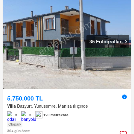
35 Fotoğraflar
5.750.000 TL
Villa
Dazyurt, Yunusemre, Manisa ili içinde
3
3
120 metrekare
Otopark
30+ gün önce