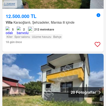
12.500.000 TL
Villa
Karaoğlanlı, Şehzadeler, Manisa ili içinde
5
2
212 metrekare
Kiler
Spor salonu
Uüzme havuzu
Bahçe
18 gün önce
20 Fotoğraflar