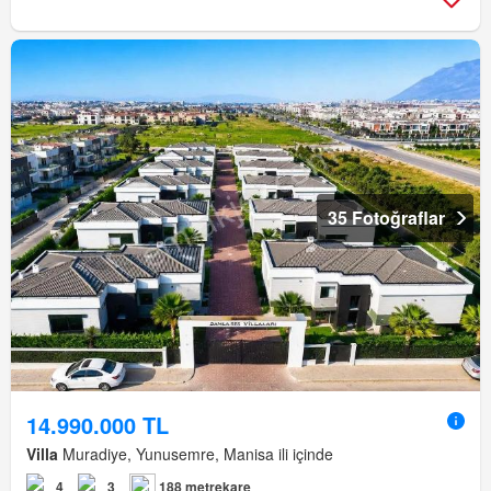
35 Fotoğraflar
14.990.000 TL
Villa
Muradiye, Yunusemre, Manisa ili içinde
4
3
188 metrekare