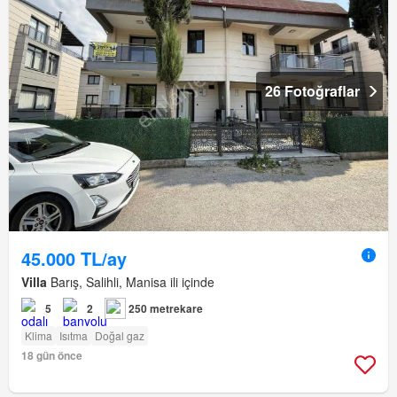
26 Fotoğraflar
45.000 TL/ay
Villa
Barış, Salihli, Manisa ili içinde
5
2
250 metrekare
Klima
Isıtma
Doğal gaz
18 gün önce