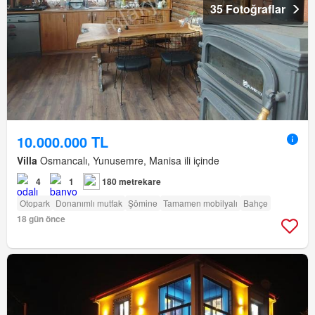
35 Fotoğraflar
10.000.000 TL
Villa
Osmancalı, Yunusemre, Manisa ili içinde
4
1
180 metrekare
Otopark
Donanımlı mutfak
Şömine
Tamamen mobilyalı
Bahçe
18 gün önce