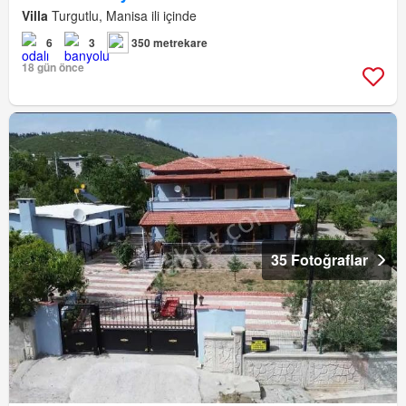
Villa
Turgutlu, Manisa ili içinde
6
3
350 metrekare
18 gün önce
35 Fotoğraflar