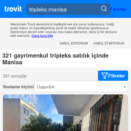
Favoriler
Sitemizdeki Trovit deneyiminizi kişilleştirmek için çerez kullanıyoruz, trafiği
analiz ediyor ve kişiselleştirilmiş içerik ile hedef reklamlar gösteriyoruz.
Gezinmeye devam eder veya bu notu kabul ederseniz, daha iyi bir deneyim
elde edersiniz.
Daha fazla bilgi
KABUL EDIYORUM
KABUL ETMIYORUM
321 gayrimenkul tripleks satılık içinde
Manisa
Filtreler
321 sonuçlar
Sıralama ölçütü