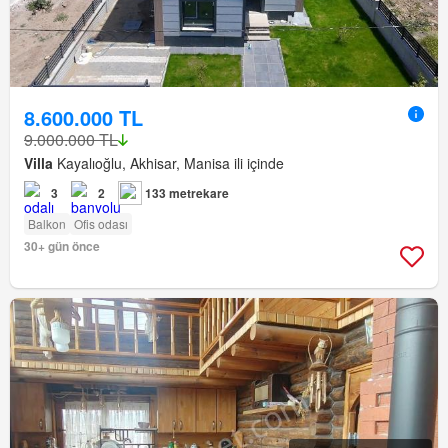
8.600.000 TL
9.000.000 TL
Villa
Kayalıoğlu, Akhisar, Manisa ili içinde
3
2
133 metrekare
Balkon
Ofis odası
30+ gün önce