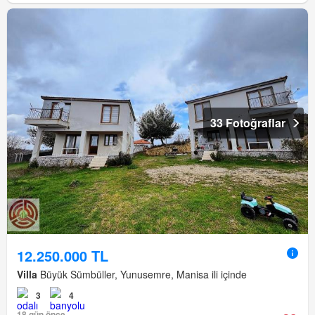
33 Fotoğraflar
12.250.000 TL
Villa
Büyük Sümbüller, Yunusemre, Manisa ili içinde
3
4
18 gün önce