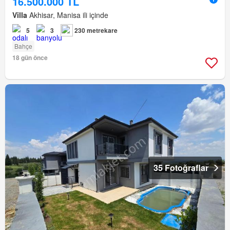
16.500.000 TL
Villa
Akhisar, Manisa ili içinde
5
3
230 metrekare
Bahçe
18 gün önce
35 Fotoğraflar