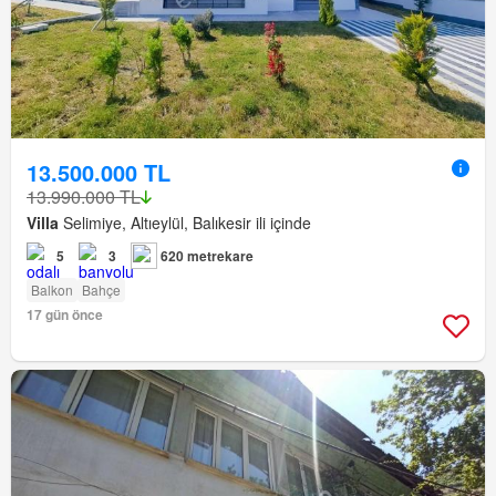
13.500.000 TL
13.990.000 TL
Villa
Selimiye, Altıeylül, Balıkesir ili içinde
5
3
620 metrekare
Balkon
Bahçe
17 gün önce