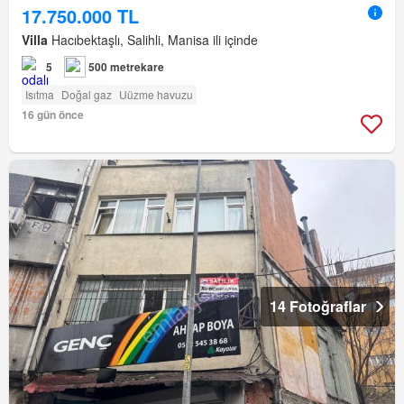
17.750.000 TL
Villa
Hacıbektaşlı, Salihli, Manisa ili içinde
5
500 metrekare
Isıtma
Doğal gaz
Uüzme havuzu
16 gün önce
14 Fotoğraflar