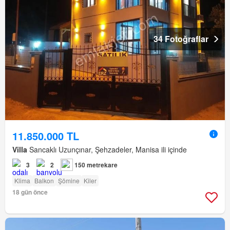
34 Fotoğraflar
11.850.000 TL
Villa
Sancaklı Uzunçınar, Şehzadeler, Manisa ili içinde
3
2
150 metrekare
Klima
Balkon
Şömine
Kiler
18 gün önce