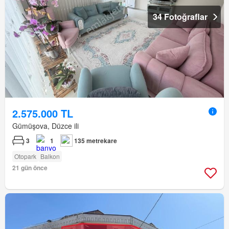
34 Fotoğraflar
2.575.000 TL
Gümüşova, Düzce ili
3
1
135 metrekare
Otopark
Balkon
21 gün önce