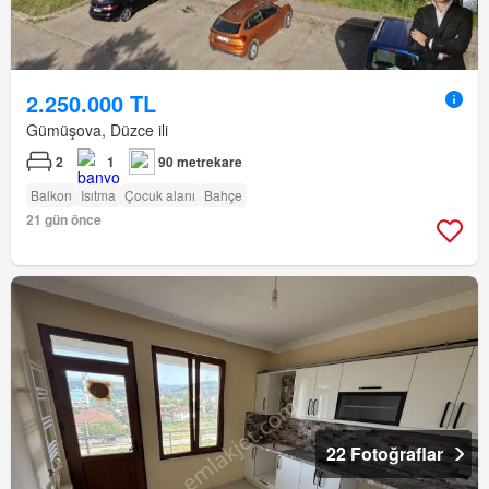
2.250.000 TL
Gümüşova, Düzce ili
2
1
90 metrekare
Balkon
Isıtma
Çocuk alanı
Bahçe
21 gün önce
22 Fotoğraflar