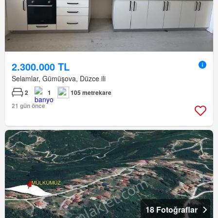
2.300.000 TL
Selamlar, Gümüşova, Düzce ili
2
1
105 metrekare
21 gün önce
18 Fotoğraflar