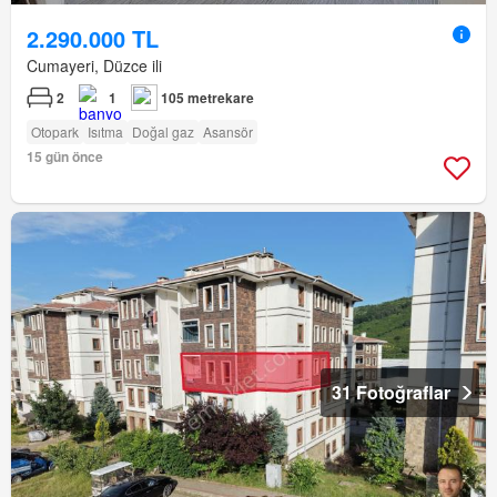
2.290.000 TL
Cumayeri, Düzce ili
2
1
105 metrekare
Otopark
Isıtma
Doğal gaz
Asansör
15 gün önce
31 Fotoğraflar