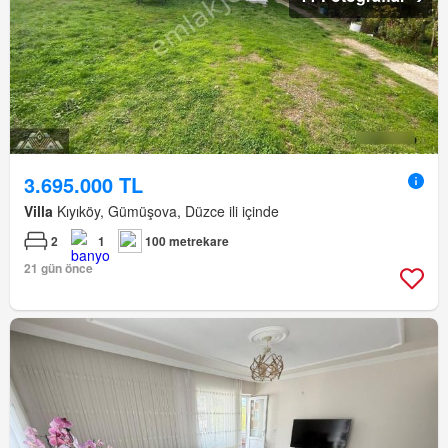
3.695.000 TL
Villa
Kıyıköy, Gümüşova, Düzce ili içinde
2
1
100 metrekare
21 gün önce