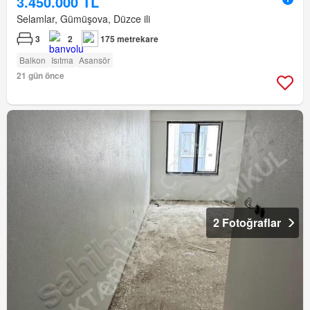
3.450.000 TL
Selamlar, Gümüşova, Düzce ili
3
2
175 metrekare
Balkon
Isıtma
Asansör
21 gün önce
2 Fotoğraflar