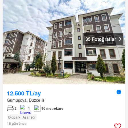
35 Fotoğraflar
12.500 TL/ay
Gümüşova, Düzce ili
2
1
90 metrekare
Otopark
Asansör
16 gün önce