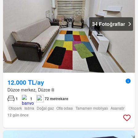
34 Fotoğraflar
12.000 TL/ay
Düzce merkez, Düzce ili
1
1
72 metrekare
Otopark
Isıtma
Doğal gaz
Ofis odası
Tamamen mobilyalı
Asansör
12 gün önce