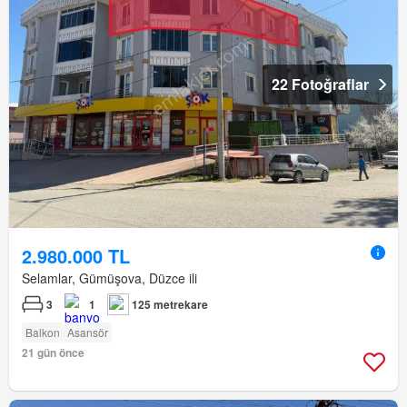
22 Fotoğraflar
2.980.000 TL
Selamlar, Gümüşova, Düzce ili
3
1
125 metrekare
Balkon
Asansör
21 gün önce