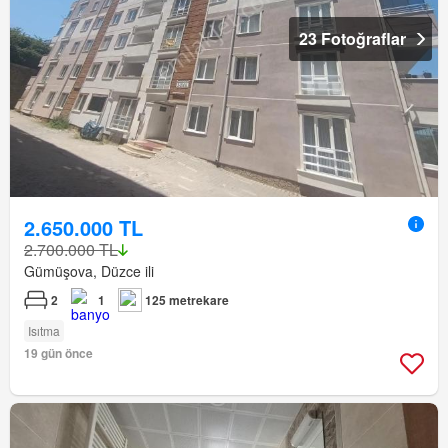
23 Fotoğraflar
2.650.000 TL
2.700.000 TL
Gümüşova, Düzce ili
2
1
125 metrekare
Isıtma
19 gün önce