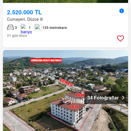
2.520.000 TL
Cumayeri, Düzce ili
3
1
125 metrekare
21 gün önce
34 Fotoğraflar