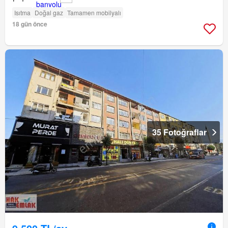
Isıtma
Doğal gaz
Tamamen mobilyalı
18 gün önce
35 Fotoğraflar