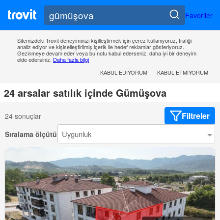
Favoriler
Sitemizdeki Trovit deneyiminizi kişilleştirmek için çerez kullanıyoruz, trafiği
analiz ediyor ve kişiselleştirilmiş içerik ile hedef reklamlar gösteriyoruz.
Gezinmeye devam eder veya bu notu kabul ederseniz, daha iyi bir deneyim
elde edersiniz.
Daha fazla bilgi
KABUL EDIYORUM
KABUL ETMIYORUM
24 arsalar satılık içinde Gümüşova
Filtreler
24 sonuçlar
Sıralama ölçütü