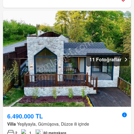
11 Fotoğraflar
6.490.000 TL
Villa
Yeşilyayla, Gümüşova, Düzce ili içinde
2
1
80 metrekare