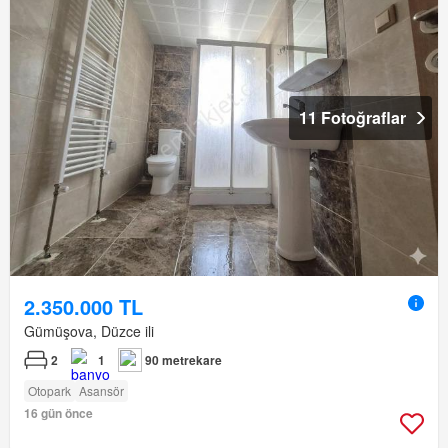
11 Fotoğraflar
2.350.000 TL
Gümüşova, Düzce ili
2
1
90 metrekare
Otopark
Asansör
16 gün önce