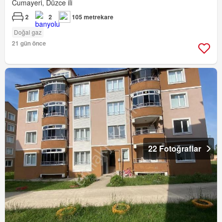
Cumayeri, Düzce ili
2
2
105 metrekare
Doğal gaz
21 gün önce
22 Fotoğraflar