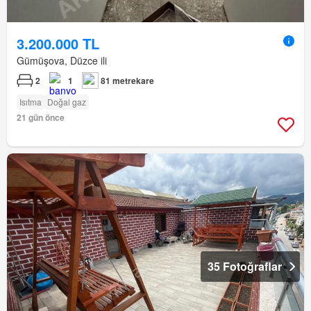
3.200.000 TL
Gümüşova, Düzce ili
2
1
81 metrekare
Isıtma
Doğal gaz
21 gün önce
35 Fotoğraflar