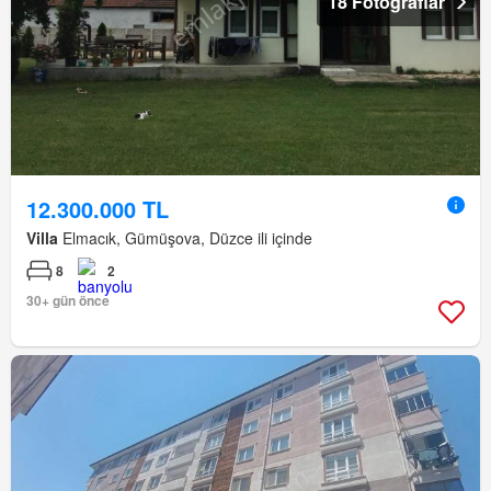
18 Fotoğraflar
12.300.000 TL
Villa
Elmacık, Gümüşova, Düzce ili içinde
8
2
30+ gün önce