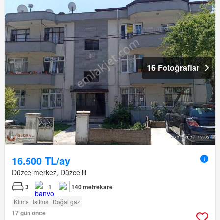
16 Fotoğraflar
16.500 TL/ay
Düzce merkez, Düzce ili
3
1
140 metrekare
Klima
Isıtma
Doğal gaz
17 gün önce