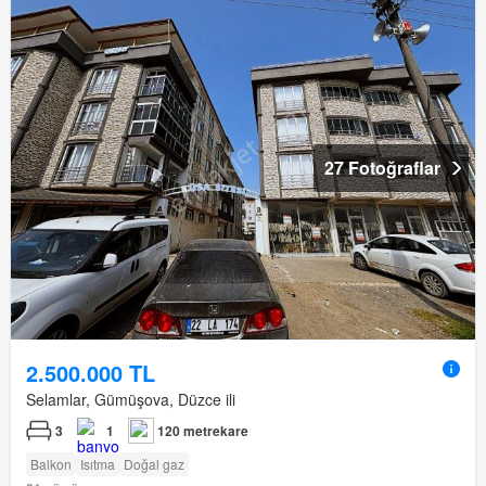
27 Fotoğraflar
2.500.000 TL
Selamlar, Gümüşova, Düzce ili
3
1
120 metrekare
Balkon
Isıtma
Doğal gaz