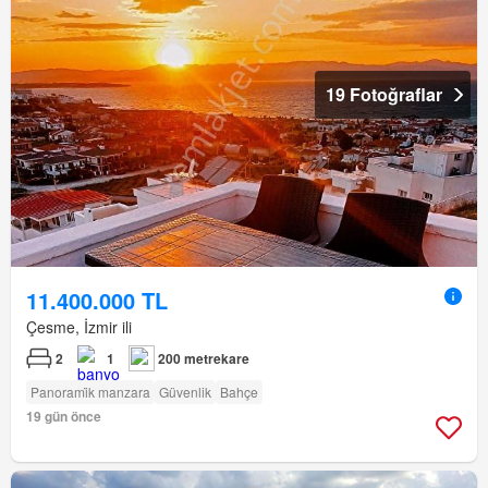
19 Fotoğraflar
11.400.000 TL
Çesme, İzmir ili
2
1
200 metrekare
Panorami̇k manzara
Güvenlik
Bahçe
19 gün önce