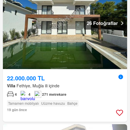
26 Fotoğraflar
22.000.000 TL
Villa
Fethiye, Muğla ili içinde
4
4
271 metrekare
Tamamen mobilyalı
Uüzme havuzu
Bahçe
19 gün önce