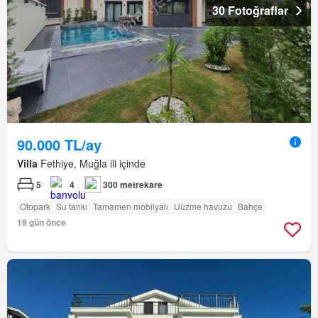
30 Fotoğraflar
90.000 TL/ay
Villa
Fethiye, Muğla ili içinde
5
4
300 metrekare
Otopark
Su tankı
Tamamen mobilyalı
Uüzme havuzu
Bahçe
19 gün önce