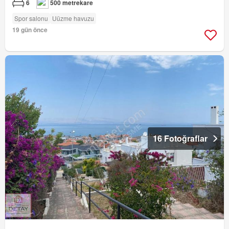
6
500 metrekare
Spor salonu
Uüzme havuzu
19 gün önce
16 Fotoğraflar