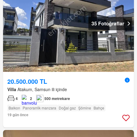
35 Fotoğraflar
20.500.000 TL
Villa
Atakum, Samsun ili içinde
4
2
500 metrekare
Balkon
Panorami̇k manzara
Doğal gaz
Şömine
Bahçe
19 gün önce