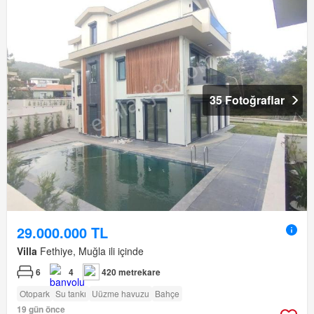
35 Fotoğraflar
29.000.000 TL
Villa
Fethiye, Muğla ili içinde
6
4
420 metrekare
Otopark
Su tankı
Uüzme havuzu
Bahçe
19 gün önce