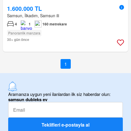
1.600.000 TL
Samsun, İlkadım, Samsun ili
4
1
160 metrekare
Panorami̇k manzara
30+ gün önce
1
Aramanıza uygun yeni ilanlardan ilk siz haberdar olun:
samsun dubleks ev
Teklifleri e-postayla al