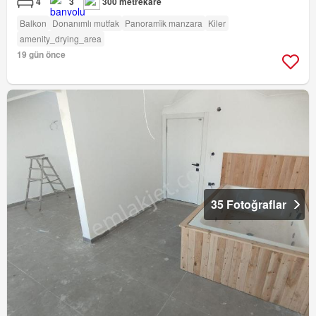
4
3
300 metrekare
Balkon
Donanımlı mutfak
Panorami̇k manzara
Kiler
amenity_drying_area
19 gün önce
35 Fotoğraflar