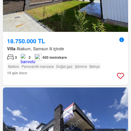
18.750.000 TL
Villa
Atakum, Samsun ili içinde
3
2
400 metrekare
Balkon
Panorami̇k manzara
Doğal gaz
Şömine
Bahçe
19 gün önce