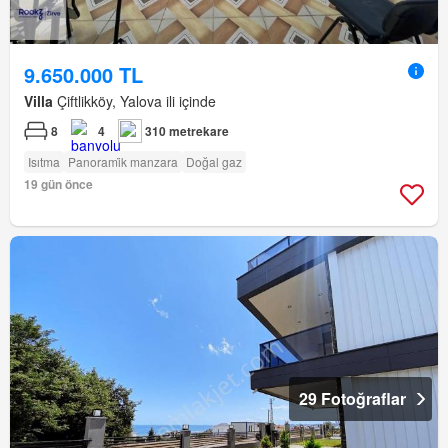
9.650.000 TL
Villa
Çiftlikköy, Yalova ili içinde
8
4
310 metrekare
Isıtma
Panorami̇k manzara
Doğal gaz
19 gün önce
29 Fotoğraflar