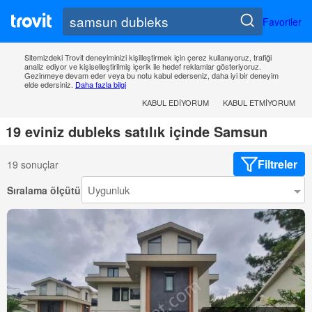
Favoriler
Sitemizdeki Trovit deneyiminizi kişilleştirmek için çerez kullanıyoruz, trafiği
analiz ediyor ve kişiselleştirilmiş içerik ile hedef reklamlar gösteriyoruz.
Gezinmeye devam eder veya bu notu kabul ederseniz, daha iyi bir deneyim
elde edersiniz.
Daha fazla bilgi
KABUL EDIYORUM
KABUL ETMIYORUM
19 eviniz dubleks satılık içinde Samsun
Filtreler
19 sonuçlar
Sıralama ölçütü