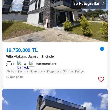
35 Fotoğraflar
18.750.000 TL
Villa
Atakum, Samsun ili içinde
3
3
400 metrekare
Balkon
Panorami̇k manzara
Doğal gaz
Şömine
Bahçe
19 gün önce