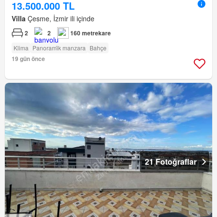
13.500.000 TL
Villa
Çesme, İzmir ili içinde
2
2
160 metrekare
Klima
Panorami̇k manzara
Bahçe
19 gün önce
21 Fotoğraflar