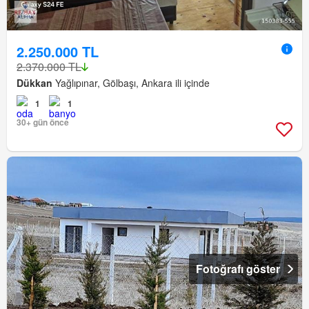
2.250.000 TL
2.370.000 TL
Dükkan
Yağlıpınar, Gölbaşı, Ankara ili içinde
1
1
30+ gün önce
Fotoğrafı göster