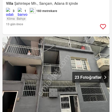
Villa
Şahintepe Mh., Sarıçam, Adana ili içinde
3
1
160 metrekare
Klima
Bahçe
13 gün önce
23 Fotoğraflar