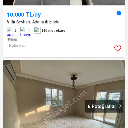
10.000 TL/ay
Villa
Seyhan, Adana ili içinde
2
1
110 metrekare
Klima
19 gün önce
8 Fotoğraflar