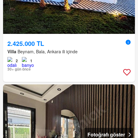
2.425.000 TL
Villa
Beynam, Bala, Ankara ili içinde
2
1
30+ gün önce
Fotoğrafı göster