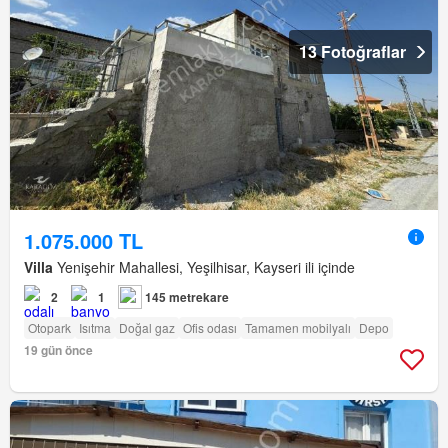
13 Fotoğraflar
1.075.000 TL
Villa
Yenişehir Mahallesi, Yeşilhisar, Kayseri ili içinde
2
1
145 metrekare
Otopark
Isıtma
Doğal gaz
Ofis odası
Tamamen mobilyalı
Depo
19 gün önce