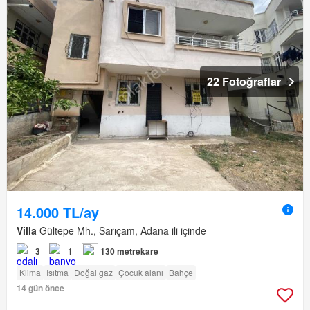
22 Fotoğraflar
14.000 TL/ay
Villa
Gültepe Mh., Sarıçam, Adana ili içinde
3
1
130 metrekare
Klima
Isıtma
Doğal gaz
Çocuk alanı
Bahçe
14 gün önce