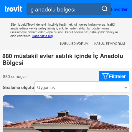
Favoriler
Sitemizdeki Trovit deneyiminizi kişilleştirmek için çerez kullanıyoruz, trafiği
analiz ediyor ve kişiselleştirilmiş içerik ile hedef reklamlar gösteriyoruz.
Gezinmeye devam eder veya bu notu kabul ederseniz, daha iyi bir deneyim
elde edersiniz.
Daha fazla bilgi
KABUL EDIYORUM
KABUL ETMIYORUM
880 müstakil evler satılık içinde İç Anadolu
Bölgesi
Filtreler
880 sonuçlar
Sıralama ölçütü