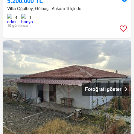
5.200.000 TL
Villa
Oğulbey, Gölbaşı, Ankara ili içinde
4
1
10 gün önce
Fotoğrafı göster