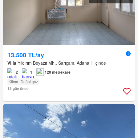
13.500 TL/ay
Villa
Yıldırım Beyazıt Mh., Sarıçam, Adana ili içinde
2
1
120 metrekare
Klima
Doğal gaz
13 gün önce