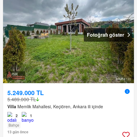
Fotoğrafı göster
5.249.000 TL
5.489.000 TL
Villa
Memlik Mahallesi, Keçiören, Ankara ili içinde
2
1
Bahçe
13 gün önce