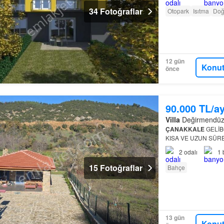
34 Fotoğraflar
Otopark
Isıtma
Doğ
12 gün
Konut
önce
90.000 TL/a
Villa
Değirmendüzü,
ÇANAKKALE
GELİB
KISA VE UZUN SÜRE
BAŞBAŞA BİR YAŞA
2
odalı
1
17TAŞINMAZ TİC.YE
15 Fotoğraflar
Bahçe
13 gün
Konut