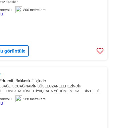
ız kiralıktır
banyolu
200 metrekare
u görüntüle
y
dremit, Balıkesir ili içinde
 SAĞLIK OCAĞINAMİNİBÜSEECZANELEREZİNCİR
 FIRINLARA TÜM İHTİYAÇLARA YÜRÜME MESAFESİN'DE​TÜM
KLAYINIZ;​
ÇANAKKALE
banyolu
128 metrekare