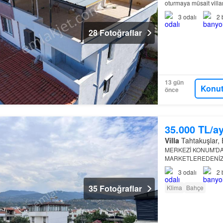
oturmaya müsait villam
3
odalı
2
28 Fotoğraflar
13 gün
Konut
önce
35.000 TL/a
Villa
Tahtakuşlar, E
MERKEZİ KONUM'DA
MARKETLEREDENİZE
İLANLARIMIZ İÇİN TI
3
odalı
2
35 Fotoğraflar
Klima
Bahçe