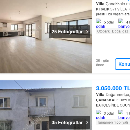
Villa
Çanakkale mer
KİRALIK 5+1 VİLLA | G
prestijli bir yaşam ara
seçkin bir site içeris
5
odalı
4
25 Fotoğraflar
Otopark
Doğal gaz
30+ gün
Konu
önce
3.050.000 T
Villa
Dağahmetçe, B
ÇANAKKALE
BAYRA
BAHÇESİNDE ODUNL
EBEVEYN BANYOLU 
3
odalı
1
35 Fotoğraflar
Tamamen mobilyalı