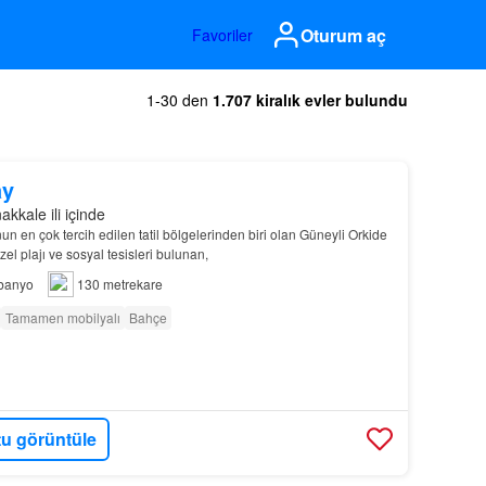
Oturum aç
Favoriler
1-30 den
1.707 kiralık evler bulundu
ay
kkale ili içinde
un en çok tercih edilen tatil bölgelerinden biri olan Güneyli Orkide
özel plajı ve sosyal tesisleri bulunan,
banyo
130 metrekare
Tamamen mobilyalı
Bahçe
u görüntüle