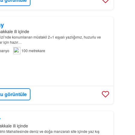
ay
kkale ili içinde
i’nde konumlanan müstakil 2+1 eşyalı yazlığımız, huzurlu ve
lar için hazır…
banyo
100 metrekare
u görüntüle
y
kale ili içinde
hlı Mahallesinde deniz ve doğa manzaralı site içinde yaz kış