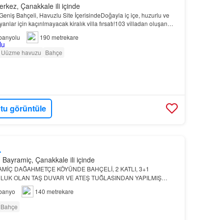
kez, Çanakkale ili içinde
eniş Bahçeli, Havuzlu Site İçerisindeDoğayla iç içe, huzurlu ve
yanlar için kaçırılmayacak kiralık villa fırsatı!103 villadan oluşan
inde yer alan villamız, ge…
banyolu
190 metrekare
Uüzme havuzu
Bahçe
tu görüntüle
L
ayramiç, Çanakkale ili içinde
MİÇ DAĞAHMETÇE KÖYÜNDE BAHÇELİ, 2 KATLI, 3+1
UK OLAN TAŞ DUVAR VE ATEŞ TUĞLASINDAN YAPILMIŞ
KÖYEVİMİZ *TAKS
banyo
140 metrekare
Bahçe