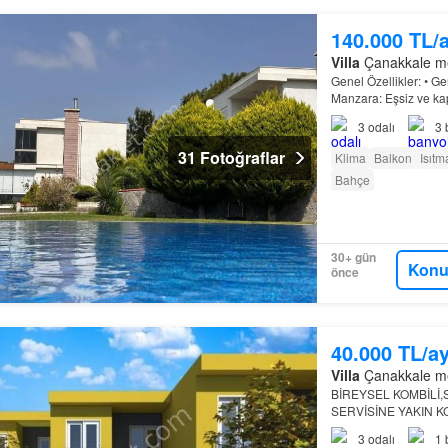
140.000 TL/
Villa
Çanakkale mer
Genel Özellikler: • Ge
Manzara: Eşsiz ve 
3
odalı
3
31 Fotoğraflar
Klima
Balkon
Isıtm
Bahçe
30+ gün
Konu
önce
40.000 TL/a
Villa
Çanakkale mer
BİREYSEL KOMBİLİ,
SERVİSİNE YAKIN K
İÇERİSİNDEDOĞA İL
3
odalı
1
arayanlar için ideal…