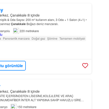
ay
kez, Çanakkale ili içinde
nişlik & Oda Sayısı: 200 m² kullanım alanı, 3 Oda + 1 Salon (4+1) •
kapanmaz
Çanakkale
Boğazı deniz manzaralı.
banyolu
220 metrekare
a
Panorami̇k manzara
Doğal gaz
Şömine
Tamamen mobilyalı
tu görüntüle
y
kez, Çanakkale ili içinde
SİTE İÇERİSİNDEFEN LİSESİNE,KOLEJLERE VE ARAÇ
ONUMDAFİBER İNTER ALT YAPISINA SAHİP HAVUZLU SİRE
E İÇ İÇE
ÇANAKKALE
Çanakkale
Merkez’de 3+1 kiralık villa
banyo
150 metrekare