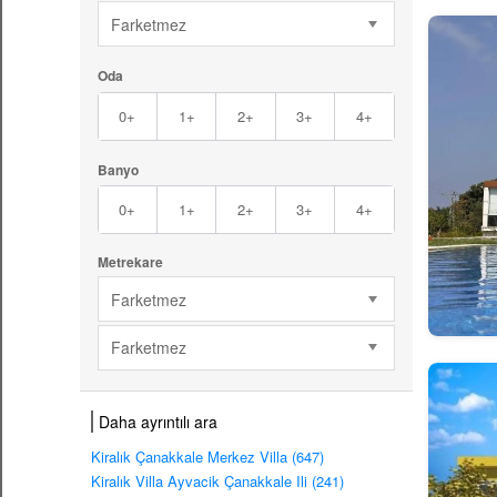
Farketmez
Oda
0+
1+
2+
3+
4+
Banyo
0+
1+
2+
3+
4+
Metrekare
Farketmez
Farketmez
Daha ayrıntılı ara
Kiralık Çanakkale Merkez Villa (647)
Kiralık Villa Ayvacik Çanakkale Ili (241)