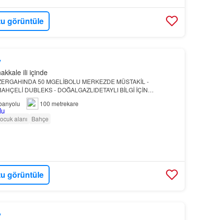
u görüntüle
y
kkale ili içinde
ZERGAHINDA 50 MGELİBOLU MERKEZDE MÜSTAKİL -
HÇELİ DUBLEKS - DOĞALGAZLIDETAYLI BİLGİ İÇİN
RE0541 678 2399
Çanakkale
banyolu
100 metrekare
ocuk alanı
Bahçe
u görüntüle
y