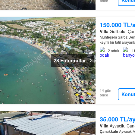
önce
150.000 TL/
Villa
Gelibolu, Çana
Muhteşem Saroz Deniz
keyifli bir tatil arayan
2
odalı
1
28 Fotoğraflar
14 gün
Konut
önce
35.000 TL/a
Villa
Ayvacik, Çanak
Çanakkale
Ayvacık Mı