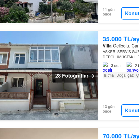
11 gün
Konut
önce
35.000 TL/a
Villa
Gelibolu, Çana
ASKERİ SERVİS GÜ
DEPOLUMÜSTAKİL BA
ARAYABİLİRSİNİZEM
3
odalı
2
28 Fotoğraflar
Isıtma
Doğal gaz
Ç
13 gün
Konut
önce
70.000 TL/a