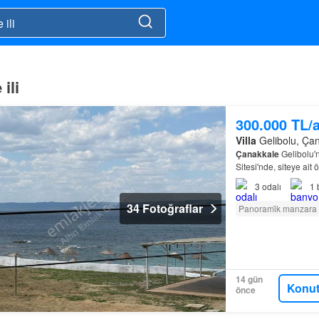
ili
300.000 TL/
Villa
Gelibolu, Çana
Çanakkale
Gelibolu'n
Sitesi'nde, siteye ait 
3
odalı
1
34 Fotoğraflar
Panorami̇k manzara
14 gün
Konut
önce