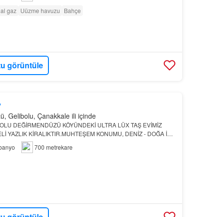
al gaz
Uüzme havuzu
Bahçe
u görüntüle
y
 Gelibolu, Çanakkale ili içinde
OLU DEĞİRMENDÜZÜ KÖYÜNDEKİ ULTRA LÜX TAŞ EVİMİZ
Lİ YAZLIK KİRALIKTIR.MUHTEŞEM KONUMU, DENİZ - DOĞA İLE
M NUSRET GÖNÜLTAŞ GELİBOLU KAÇMAZ EMLAK0507 452 86
banyo
700 metrekare
TKİ NO…
u görüntüle