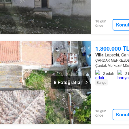
18 gün
Konut
önce
1.800.000 T
Villa
Lapseki, Çanak
ÇARDAK MERKEZDE 
Çardak Merkez✅ Müstak
2
odalı
2
8 Fotoğraflar
Bahçe
18 gün
Konut
önce