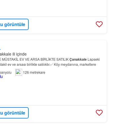
u görüntüle
L
kale ili içinde
MÜSTAKİL EV VE ARSA BİRLİKTE SATILIK
Çanakkale
Lapseki
il ev ve arsası birlikte satılıktır.✅ Köy meydanına, marketlere
banyolu
126 metrekare
u görüntüle