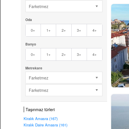
Farketmez
Oda
0+
1+
2+
3+
4+
Banyo
0+
1+
2+
3+
4+
Metrekare
Farketmez
Farketmez
Taşınmaz türleri
Kiralık Amasra (167)
Kiralık Daire Amasra (161)