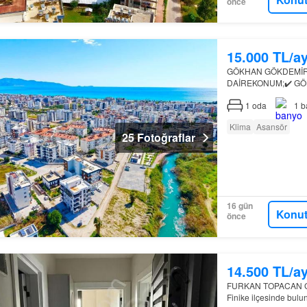
önce
15.000 TL/a
GÖKHAN GÖKDEMİR'
DAİREKONUM;✔️ GÖ
MESAFEDE✔️ BÜYÜ
1
oda
1
b
MESAFESİNDEÖZELLİ
Klima
Asansör
25 Fotoğraflar
16 gün
Konut
önce
14.500 TL/a
FURKAN TOPACAN GA
Finike ilçesinde bulun