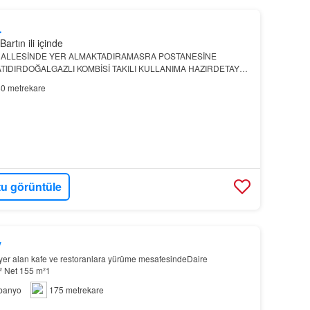
L
artın ili içinde
ALLESİNDE YER ALMAKTADIRAMASRA POSTANESİNE
TIDIRDOĞALGAZLI KOMBİSİ TAKILI KULLANIMA HAZIRDETAYLI
 İLETİŞİM
0 metrekare
u görüntüle
y
er alan kafe ve restoranlara yürüme mesafesindeDaire
m² Net 155 m²1
banyo
175 metrekare