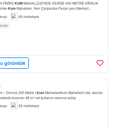
 FİNİKE
KUM
MAHALLESİ’NDE DENİZE 400 METRE KİRALIK
inike
Kum
Mahallesi, Yeni Çarşamba Pazarı yanı.Merkezi
anyo
60 metrekare
ansör
u görüntüle
y
re – Denize 200 Metre |
Kum
MahallesiKum Mahallesi’nde, denize
afede bulunan 48 m² net kullanım alanına sahip
anyo
55 metrekare