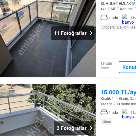
SUHULET EMLAKTAN
1+1 DAİRE Konum: F
konumda yer
1
oda
1
b
Otopark
Balkon
As
11 Fotoğraflar
19 gün
Konut
önce
15.000 TL/a
Kiralık 1+1 Geniş Dai
sadece 200 metre mes
1
oda
1
b
Klima
3 Fotoğraflar