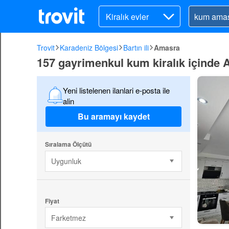
Kiralık evler
Trovit
Karadeniz Bölgesi
Bartın ili
Amasra
157 gayrimenkul kum kiralık içinde
Yeni listelenen ilanlari e-posta ile
alin
Bu aramayı kaydet
Sıralama Ölçütü
Uygunluk
Fiyat
Farketmez