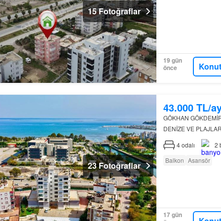
15 Fotoğraflar
19 gün
Konut
önce
43.000 TL/a
GÖKHAN GÖKDEMİR'
DENİZE VE PLAJLA
FİNİKE ÇARŞI MER
4
odalı
2
NET: 180 M2 ✅ AYR
Balkon
Asansör
23 Fotoğraflar
17 gün
Konut