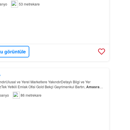
anyo
53 metrekare
u görüntüle
y
ndırUlusal ve Yerel Marketlere YakındırDetaylı Bilgi ve Yer
ızTek Yetkili Emlak Ofisi Gold Bekçi Gayrimenkul Bartın,
Amasra
nesi ve İlçe Entegre Hastanesi’ne yürüme…
banyo
86 metrekare