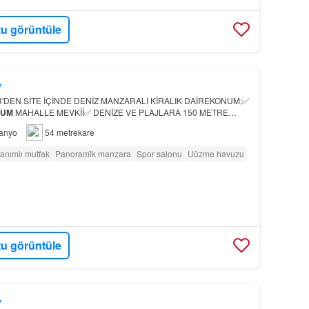
u görüntüle
y
DEN SİTE İÇİNDE DENİZ MANZARALI KİRALIK DAİREKONUM;✅
UM
MAHALLE MEVKİİ✅ DENİZE VE PLAJLARA 150 METRE
anyo
54 metrekare
anımlı mutfak
Panorami̇k manzara
Spor salonu
Uüzme havuzu
u görüntüle
y