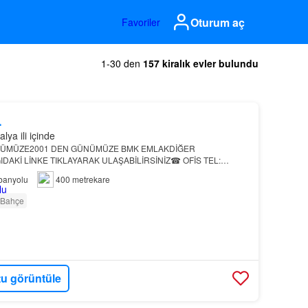
Oturum aç
Favoriler
1-30 den
157 kiralık evler bulundu
L
ya ili içinde
ÜNÜMÜZE2001 DEN GÜNÜMÜZE BMK EMLAKDİĞER
IDAKİ LİNKE TIKLAYARAK ULAŞABİLİRSİNİZ☎ OFİS TEL:
İS TEL: 02428876700 ☎ * BMK DAN YETKİLİ VİLLAMIZ*
banyolu
400 metrekare
ERİ BMK EMLAK’TAN –…
Bahçe
u görüntüle