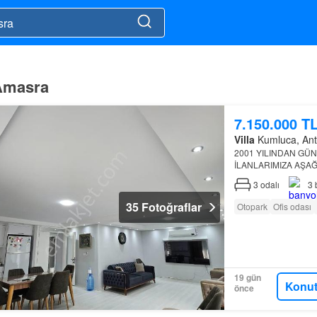
 Amasra
7.150.000 T
Villa
Kumluca, Antal
2001 YILINDAN G
İLANLARIMIZA AŞAĞ
05327958859 ☎☎ OF
3
odalı
3
VİLLANIN ÖZELLİKL
35 Fotoğraflar
Otopark
Ofis odası
19 gün
Konut
önce