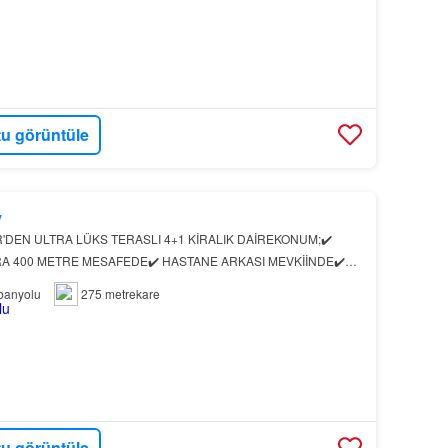
u görüntüle
y
DEN ULTRA LÜKS TERASLI 4+1 KİRALIK DAİREKONUM;✔️
RA 400 METRE MESAFEDE✔️ HASTANE ARKASI MEVKİİNDE✔️
KEZE YÜRÜME MESAFESİNDEÖZELLİKLER;✅ BRÜT: 275 M2 -
banyolu
275 metrekare
I MUTFAKL…
u görüntüle