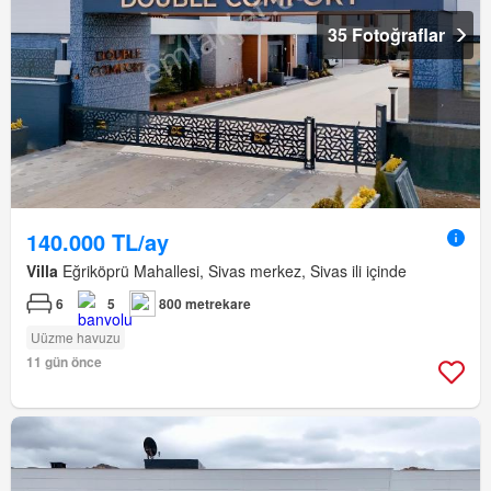
35 Fotoğraflar
140.000 TL/ay
Villa
Eğriköprü Mahallesi, Sivas merkez, Sivas ili içinde
6
5
800 metrekare
Uüzme havuzu
11 gün önce