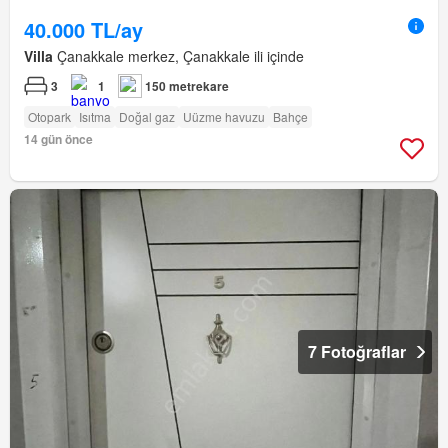
40.000 TL/ay
Villa
Çanakkale merkez, Çanakkale ili içinde
3
1
150 metrekare
Otopark
Isıtma
Doğal gaz
Uüzme havuzu
Bahçe
14 gün önce
7 Fotoğraflar