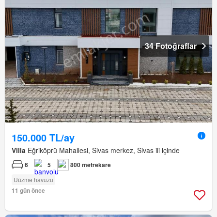
34 Fotoğraflar
150.000 TL/ay
Villa
Eğriköprü Mahallesi, Sivas merkez, Sivas ili içinde
6
5
800 metrekare
Uüzme havuzu
11 gün önce