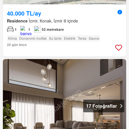
40.000 TL/ay
Residence
İzmir, Konak, İzmir ili içinde
1
1
52 metrekare
Klima
Donanımlı mutfak
Su tankı
Elektrik
Teras
Sauna
20 gün önce
17 Fotoğraflar