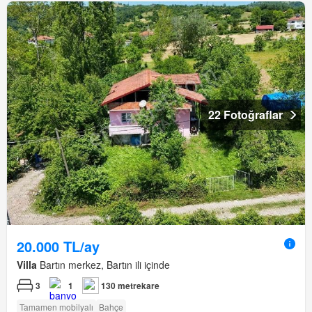
22 Fotoğraflar
20.000 TL/ay
Villa
Bartın merkez, Bartın ili içinde
3
1
130 metrekare
Tamamen mobilyalı
Bahçe