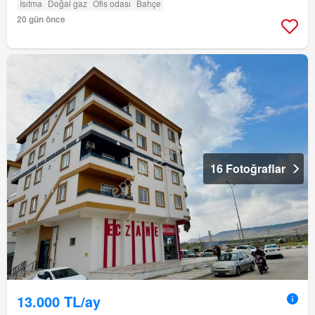
Isıtma
Doğal gaz
Ofis odası
Bahçe
20 gün önce
16 Fotoğraflar
13.000 TL/ay