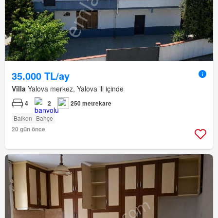
35.000 TL/ay
Villa
Yalova merkez, Yalova ili içinde
4
2
250 metrekare
Balkon
Bahçe
20 gün önce