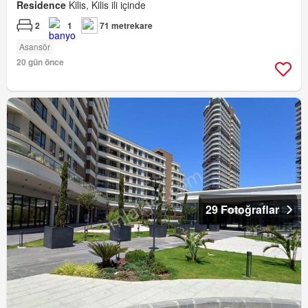
Residence
Kilis, Kilis ili içinde
2
1
71 metrekare
Asansör
20 gün önce
29 Fotoğraflar