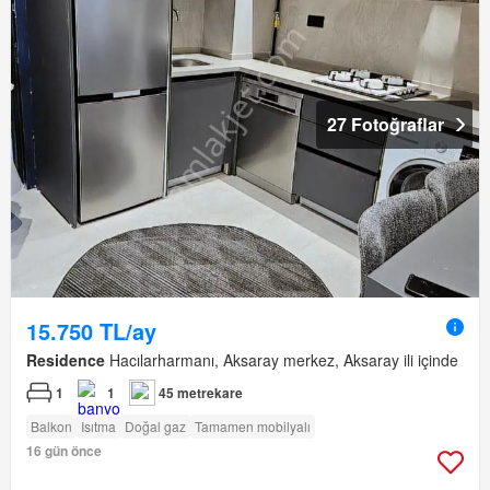
27 Fotoğraflar
15.750 TL/ay
Residence
Hacılarharmanı, Aksaray merkez, Aksaray ili içinde
1
1
45 metrekare
Balkon
Isıtma
Doğal gaz
Tamamen mobilyalı
16 gün önce