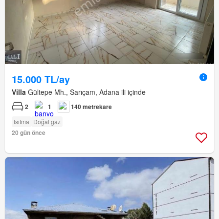
15.000 TL/ay
Villa
Gültepe Mh., Sarıçam, Adana ili içinde
2
1
140 metrekare
Isıtma
Doğal gaz
20 gün önce