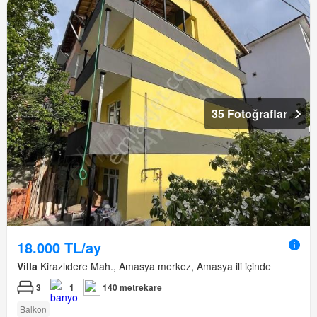
35 Fotoğraflar
18.000 TL/ay
Villa
Kirazlıdere Mah., Amasya merkez, Amasya ili içinde
3
1
140 metrekare
Balkon