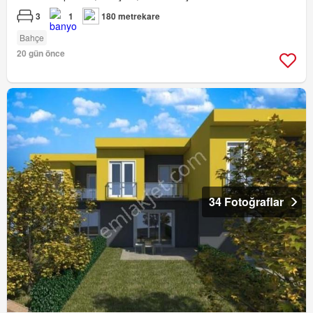
3
1
180 metrekare
Bahçe
20 gün önce
34 Fotoğraflar