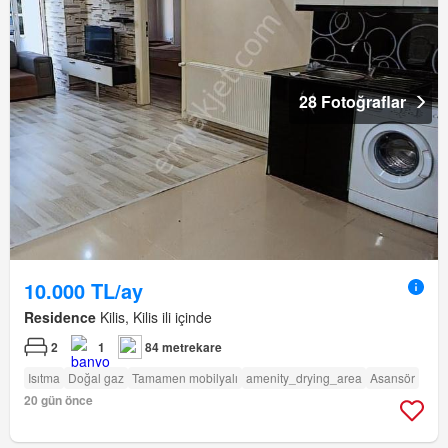
28 Fotoğraflar
10.000 TL/ay
Residence
Kilis, Kilis ili içinde
2
1
84 metrekare
Isıtma
Doğal gaz
Tamamen mobilyalı
amenity_drying_area
Asansör
20 gün önce