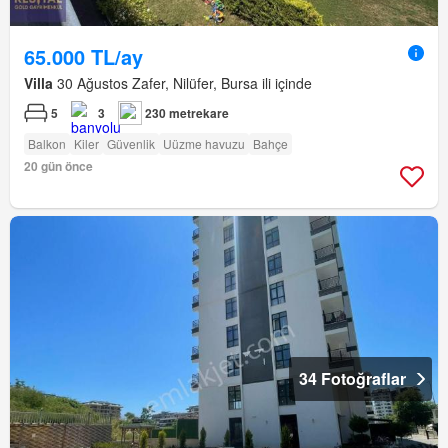
65.000 TL/ay
Villa
30 Ağustos Zafer, Nilüfer, Bursa ili içinde
5
3
230 metrekare
Balkon
Kiler
Güvenlik
Uüzme havuzu
Bahçe
20 gün önce
34 Fotoğraflar