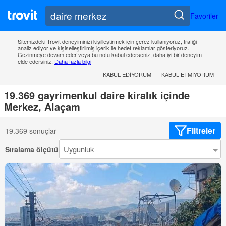
Favoriler
Sitemizdeki Trovit deneyiminizi kişilleştirmek için çerez kullanıyoruz, trafiği
analiz ediyor ve kişiselleştirilmiş içerik ile hedef reklamlar gösteriyoruz.
Gezinmeye devam eder veya bu notu kabul ederseniz, daha iyi bir deneyim
elde edersiniz.
Daha fazla bilgi
KABUL EDIYORUM
KABUL ETMIYORUM
19.369 gayrimenkul daire kiralık içinde
Merkez, Alaçam
Filtreler
19.369 sonuçlar
Sıralama ölçütü