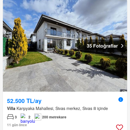
35 Fotoğraflar
52.500 TL/ay
Villa
Karşıyaka Mahallesi, Sivas merkez, Sivas ili içinde
3
2
200 metrekare
11 gün önce