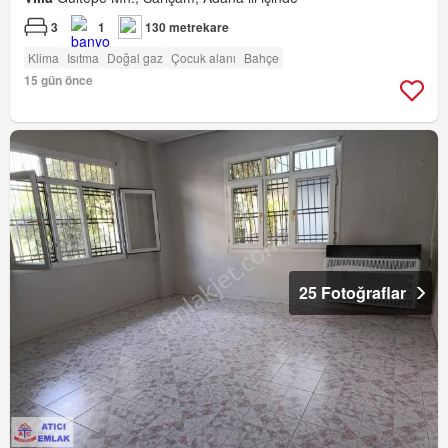
3
1
130 metrekare
Klima
Isıtma
Doğal gaz
Çocuk alanı
Bahçe
15 gün önce
25 Fotoğraflar