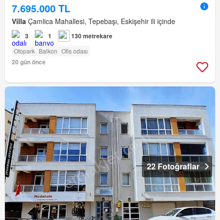
7.695.000 TL
Villa
Çamlica Mahallesi, Tepebaşı, Eskişehir ili içinde
3
1
130 metrekare
Otopark
Balkon
Ofis odası
20 gün önce
22 Fotoğraflar