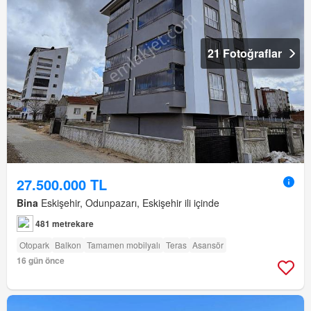
21 Fotoğraflar
27.500.000 TL
Bina
Eskişehir, Odunpazarı, Eskişehir ili içinde
481 metrekare
Otopark
Balkon
Tamamen mobilyalı
Teras
Asansör
16 gün önce