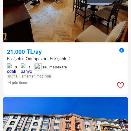
21.000 TL/ay
Eskişehir, Odunpazarı, Eskişehir ili
3
1
140 metrekare
Isıtma
Tamamen mobilyalı
14 gün önce