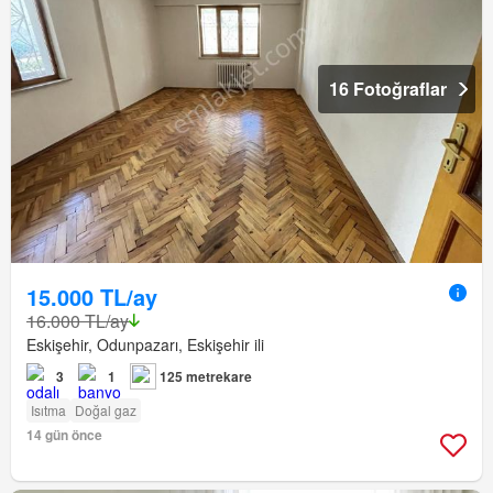
16 Fotoğraflar
15.000 TL/ay
16.000 TL/ay
Eskişehir, Odunpazarı, Eskişehir ili
3
1
125 metrekare
Isıtma
Doğal gaz
14 gün önce