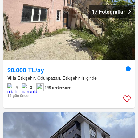
17 Fotoğraflar
20.000 TL/ay
Villa
Eskişehir, Odunpazarı, Eskişehir ili içinde
4
2
140 metrekare
16 gün önce