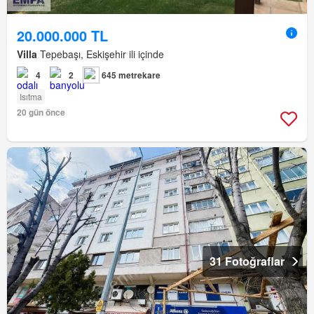
20.000.000 TL
Villa
Tepebaşı, Eskişehir ili içinde
4
2
645 metrekare
Isıtma
20 gün önce
31 Fotoğraflar