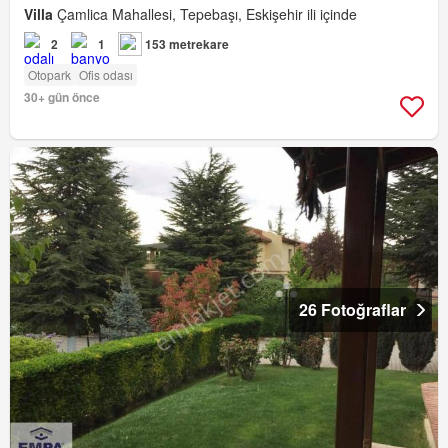
Villa
Çamlica Mahallesi, Tepebaşı, Eskişehir ili içinde
2
1
153 metrekare
Otopark
Ofis odası
30+ gün önce
26 Fotoğraflar