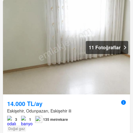
11 Fotoğraflar
14.000 TL/ay
Eskişehir, Odunpazarı, Eskişehir ili
3
1
135 metrekare
Doğal gaz