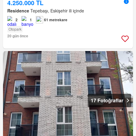
4.250.000 TL
Residence
Tepebaşı, Eskişehir ili içinde
2
1
61 metrekare
Otopark
20 gün önce
17 Fotoğraflar