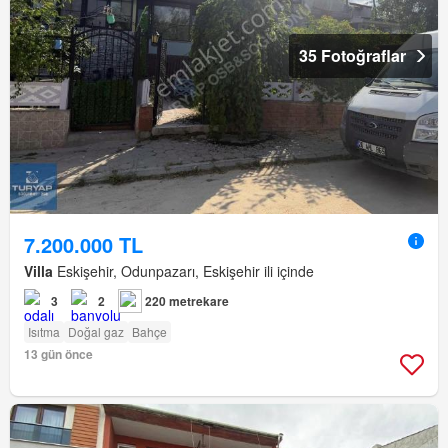
35 Fotoğraflar
7.200.000 TL
Villa
Eskişehir, Odunpazarı, Eskişehir ili içinde
3
2
220 metrekare
Isıtma
Doğal gaz
Bahçe
13 gün önce