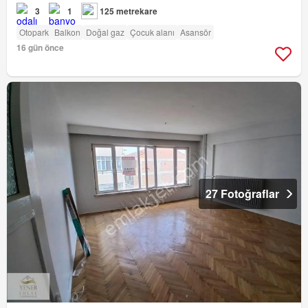
3
1
125 metrekare
Otopark
Balkon
Doğal gaz
Çocuk alanı
Asansör
16 gün önce
27 Fotoğraflar