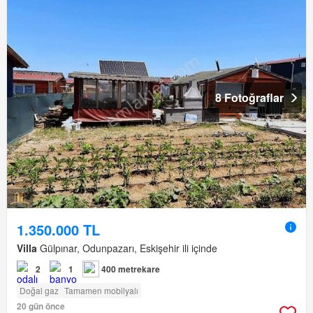
8 Fotoğraflar
1.350.000 TL
Villa
Gülpınar, Odunpazarı, Eskişehir ili içinde
2
1
400 metrekare
Doğal gaz
Tamamen mobilyalı
20 gün önce