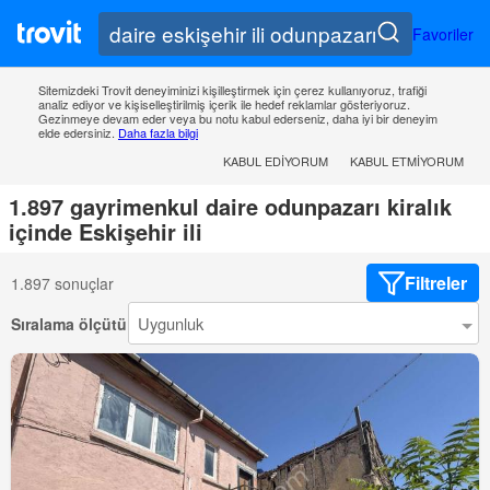
Favoriler
Sitemizdeki Trovit deneyiminizi kişilleştirmek için çerez kullanıyoruz, trafiği
analiz ediyor ve kişiselleştirilmiş içerik ile hedef reklamlar gösteriyoruz.
Gezinmeye devam eder veya bu notu kabul ederseniz, daha iyi bir deneyim
elde edersiniz.
Daha fazla bilgi
KABUL EDIYORUM
KABUL ETMIYORUM
1.897 gayrimenkul daire odunpazarı kiralık
içinde Eskişehir ili
Filtreler
1.897 sonuçlar
Sıralama ölçütü