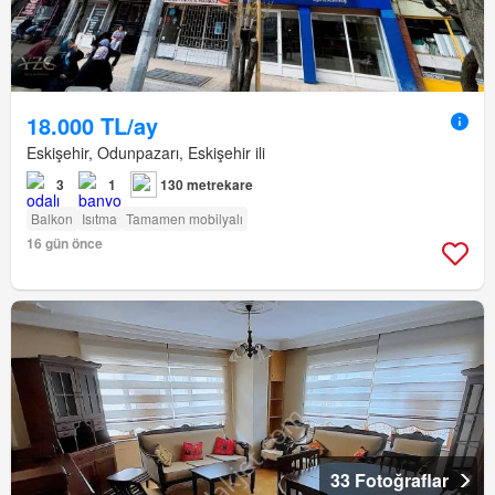
18.000 TL/ay
Eskişehir, Odunpazarı, Eskişehir ili
3
1
130 metrekare
Balkon
Isıtma
Tamamen mobilyalı
16 gün önce
33 Fotoğraflar