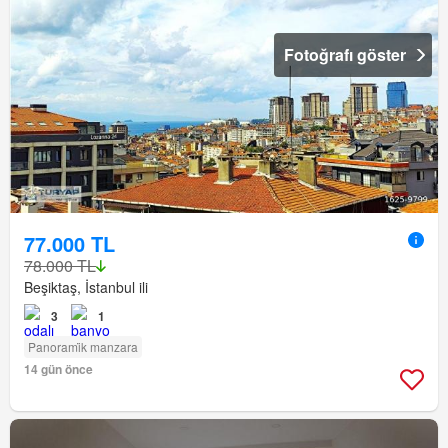
Fotoğrafı göster
77.000 TL
78.000 TL
Beşiktaş, İstanbul ili
3
1
Panorami̇k manzara
14 gün önce