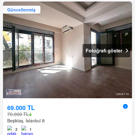
Güncellenmiş
Fotoğrafı göster
69.000 TL
70.000 TL
Beşiktaş, İstanbul ili
2
1