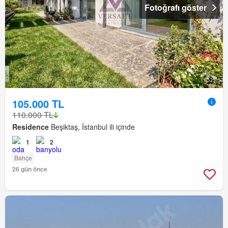
Fotoğrafı göster
105.000 TL
110.000 TL
Residence
Beşiktaş, İstanbul ili içinde
1
2
Bahçe
26 gün önce