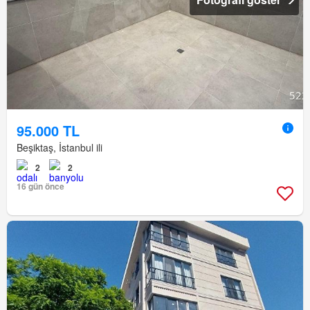
95.000 TL
Beşiktaş, İstanbul ili
2
2
16 gün önce