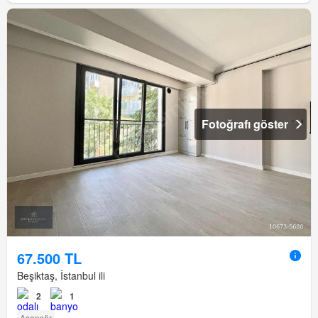
Fotoğrafı göster
67.500 TL
Beşiktaş, İstanbul ili
2
1
Asansör