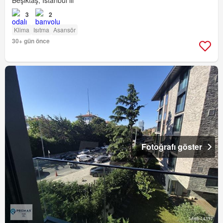
Beşiktaş, İstanbul ili
3
2
Klima
Isıtma
Asansör
30+ gün önce
Fotoğrafı göster