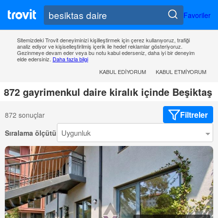
Favoriler
Sitemizdeki Trovit deneyiminizi kişilleştirmek için çerez kullanıyoruz, trafiği
analiz ediyor ve kişiselleştirilmiş içerik ile hedef reklamlar gösteriyoruz.
Gezinmeye devam eder veya bu notu kabul ederseniz, daha iyi bir deneyim
elde edersiniz.
Daha fazla bilgi
KABUL EDIYORUM
KABUL ETMIYORUM
872 gayrimenkul daire kiralık içinde Beşiktaş
Filtreler
872 sonuçlar
Sıralama ölçütü