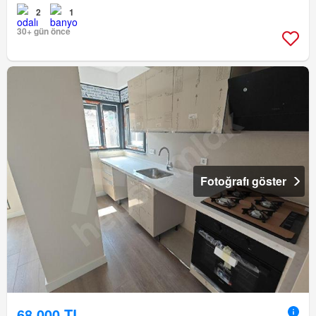
2
1
30+ gün önce
Fotoğrafı göster
68.000 TL