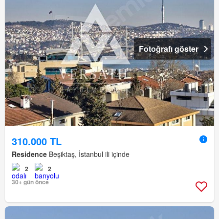
Fotoğrafı göster
310.000 TL
Residence
Beşiktaş, İstanbul ili içinde
2
2
30+ gün önce