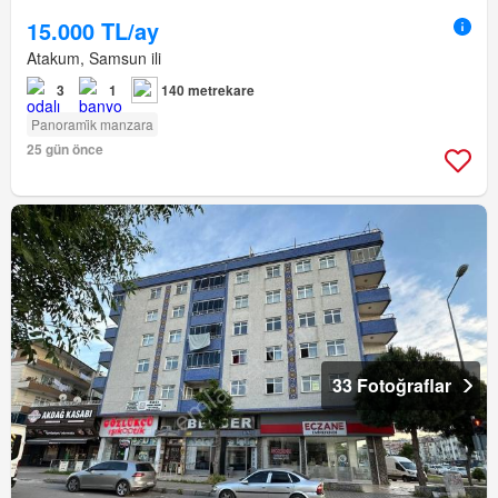
15.000 TL/ay
Atakum, Samsun ili
3
1
140 metrekare
Panorami̇k manzara
25 gün önce
33 Fotoğraflar