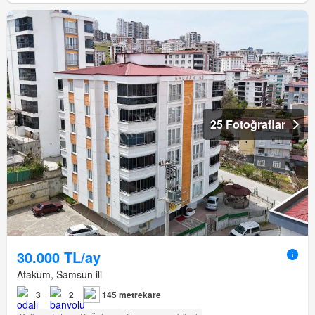
25 Fotoğraflar
30.000 TL/ay
Atakum, Samsun ili
3
2
145 metrekare