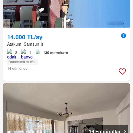
14.000 TL/ay
Atakum, Samsun ili
2
1
130 metrekare
Donanımlı mutfak
14 gün önce
16 Fotoğraflar