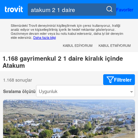
Favoriler
Sitemizdeki Trovit deneyiminizi kişilleştirmek için çerez kullanıyoruz, trafiği
analiz ediyor ve kişiselleştirilmiş içerik ile hedef reklamlar gösteriyoruz.
Gezinmeye devam eder veya bu notu kabul ederseniz, daha iyi bir deneyim
elde edersiniz.
Daha fazla bilgi
KABUL EDIYORUM
KABUL ETMIYORUM
1.168 gayrimenkul 2 1 daire kiralık içinde
Atakum
Filtreler
1.168 sonuçlar
Sıralama ölçütü