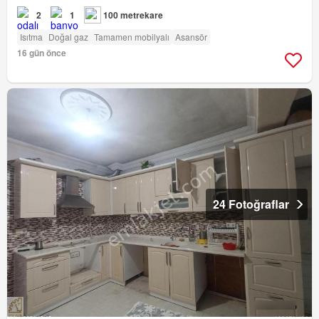
2
1
100 metrekare
Isıtma
Doğal gaz
Tamamen mobilyalı
Asansör
16 gün önce
24 Fotoğraflar