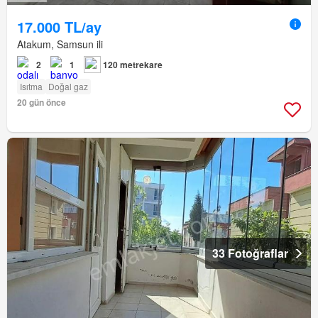
17.000 TL/ay
Atakum, Samsun ili
2
1
120 metrekare
Isıtma
Doğal gaz
20 gün önce
33 Fotoğraflar