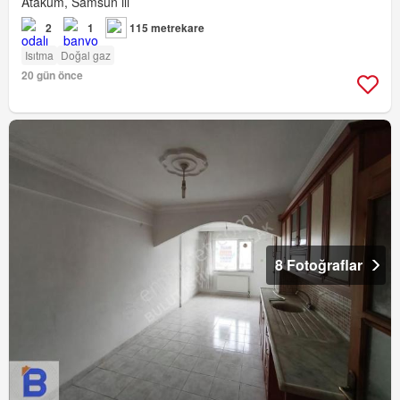
Atakum, Samsun ili
2
1
115 metrekare
Isıtma
Doğal gaz
20 gün önce
8 Fotoğraflar