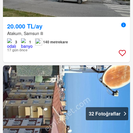
20.000 TL/ay
Atakum, Samsun ili
3
1
140 metrekare
17 gün önce
32 Fotoğraflar