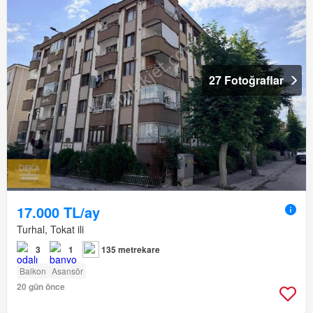
27 Fotoğraflar
17.000 TL/ay
Turhal, Tokat ili
3
1
135 metrekare
Balkon
Asansör
20 gün önce