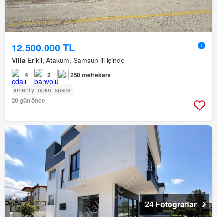
12.500.000 TL
Villa
Erikli, Atakum, Samsun ili içinde
4
2
250 metrekare
amenity_open_space
20 gün önce
24 Fotoğraflar