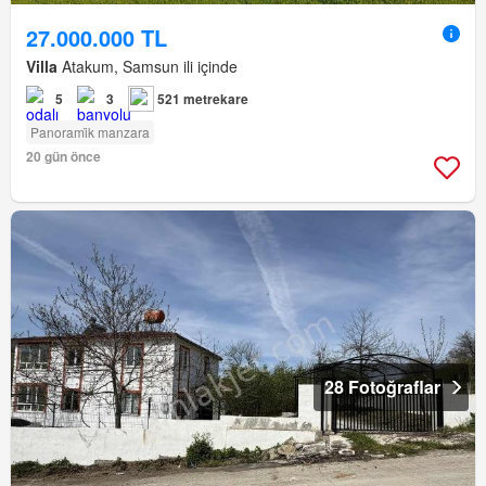
27.000.000 TL
Villa
Atakum, Samsun ili içinde
5
3
521 metrekare
Panorami̇k manzara
20 gün önce
28 Fotoğraflar