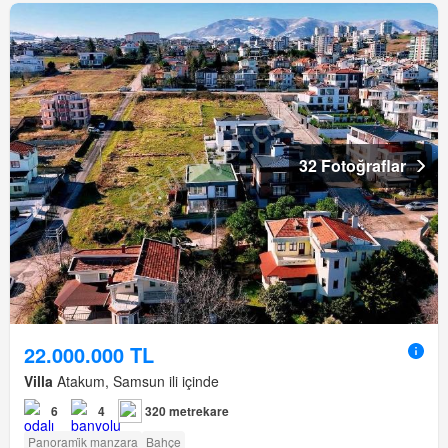
32 Fotoğraflar
22.000.000 TL
Villa
Atakum, Samsun ili içinde
6
4
320 metrekare
Panorami̇k manzara
Bahçe