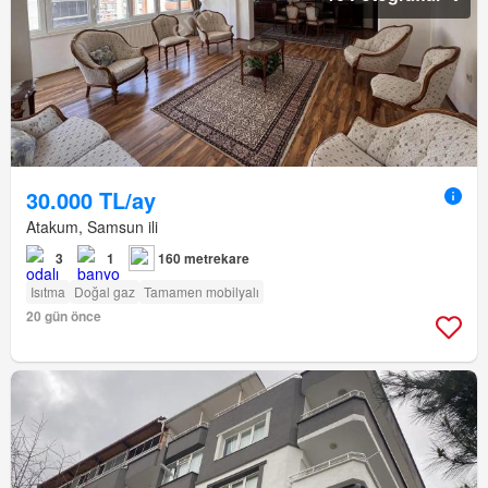
30.000 TL/ay
Atakum, Samsun ili
3
1
160 metrekare
Isıtma
Doğal gaz
Tamamen mobilyalı
20 gün önce