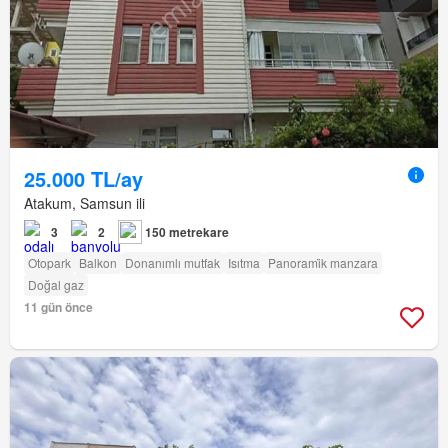
25.000 TL/ay
Atakum, Samsun ili
3
2
150 metrekare
Otopark
Balkon
Donanımlı mutfak
Isıtma
Panorami̇k manzara
Doğal gaz
11 gün önce