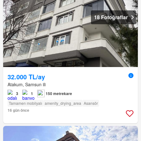
18 Fotoğraflar
32.000 TL/ay
Atakum, Samsun ili
3
1
150 metrekare
Tamamen mobilyalı
amenity_drying_area
Asansör
16 gün önce