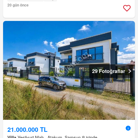
20 gün önce
29 Fotoğraflar
21.000.000 TL
Villa
Yeşilyurt Mah., Atakum, Samsun ili içinde