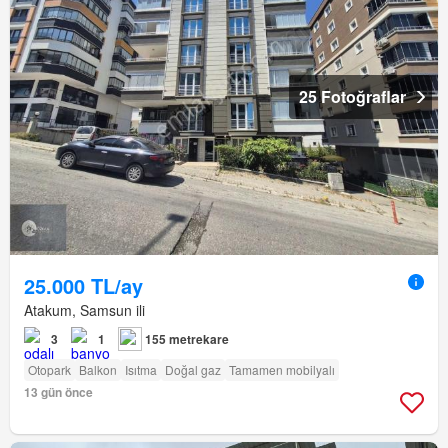
25 Fotoğraflar
25.000 TL/ay
Atakum, Samsun ili
3
1
155 metrekare
Otopark
Balkon
Isıtma
Doğal gaz
Tamamen mobilyalı
13 gün önce