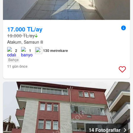
17.000 TL/ay
19.000 TL/ay
Atakum, Samsun ili
2
1
130 metrekare
Bahçe
11 gün önce
14 Fotoğraflar