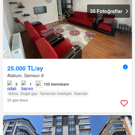
35 Fotoğraflar
25.000 TL/ay
Atakum, Samsun ili
3
1
135 metrekare
Isıtma
Doğal gaz
Tamamen mobilyalı
Asansör
25 gün önce