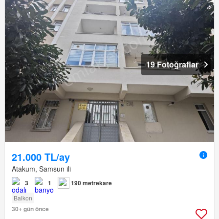
19 Fotoğraflar
21.000 TL/ay
Atakum, Samsun ili
3
1
190 metrekare
Balkon
30+ gün önce