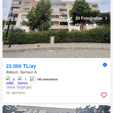
20 Fotoğraflar
22.000 TL/ay
Atakum, Samsun ili
3
1
140 metrekare
Isıtma
Doğal gaz
30+ gün önce