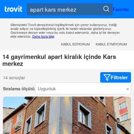
Favoriler
Sitemizdeki Trovit deneyiminizi kişilleştirmek için çerez kullanıyoruz, trafiği
analiz ediyor ve kişiselleştirilmiş içerik ile hedef reklamlar gösteriyoruz.
Gezinmeye devam eder veya bu notu kabul ederseniz, daha iyi bir deneyim
elde edersiniz.
Daha fazla bilgi
KABUL EDIYORUM
KABUL ETMIYORUM
14 gayrimenkul apart kiralık içinde Kars
merkez
Filtreler
14 sonuçlar
Sıralama ölçütü