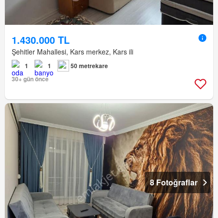
1.430.000 TL
Şehitler Mahallesi, Kars merkez, Kars ili
1
1
50 metrekare
30+ gün önce
8 Fotoğraflar