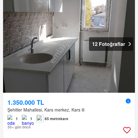
12 Fotoğraflar
1.350.000 TL
Şehitler Mahallesi, Kars merkez, Kars ili
1
1
65 metrekare
30+ gün önce