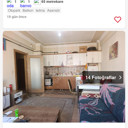
1
1
65 metrekare
Otopark
Balkon
Isıtma
Asansör
19 gün önce
14 Fotoğraflar