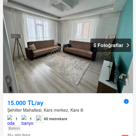
5 Fotoğraflar
15.000 TL/ay
Şehitler Mahallesi, Kars merkez, Kars ili
1
1
60 metrekare
Balkon
30+ gün önce