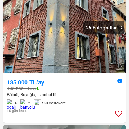
25 Fotoğraflar
135.000 TL/ay
140.000 TL/ay
Bülbül, Beyoğlu, İstanbul ili
4
2
180 metrekare
16 gün önce