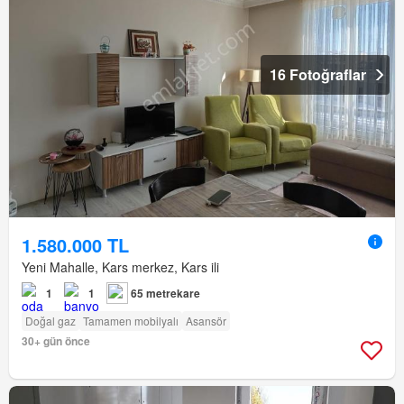
16 Fotoğraflar
1.580.000 TL
Yeni Mahalle, Kars merkez, Kars ili
1
1
65 metrekare
Doğal gaz
Tamamen mobilyalı
Asansör
30+ gün önce