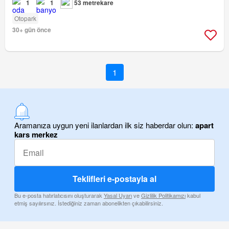
1
1
53 metrekare
Otopark
30+ gün önce
1
Aramanıza uygun yeni ilanlardan ilk siz haberdar olun:
apart
kars merkez
Teklifleri e-postayla al
Bu e-posta hatırlatıcısını oluşturarak
Yasal Uyarı
ve
Gizlilik Politikamızı
kabul
etmiş sayılırsınız. İstediğiniz zaman abonelikten çıkabilirsiniz.