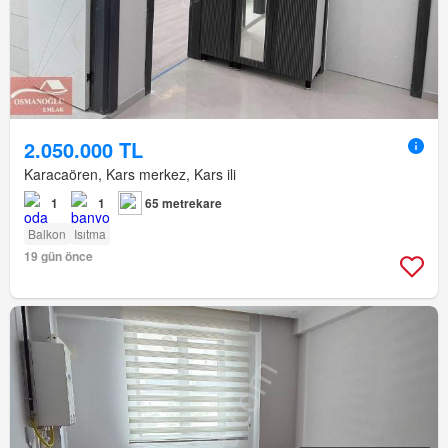
2.050.000 TL
Karacaören, Kars merkez, Kars ili
1
1
65 metrekare
Balkon
Isıtma
19 gün önce