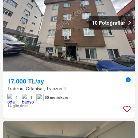
10 Fotoğraflar
17.000 TL/ay
Trabzon, Ortahisar, Trabzon ili
1
1
50 metrekare
14 gün önce