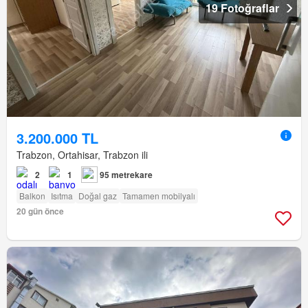
19 Fotoğraflar
3.200.000 TL
Trabzon, Ortahisar, Trabzon ili
2
1
95 metrekare
Balkon
Isıtma
Doğal gaz
Tamamen mobilyalı
20 gün önce