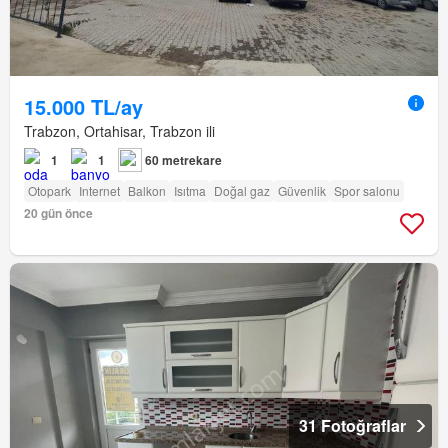
15.000 TL/ay
Trabzon, Ortahisar, Trabzon ili
1
1
60 metrekare
Otopark
Internet
Balkon
Isıtma
Doğal gaz
Güvenlik
Spor salonu
20 gün önce
31 Fotoğraflar