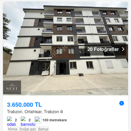
20 Fotoğraflar
3.650.000 TL
Trabzon, Ortahisar, Trabzon ili
2
2
100 metrekare
Klima
Doğal gaz
Bahçe