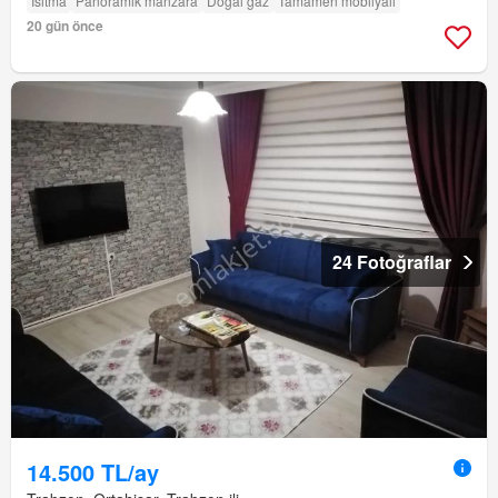
Isıtma
Panorami̇k manzara
Doğal gaz
Tamamen mobilyalı
20 gün önce
24 Fotoğraflar
14.500 TL/ay