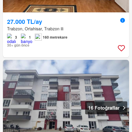
27.000 TL/ay
Trabzon, Ortahisar, Trabzon ili
3
1
160 metrekare
30+ gün önce
16 Fotoğraflar