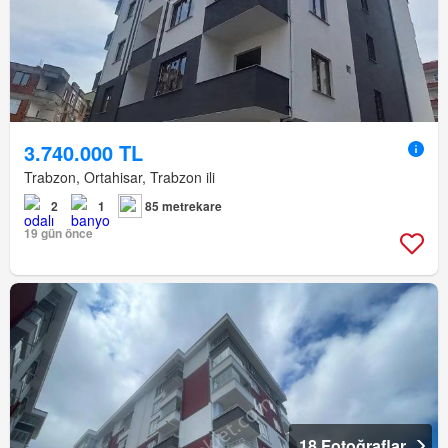
3.740.000 TL
Trabzon, Ortahisar, Trabzon ili
2
1
85 metrekare
19 gün önce
18 Fotoğraflar