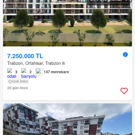
7.250.000 TL
Trabzon, Ortahisar, Trabzon ili
3
2
147 metrekare
Çocuk alanı
20 gün önce