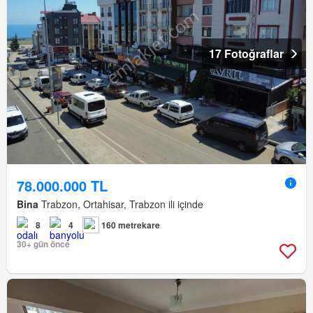
17 Fotoğraflar
78.000.000 TL
Bina
Trabzon, Ortahisar, Trabzon ili içinde
8
4
160 metrekare
30+ gün önce