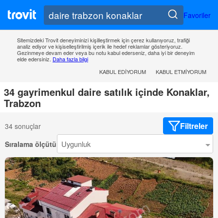
Favoriler
Sitemizdeki Trovit deneyiminizi kişilleştirmek için çerez kullanıyoruz, trafiği
analiz ediyor ve kişiselleştirilmiş içerik ile hedef reklamlar gösteriyoruz.
Gezinmeye devam eder veya bu notu kabul ederseniz, daha iyi bir deneyim
elde edersiniz.
Daha fazla bilgi
KABUL EDIYORUM
KABUL ETMIYORUM
34 gayrimenkul daire satılık içinde Konaklar,
Trabzon
Filtreler
34 sonuçlar
Sıralama ölçütü