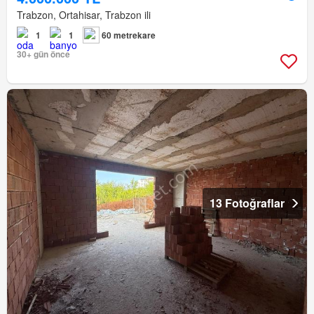
Trabzon, Ortahisar, Trabzon ili
1
1
60 metrekare
30+ gün önce
13 Fotoğraflar