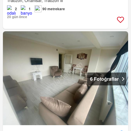
Trabzon, Ortahisar, Trabzon ili
2
1
90 metrekare
20 gün önce
6 Fotoğraflar