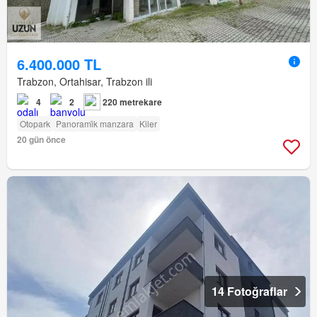
6.400.000 TL
Trabzon, Ortahisar, Trabzon ili
4
2
220 metrekare
Otopark
Panorami̇k manzara
Kiler
20 gün önce
14 Fotoğraflar