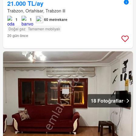
21.000 TL/ay
Trabzon, Ortahisar, Trabzon ili
1
1
60 metrekare
Doğal gaz
Tamamen mobilyalı
20 gün önce
18 Fotoğraflar