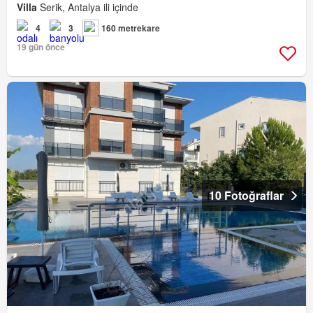
Villa
Serik, Antalya ili içinde
4
3
160 metrekare
19 gün önce
10 Fotoğraflar