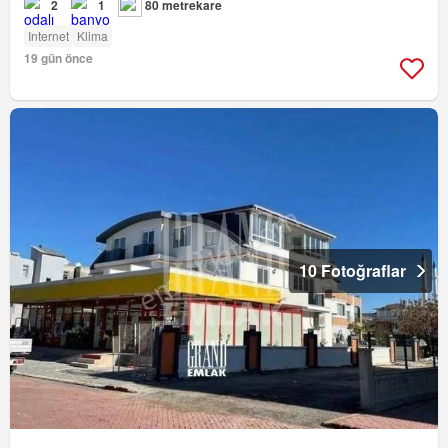
2
1
80 metrekare
Internet
Klima
19 gün önce
10 Fotoğraflar