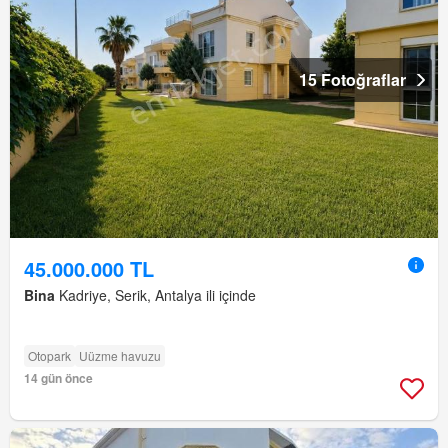
15 Fotoğraflar
45.000.000 TL
Bina
Kadriye, Serik, Antalya ili içinde
Otopark
Uüzme havuzu
14 gün önce