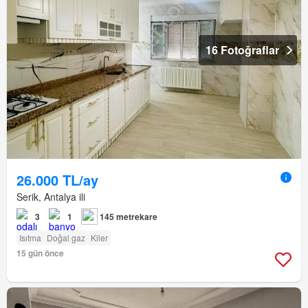
16 Fotoğraflar
26.000 TL/ay
Serik, Antalya ili
3
1
145 metrekare
Isıtma
Doğal gaz
Kiler
15 gün önce