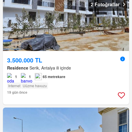
2 Fotoğraflar
3.500.000 TL
Residence
Serik, Antalya ili içinde
1
1
65 metrekare
Internet
Uüzme havuzu
19 gün önce