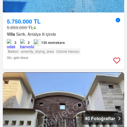
5.750.000 TL
5.850.000 TL
Villa
Serik, Antalya ili içinde
3
2
130 metrekare
Balkon
amenity_drying_area
Uüzme havuzu
30+ gün önce
40 Fotoğraflar