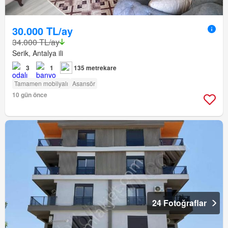
30.000 TL/ay
34.000 TL/ay
Serik, Antalya ili
3
1
135 metrekare
Tamamen mobilyalı
Asansör
10 gün önce
24 Fotoğraflar