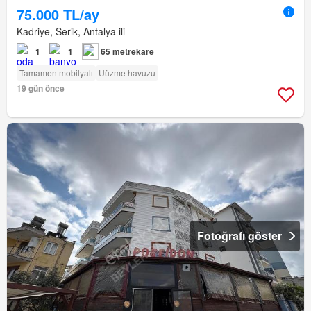
75.000 TL/ay
Kadriye, Serik, Antalya ili
1
1
65 metrekare
Tamamen mobilyalı
Uüzme havuzu
19 gün önce
Fotoğrafı göster