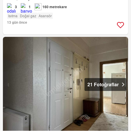
3
1
160 metrekare
Isıtma
Doğal gaz
Asansör
13 gün önce
21 Fotoğraflar