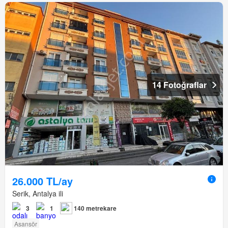
14 Fotoğraflar
26.000 TL/ay
Serik, Antalya ili
3
1
140 metrekare
Asansör