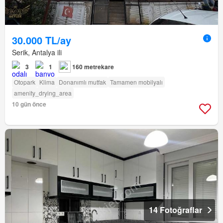
30.000 TL/ay
Serik, Antalya ili
3
1
160 metrekare
Otopark
Klima
Donanımlı mutfak
Tamamen mobilyalı
amenity_drying_area
10 gün önce
14 Fotoğraflar