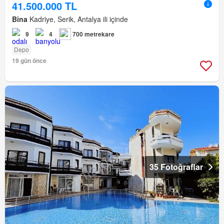
41.500.000 TL
Bina
Kadriye, Serik, Antalya ili içinde
9
4
700 metrekare
Depo
19 gün önce
35 Fotoğraflar