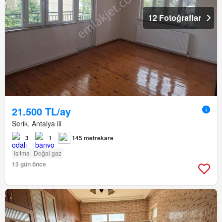
12 Fotoğraflar
21.500 TL/ay
Serik, Antalya ili
3
1
145 metrekare
Isıtma
Doğal gaz
13 gün önce