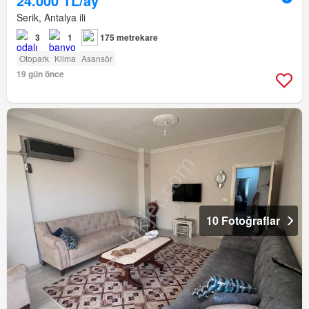
24.000 TL/ay
Serik, Antalya ili
3
1
175 metrekare
Otopark
Klima
Asansör
19 gün önce
10 Fotoğraflar