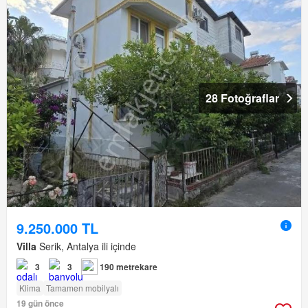
28 Fotoğraflar
9.250.000 TL
Villa
Serik, Antalya ili içinde
3
3
190 metrekare
Klima
Tamamen mobilyalı
19 gün önce