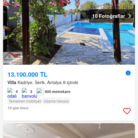
10 Fotoğraflar
13.100.000 TL
Villa
Kadriye, Serik, Antalya ili içinde
4
3
400 metrekare
Tamamen mobilyalı
Uüzme havuzu
19 gün önce