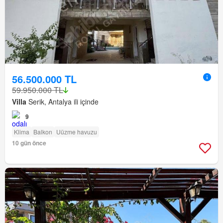
56.500.000 TL
59.950.000 TL
Villa
Serik, Antalya ili içinde
9
Klima
Balkon
Uüzme havuzu
10 gün önce