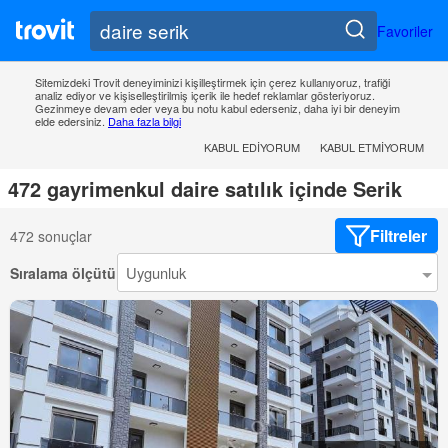
Favoriler
Sitemizdeki Trovit deneyiminizi kişilleştirmek için çerez kullanıyoruz, trafiği
analiz ediyor ve kişiselleştirilmiş içerik ile hedef reklamlar gösteriyoruz.
Gezinmeye devam eder veya bu notu kabul ederseniz, daha iyi bir deneyim
elde edersiniz.
Daha fazla bilgi
KABUL EDIYORUM
KABUL ETMIYORUM
472 gayrimenkul daire satılık içinde Serik
Filtreler
472 sonuçlar
Sıralama ölçütü