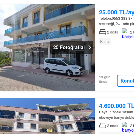
25.000 TL/a
Telefon.0553 383 37 1
seçeneği, 2+1 oda pla
2
odalı
2
Klima
25 Fotoğraflar
13 gün
Konut
önce
4.600.000 T
Hayalinizdeki Yaşam
ebeveyn banyo duble
2
odalı
2