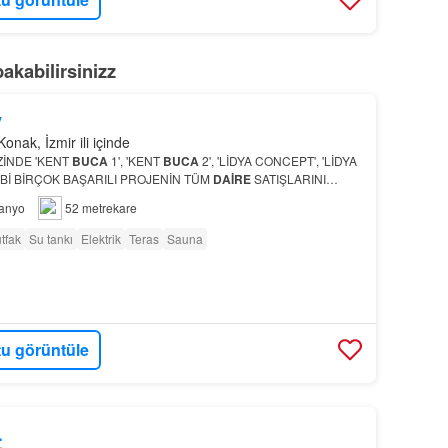
akabilirsinizz
y
Konak, İzmir ili içinde
ZİNDE 'KENT
BUCA
1', 'KENT
BUCA
2', 'LİDYA CONCEPT', 'LİDYA
Bİ BİRÇOK BAŞARILI PROJENİN TÜM
DAİRE
SATIŞLARINI
risinde bekleme alanı ve güvenli geçiş bankoları
anyo
52 metrekare
tfak
Su tankı
Elektrik
Teras
Sauna
u görüntüle
L