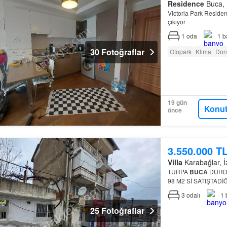
Residence
Buca, İ
Victoria Park Residen
çıkıyor
1
oda
1
b
30 Fotoğraflar
Otopark
Klima
Don
19 gün
Konut
önce
3.550.000 T
Villa
Karabağlar, İz
TURPA
BUCA
DURDE
98 M2 Sİ SATIŞTADİ
GEÇMENİZİ Karabağla
3
odalı
1
25 Fotoğraflar