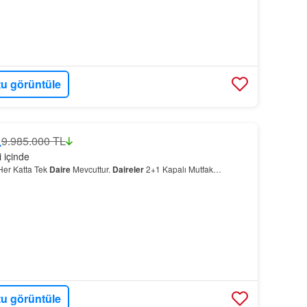
u görüntüle
L
9.985.000 TL
i içinde
Her Katta Tek
Daire
Mevcuttur.
Daireler
2+1 Kapalı Mutfak…
u görüntüle