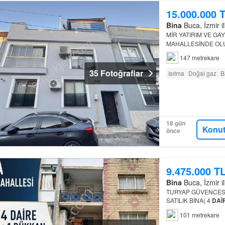
15.000.000 
Bina
Buca, İzmir il
MİR YATIRIM VE GA
MAHALLESİNDE OL
147 metrekare
35 Fotoğraflar
Isıtma
Doğal gaz
B
18 gün
Konut
önce
9.475.000 T
Bina
Buca, İzmir il
TURYAP GÜVENCESİ
SATILIK BİNA( 4
DAİ
AÇIK FERAH TERA
101 metrekare
uygunluk…