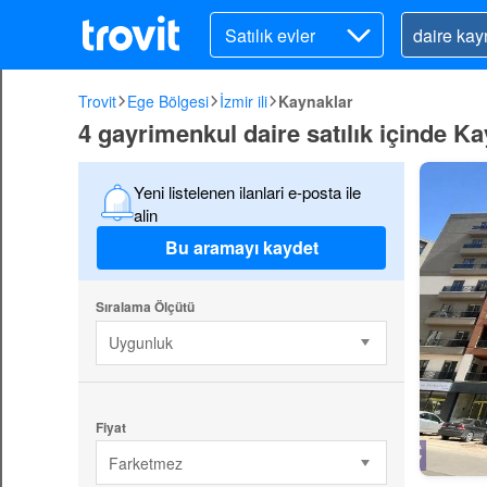
Satılık evler
Trovit
Ege Bölgesi
İzmir ili
Kaynaklar
4 gayrimenkul daire satılık içinde K
Yeni listelenen ilanlari e-posta ile
alin
Bu aramayı kaydet
Sıralama Ölçütü
Uygunluk
Fiyat
Farketmez