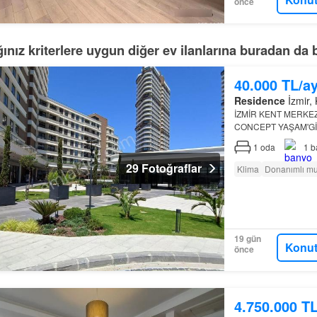
önce
ınız kriterlere uygun diğer ev ilanlarına buradan da b
40.000 TL/a
Residence
İzmir, 
İZMİR KENT MERKE
CONCEPT YAŞAM'Gİ
YAPMIŞ OLAN Blok içe
1
oda
1
b
bulunmaktadır…
29 Fotoğraflar
Klima
Donanımlı mu
19 gün
Konut
önce
4.750.000 T