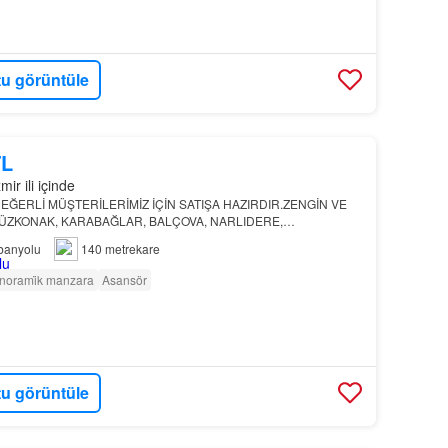
u görüntüle
TL
ir ili içinde
 DEĞERLİ MÜŞTERİLERİMİZ İÇİN SATIŞA HAZIRDIR.ZENGİN VE
Z​KONAK, KARABAĞLAR, BALÇOVA, NARLIDERE,
A VE
BUCA
Konak satılık
daire
seçenekleri içinde, geniş kullanım
banyolu
140 metrekare
norami̇k manzara
Asansör
u görüntüle