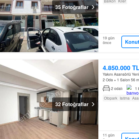
Balkon
Kiler
35 Fotoğraflar
19 gün
Konut
önce
4.850.000 T
Yakını Asansörlü Yeni
2 Oda + 1 Salon 56 m²
kuruluşlarına yakın G
2
odalı
1
Otopark
Isıtma
Asa
32 Fotoğraflar
11 gün
Konut