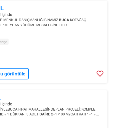
TL
i içinde
YRİMENKUL DANIŞMANLIĞI BİNAMIZ
BUCA
KOZAĞAÇ
UP MEYDAN YÜRÜME MESAFESİNDEDİR…
ahçe
u görüntüle
L
i içinde
YLEBUCA FIRAT MAHALLESİNDEPLAN PROJELİ; KOMPLE
RE
+ 1 DÜKKAN )3 ADET
DAİRE
2+1 /100 M2ÇATI KATI 1+1 +
SZEMİN
Buca
satılık bina arayanlar için boş kullanım ve krediye