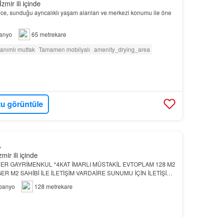
zmir ili içinde
ce, sunduğu ayrıcalıklı yaşam alanları ve merkezi konumu ile öne
anyo
65 metrekare
anımlı mutfak
Tamamen mobilyalı
amenity_drying_area
u görüntüle
L
mir ili içinde
R GAYRİMENKUL *4KAT İMARLI MÜSTAKİL EVTOPLAM 128 M2
ĞER M2 SAHİBİ İLE İLETİŞİM VARDAİRE SUNUMU İÇİN İLETİŞİME
r satılık
daire
arayışında öne çıkan bu konut, günlük yaşamı k…
banyo
128 metrekare