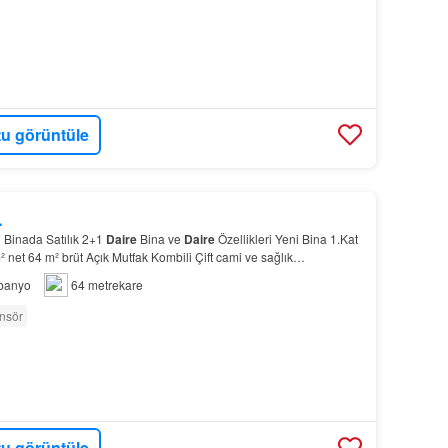
u görüntüle
L
 Binada Satılık 2+1
Daire
Bina ve
Daire
Özellikleri Yeni Bina 1.Kat
 net 64 m² brüt Açık Mutfak Kombili Çift cami ve sağlık
ünlük ihtiyaç noktalarına kolay ulaşım…
banyo
64 metrekare
nsör
u görüntüle