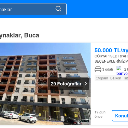
aynaklar, Buca
50.000 TL/a
GÖRYAPI SEDİRPAR
SEÇENEKLERİMİZ M
ÖZELLİKLERİ C35 
3
odalı
2
KİRİŞ SİSTEMİ PA
Otopark
Balkon
Isı
29 Fotoğraflar
19 gün
Konut
önce