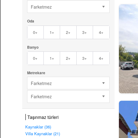
Farketmez
Oda
0+
1+
2+
3+
4+
Banyo
0+
1+
2+
3+
4+
Metrekare
Farketmez
Farketmez
Taşınmaz türleri
Kaynaklar (36)
Villa Kaynaklar (21)