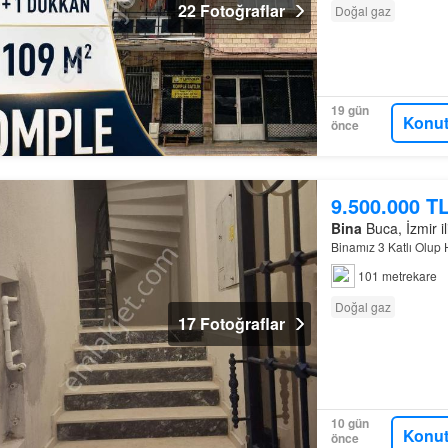
22 Fotoğraflar
Doğal gaz
19 gün
Konut
önce
9.500.000 T
Bina
Buca, İzmir il
Binamız 3 Katlı Olup 
101 metrekare
Doğal gaz
17 Fotoğraflar
10 gün
Konut
önce