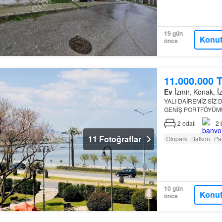
19 gün
Konut
önce
11.000.000 
Ev
İzmir, Konak, İzm
YALI DAİREMİZ SİZ
GENİŞ PORTFÖYÜMÜ
GÜZELBAHÇE, URL
2
odalı
2
alanı ve merkezi…
11 Fotoğraflar
Otopark
Balkon
Pa
10 gün
Konut
önce