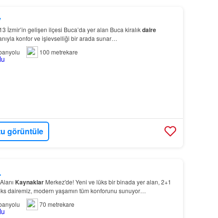
y
3 İzmir’in gelişen ilçesi Buca’da yer alan Buca kiralık
daire
nıyla konfor ve işlevselliği bir arada sunar…
banyolu
100 metrekare
u görüntüle
L
 Alanı
Kaynaklar
Merkez'de! Yeni ve lüks bir binada yer alan, 2+1
ks dairemiz, modern yaşamın tüm konforunu sunuyor…
banyolu
70 metrekare