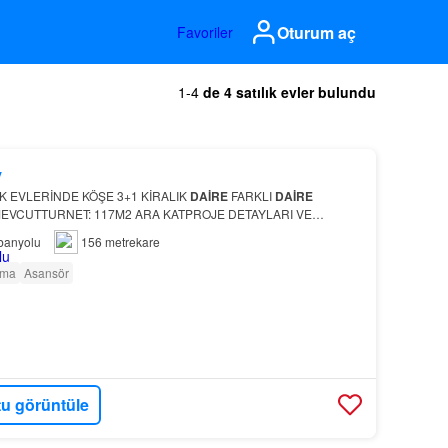
Oturum aç
Favoriler
1-4
de 4 satılık evler bulundu
y
K EVLERİNDE KÖŞE 3+1 KİRALIK
DAİRE
FARKLI
DAİRE
EVCUTTURNET: 117M2 ARA KATPROJE DETAYLARI VE
BETON KULLANIMI VE RADYE TEMEL SİSTEMİ KASET DÖŞEME
banyolu
156 metrekare
RATONER KORUMA G…
tma
Asansör
u görüntüle