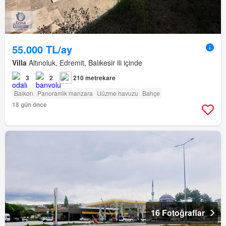
55.000 TL/ay
Villa
Altınoluk, Edremit, Balıkesir ili içinde
3
2
210 metrekare
Balkon
Panorami̇k manzara
Uüzme havuzu
Bahçe
18 gün önce
16 Fotoğraflar