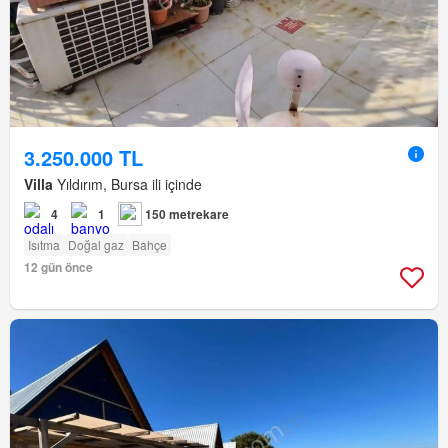
3.250.000 TL
Villa
Yıldırım, Bursa ili içinde
4
1
150 metrekare
Isıtma
Doğal gaz
Bahçe
12 gün önce