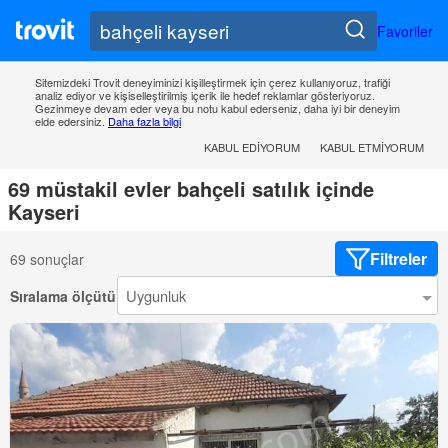
Favoriler
Sitemizdeki Trovit deneyiminizi kişilleştirmek için çerez kullanıyoruz, trafiği
analiz ediyor ve kişiselleştirilmiş içerik ile hedef reklamlar gösteriyoruz.
Gezinmeye devam eder veya bu notu kabul ederseniz, daha iyi bir deneyim
elde edersiniz.
Daha fazla bilgi
KABUL EDIYORUM
KABUL ETMIYORUM
69 müstakil evler bahçeli satılık içinde
Kayseri
Filtreler
69 sonuçlar
Sıralama ölçütü