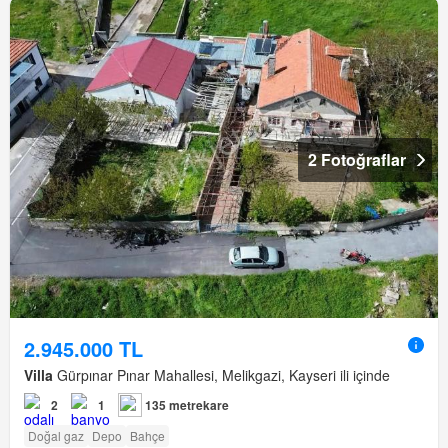
2 Fotoğraflar
2.945.000 TL
Villa
Gürpınar Pınar Mahallesi, Melikgazi, Kayseri ili içinde
2
1
135 metrekare
Doğal gaz
Depo
Bahçe