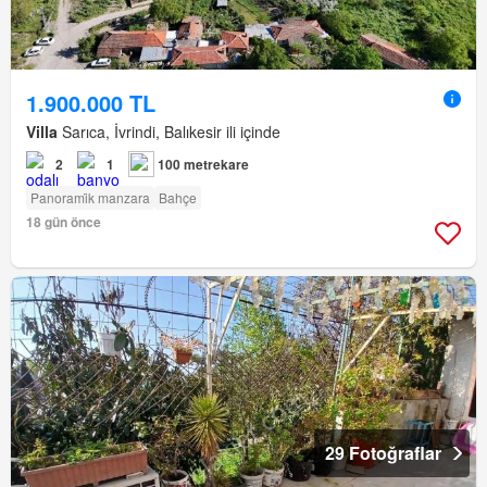
1.900.000 TL
Villa
Sarıca, İvrindi, Balıkesir ili içinde
2
1
100 metrekare
Panorami̇k manzara
Bahçe
18 gün önce
29 Fotoğraflar