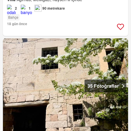
2
1
90 metrekare
Bahçe
18 gün önce
35 Fotoğraflar