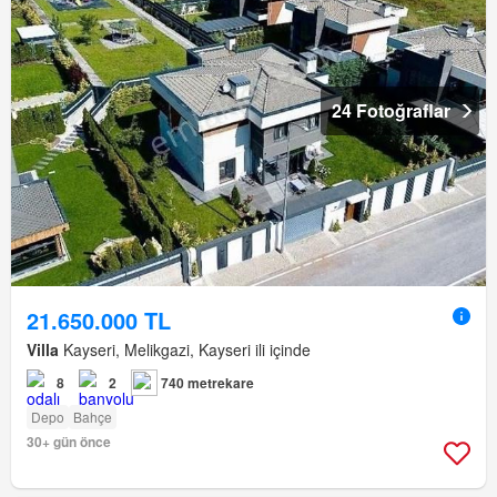
24 Fotoğraflar
21.650.000 TL
Villa
Kayseri, Melikgazi, Kayseri ili içinde
8
2
740 metrekare
Depo
Bahçe
30+ gün önce