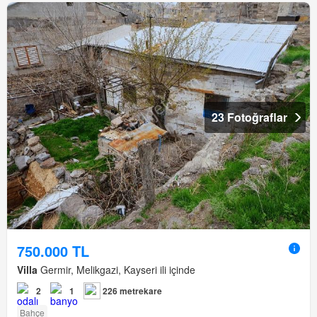
23 Fotoğraflar
750.000 TL
Villa
Germir, Melikgazi, Kayseri ili içinde
2
1
226 metrekare
Bahçe