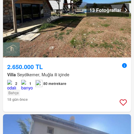
13 Fotoğraflar
2.650.000 TL
Villa
Seydikemer, Muğla ili içinde
2
1
80 metrekare
Bahçe
18 gün önce