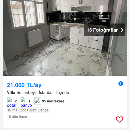
16 Fotoğraflar
21.000 TL/ay
Villa
Sultanbeyli, İstanbul ili içinde
2
1
95 metrekare
Isıtma
Doğal gaz
Bahçe
18 gün önce