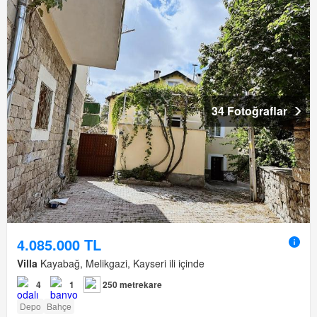
34 Fotoğraflar
4.085.000 TL
Villa
Kayabağ, Melikgazi, Kayseri ili içinde
4
1
250 metrekare
Depo
Bahçe